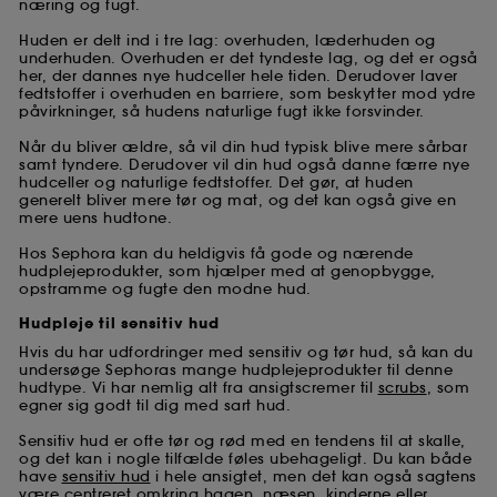
næring og fugt.
Huden er delt ind i tre lag: overhuden, læderhuden og
underhuden. Overhuden er det tyndeste lag, og det er også
her, der dannes nye hudceller hele tiden. Derudover laver
fedtstoffer i overhuden en barriere, som beskytter mod ydre
påvirkninger, så hudens naturlige fugt ikke forsvinder.
Når du bliver ældre, så vil din hud typisk blive mere sårbar
samt tyndere. Derudover vil din hud også danne færre nye
hudceller og naturlige fedtstoffer. Det gør, at huden
generelt bliver mere tør og mat, og det kan også give en
mere uens hudtone.
Hos Sephora kan du heldigvis få gode og nærende
hudplejeprodukter, som hjælper med at genopbygge,
opstramme og fugte den modne hud.
Hudpleje til sensitiv hud
Hvis du har udfordringer med sensitiv og tør hud, så kan du
undersøge Sephoras mange hudplejeprodukter til denne
hudtype. Vi har nemlig alt fra ansigtscremer til
scrubs
, som
egner sig godt til dig med sart hud.
Sensitiv hud er ofte tør og rød med en tendens til at skalle,
og det kan i nogle tilfælde føles ubehageligt. Du kan både
have
sensitiv hud
i hele ansigtet, men det kan også sagtens
være centreret omkring hagen, næsen, kinderne eller