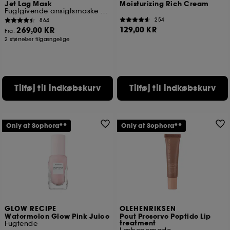
Jet Lag Mask
Moisturizing Rich Cream
Fugtgivende ansigtsmaske og -creme
254
864
129,00 KR
269,00 KR
Fra:
2 størrelser tilgængelige
Tilføj til indkøbskurv
Tilføj til indkøbskurv
Only at Sephora**
Only at Sephora**
GLOW RECIPE
OLEHENRIKSEN
Watermelon Glow Pink Juice
Pout Preserve Peptide Lip
treatment
Fugtende