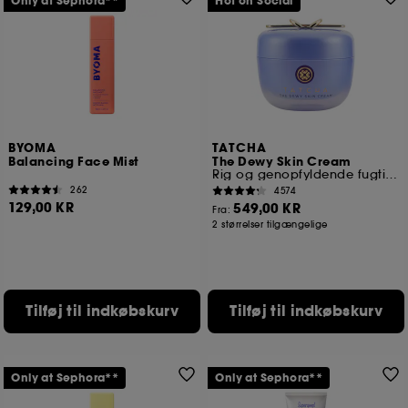
Only at Sephora**
Hot on Social
BYOMA
TATCHA
Balancing Face Mist
The Dewy Skin Cream
Rig og genopfyldende fugtighedscreme
262
4574
129,00 KR
549,00 KR
Fra:
2 størrelser tilgængelige
Tilføj til indkøbskurv
Tilføj til indkøbskurv
Only at Sephora**
Only at Sephora**