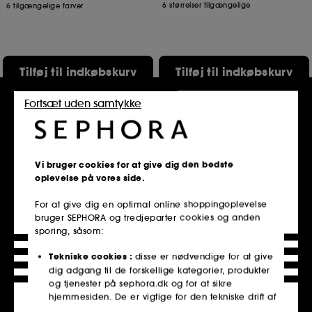
6 størrelser tilgængelige
6 tilgængelige farver
Tilføj til indkøbskurv
Tilføj til indkøbskurv
Fortsæt uden samtykke
Hot on Social
Vi bruger cookies for at give dig den bedste
oplevelse på vores side.
For at give dig en optimal online shoppingoplevelse
bruger SEPHORA og tredjeparter cookies og anden
sporing, såsom:
CHAMPO
SOL DE JANEIRO
Pitta vækstserum
Brazilian Bum Bum
Vækstserum
Cream
Tekniske cookies :
disse er nødvendige for at give
1309
33879
dig adgang til de forskellige kategorier, produkter
329,00 KR
279,00 KR
og tjenester på sephora.dk og for at sikre
Fra:
2 størrelser tilgængelige
3 størrelser tilgængelige
hjemmesiden. De er vigtige for den tekniske drift af
hjemmesiden og kan ikke deaktiveres.