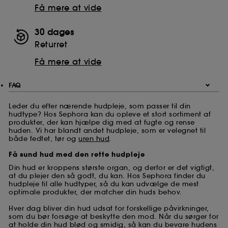
Få mere at vide
30 dages
Returret
Få mere at vide
FAQ
Leder du efter nærende hudpleje, som passer til din
hudtype? Hos Sephora kan du opleve et stort sortiment af
produkter, der kan hjælpe dig med at fugte og rense
huden. Vi har blandt andet hudpleje, som er velegnet til
både fedtet, tør og
uren hud
.
Få sund hud med den rette hudpleje
Din hud er kroppens største organ, og derfor er det vigtigt,
at du plejer den så godt, du kan. Hos Sephora finder du
hudpleje til alle hudtyper, så du kan udvælge de mest
optimale produkter, der matcher din huds behov.
Hver dag bliver din hud udsat for forskellige påvirkninger,
som du bør forsøge at beskytte den mod. Når du sørger for
at holde din hud blød og smidig, så kan du bevare hudens