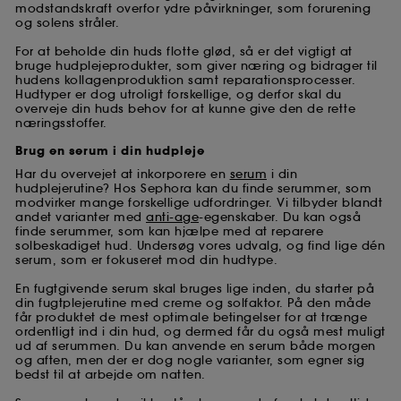
modstandskraft overfor ydre påvirkninger, som forurening
og solens stråler.
For at beholde din huds flotte glød, så er det vigtigt at
bruge hudplejeprodukter, som giver næring og bidrager til
hudens kollagenproduktion samt reparationsprocesser.
Hudtyper er dog utroligt forskellige, og derfor skal du
overveje din huds behov for at kunne give den de rette
næringsstoffer.
Brug en serum i din hudpleje
Har du overvejet at inkorporere en
serum
i din
hudplejerutine? Hos Sephora kan du finde serummer, som
modvirker mange forskellige udfordringer. Vi tilbyder blandt
andet varianter med
anti-age
-egenskaber. Du kan også
finde serummer, som kan hjælpe med at reparere
solbeskadiget hud. Undersøg vores udvalg, og find lige dén
serum, som er fokuseret mod din hudtype.
En fugtgivende serum skal bruges lige inden, du starter på
din fugtplejerutine med creme og solfaktor. På den måde
får produktet de mest optimale betingelser for at trænge
ordentligt ind i din hud, og dermed får du også mest muligt
ud af serummen. Du kan anvende en serum både morgen
og aften, men der er dog nogle varianter, som egner sig
bedst til at arbejde om natten.