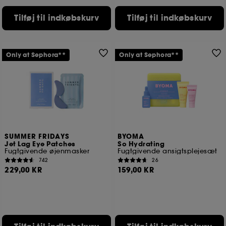
Bortset fra tekniske cookies kræver deponering og
Tilføj til indkøbskurv
Tilføj til indkøbskurv
behandling af disse oplysninger din tilladelse. Du kan
tilpasse dine valg vedrørende placeringen af ​​disse
cookies ved hjælp af knappen "tilpas mine valg"
nedenfor eller beslutte at "acceptere alle" eller "afvise
Only at Sephora**
Only at Sephora**
alle". Du kan til enhver tid vælge at trække dit
samtykke tilbage. Hvis du ønsker mere information om
de anvendte cookies, skal du klikke
her
.
SUMMER FRIDAYS
BYOMA
Jet Lag Eye Patches
So Hydrating
Fugtgivende øjenmasker
Fugtgivende ansigtsplejesæt
742
26
229,00 KR
159,00 KR