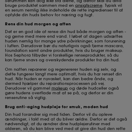
Serummen kan dog ikke stå alene, og derfor skal du altid
bruge produktet sammen med en
ansigtscreme
. Typisk vil
en serum nemlig ikke indeholde de rette ingredienser til at
opfylde din huds behov for næring og fugt.
Rens din hud morgen og aften
Det er en god ide at rense din hud både morgen og aften -
og gerne med mere end vand. I løbet af dagen udsættes
huden nemlig for mange ydre påvirkninger, som forurening
i luften. Derudover bør du naturligvis også fjerne mascara,
foundation samt andre produkter, hvis du bruger makeup.
Hos Sephora tilbyder vi forskellige renseprodukter, så du
kan fjerne snavs og overskydende produkter fra din hud.
Om natten reparerer og regenererer huden sig selv, og
dette fungerer langt mere optimalt, hvis du har renset din
hud. Når huden er nyvasket, kan den bedre ånde, og
dermed hjælper du reparationsprocessen på vej.
Derudover vil gammel
makeup
og døde hudceller også
gøre hudens overflade mat at se på, og derfor er din
renserutine så vigtig.
Brug anti-aging hudpleje for smuk, moden hud
Din hud forandrer sig med tiden. Derfor vil du opleve
ændringer, i takt med at du bliver ældre. Derfor er det også
nødvendigt, at du ændrer dine hudplejerutiner med
alderen, så du kan blive ved med at give din hud den rette