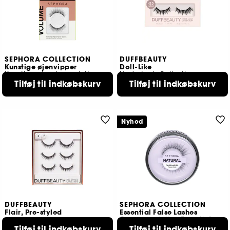
SEPHORA COLLECTION
DUFFBEAUTY
Kunstige øjenvipper
Doll-Like
Kunstige øjenvipper, lette og genanvendelige
Nude Lash Collection
79,00 KR
Tilføj til indkøbskurv
185,00 KR
Tilføj til indkøbskurv
Nyhed
DUFFBEAUTY
SEPHORA COLLECTION
Flair, Pre-styled
Essential False Lashes
Genanvendelige Essentielle Kunstige Øjenvipper
199,00 KR
Tilføj til indkøbskurv
Tilføj til indkøbskurv
1