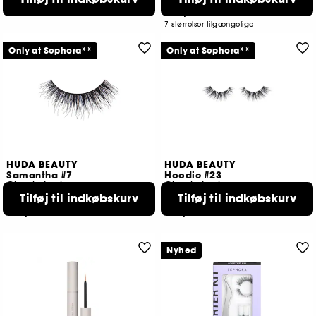
109,00 KR
7 størrelser tilgængelige
Only at Sephora**
Only at Sephora**
HUDA BEAUTY
HUDA BEAUTY
Samantha #7
Hoodie #23
Classic Lashes
Classic Lashes
Tilføj til indkøbskurv
Tilføj til indkøbskurv
44
116
189,00 KR
189,00 KR
Nyhed