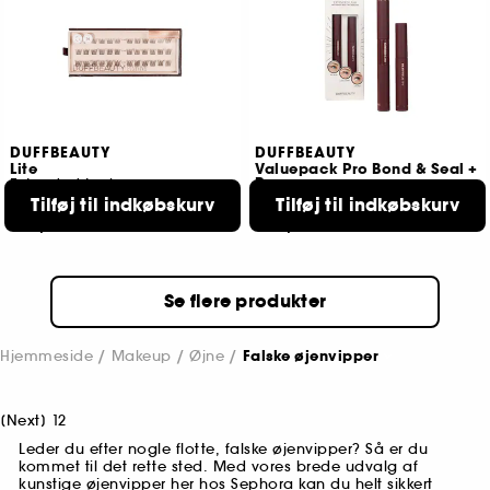
DUFFBEAUTY
DUFFBEAUTY
Lite
Valuepack Pro Bond & Seal +
Remover
Extended Lashes
Tilføj til indkøbskurv
Tilføj til indkøbskurv
1
1
185,00 KR
250,00 KR
Se flere produkter
Hjemmeside
Makeup
Øjne
Falske øjenvipper
[
Next
]
1
2
Leder du efter nogle flotte, falske øjenvipper? Så er du
kommet til det rette sted. Med vores brede udvalg af
kunstige øjenvipper her hos Sephora kan du helt sikkert