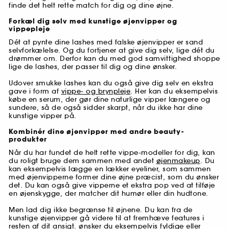
finde det helt rette match for dig og dine øjne.
Forkæl dig selv med kunstige øjenvipper og
vippepleje
Dét at pynte dine lashes med falske øjenvipper er sand
selvforkælelse. Og du fortjener at give dig selv, lige dét du
drømmer om. Derfor kan du med god samvittighed shoppe
lige de lashes, der passer til dig og dine ønsker.
Udover smukke lashes kan du også give dig selv en ekstra
gave i form af
vippe- og brynpleje
. Her kan du eksempelvis
købe en serum, der gør dine naturlige vipper længere og
sundere, så de også sidder skarpt, når du ikke har dine
kunstige vipper på.
Kombinér dine øjenvipper med andre beauty-
produkter
Når du har fundet de helt rette vippe-modeller for dig, kan
du roligt bruge dem sammen med andet
øjenmakeup
. Du
kan eksempelvis lægge en lækker eyeliner, som sammen
med øjenvipperne former dine øjne præcist, som du ønsker
det. Du kan også give vipperne et ekstra pop ved at tilføje
en øjenskygge, der matcher dit humør eller din hudtone.
Men lad dig ikke begrænse til øjnene. Du kan fra de
kunstige øjenvipper gå videre til at fremhæve features i
resten af dit ansigt. ønsker du eksempelvis fyldige eller