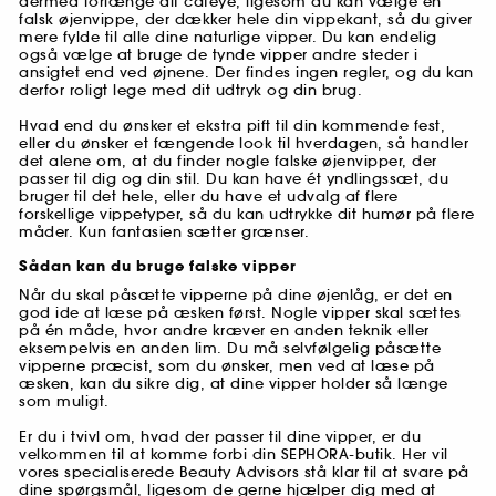
dermed forlænge dit cateye, ligesom du kan vælge en
falsk øjenvippe, der dækker hele din vippekant, så du giver
mere fylde til alle dine naturlige vipper. Du kan endelig
også vælge at bruge de tynde vipper andre steder i
ansigtet end ved øjnene. Der findes ingen regler, og du kan
derfor roligt lege med dit udtryk og din brug.
Hvad end du ønsker et ekstra pift til din kommende fest,
eller du ønsker et fængende look til hverdagen, så handler
det alene om, at du finder nogle falske øjenvipper, der
passer til dig og din stil. Du kan have ét yndlingssæt, du
bruger til det hele, eller du have et udvalg af flere
forskellige vippetyper, så du kan udtrykke dit humør på flere
måder. Kun fantasien sætter grænser.
Sådan kan du bruge falske vipper
Når du skal påsætte vipperne på dine øjenlåg, er det en
god ide at læse på æsken først. Nogle vipper skal sættes
på én måde, hvor andre kræver en anden teknik eller
eksempelvis en anden lim. Du må selvfølgelig påsætte
vipperne præcist, som du ønsker, men ved at læse på
æsken, kan du sikre dig, at dine vipper holder så længe
som muligt.
Er du i tvivl om, hvad der passer til dine vipper, er du
velkommen til at komme forbi din SEPHORA-butik. Her vil
vores specialiserede Beauty Advisors stå klar til at svare på
dine spørgsmål, ligesom de gerne hjælper dig med at