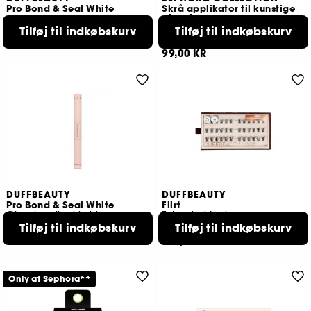
Pro Bond & Seal White
Skrå applikator til kunstige
øjenvipper
Øjenvippelim i sort
for nem påsætning af vipper
199,00 KR
Tilføj til indkøbskurv
Tilføj til indkøbskurv
60
99,00 KR
DUFFBEAUTY
DUFFBEAUTY
Pro Bond & Seal White
Flirt
Øjenvippelim i hvid
Extended Lashes
199,00 KR
Tilføj til indkøbskurv
Tilføj til indkøbskurv
1
189,00 KR
Only at Sephora**