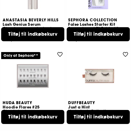
ANASTASIA BEVERLY HILLS
SEPHORA COLLECTION
Lash Genius Serum
False Lashes Starter Kit
Øjenvippeserum i rejsestørrelse
Begyndersæt Til Falske Vipper Der Kan Genanvendes
Tilføj til indkøbskurv
Tilføj til indkøbskurv
3
130
389,00 KR
169,00 KR
Only at Sephora**
HUDA BEAUTY
DUFFBEAUTY
Hoodie Flares #25
Just a Hint
Classic Lashes
Nude Lash Collection
189,00 KR
Tilføj til indkøbskurv
185,00 KR
Tilføj til indkøbskurv