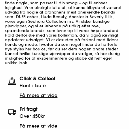
finde nogle, som passer til din smag – og til enhver
lejlighed. Vi er utroligt stolte af, at kunne tilbyde et varieret
udvalg fra nogle af branchens mest anerkendte brands
som: DUFFLashes, Huda Beauty, Anastasia Beverly Hills,
vores egen Sephora Collection mv. Vi elsker kunstige
øjenvipper, og vi er løbende på udkig efter nye,
spændende brands, som lever op til vores høje standard.
Hold derfor øje med vores kollektion, da vi også jævnligt
opdaterer udvalget. Vi er desuden på forkant med tidens
trends og mode, hvorfor du som regel finder de hotteste,
nye styles her hos os, før du ser dem nogen andre steder.
Uanset hvilke kunstige øjenvipper du vælger, så har du rig
mulighed for at eksperimentere og skabe dit helt eget
unikke look.
Click & Collect
Hent i butik
Få mere at vide
Fri fragt
Over 450kr
Få mere at vide