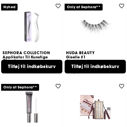
Nyhed
Only at Sephora**
SEPHORA COLLECTION
HUDA BEAUTY
Applikator Til Kunstige
Giselle #1
Øjenvipper
Classic Lashes
I Rustfrit Stål
Tilføj til indkøbskurv
Tilføj til indkøbskurv
899
99,00 KR
189,00 KR
Only at Sephora**