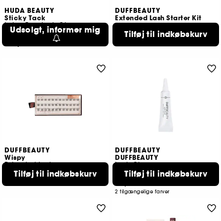
HUDA BEAUTY
DUFFBEAUTY
Sticky Tack
Extended Lash Starter Kit
Latex-Free Lash Glue
Udsolgt, informer mig
510,00 KR
Tilføj til indkøbskurv
4
149,00 KR
DUFFBEAUTY
DUFFBEAUTY
Wispy
DUFFBEAUTY
Extended Lash
Lash Glue
185,00 KR
Tilføj til indkøbskurv
Tilføj til indkøbskurv
3
85,00 KR
2 tilgængelige farver