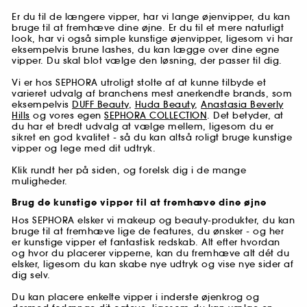
Er du til de længere vipper, har vi lange øjenvipper, du kan
bruge til at fremhæve dine øjne. Er du til et mere naturligt
look, har vi også simple kunstige øjenvipper, ligesom vi har
eksempelvis brune lashes, du kan lægge over dine egne
vipper. Du skal blot vælge den løsning, der passer til dig.
Vi er hos SEPHORA utroligt stolte af at kunne tilbyde et
varieret udvalg af branchens mest anerkendte brands, som
eksempelvis
DUFF Beauty
,
Huda Beauty
,
Anastasia Beverly
Hills
og vores egen
SEPHORA COLLECTION
. Det betyder, at
du har et bredt udvalg at vælge mellem, ligesom du er
sikret en god kvalitet - så du kan altså roligt bruge kunstige
vipper og lege med dit udtryk.
Klik rundt her på siden, og forelsk dig i de mange
muligheder.
Brug de kunstige vipper til at fremhæve dine øjne
Hos SEPHORA elsker vi makeup og beauty-produkter, du kan
bruge til at fremhæve lige de features, du ønsker - og her
er kunstige vipper et fantastisk redskab. Alt efter hvordan
og hvor du placerer vipperne, kan du fremhæve alt dét du
elsker, ligesom du kan skabe nye udtryk og vise nye sider af
dig selv.
Du kan placere enkelte vipper i inderste øjenkrog og