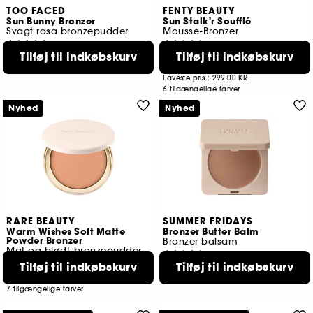
TOO FACED
FENTY BEAUTY
Sun Bunny Bronzer
Sun Stalk'r Soufflé
Svagt rosa bronzepudder
Mousse-Bronzer
78
58
Tilføj til indkøbskurv
Tilføj til indkøbskurv
289,00 KR
239,00 KR
4 tilgængelige farver
Laveste pris :
299,00 KR
6 tilgængelige farver
Nyhed
Nyhed
RARE BEAUTY
SUMMER FRIDAYS
Warm Wishes Soft Matte
Bronzer Butter Balm
Powder Bronzer
Bronzer balsam
Mat og blødt-bronzepudder
6
159
Tilføj til indkøbskurv
Tilføj til indkøbskurv
279,00 KR
209,00 KR
6 tilgængelige farver
7 tilgængelige farver