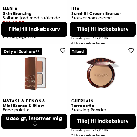
NABLA
ILIA
Skin Bronzing
Sunshift Cream Bronzer
Solbrun jord med strålende finish
Bronzer som creme
149,00 KR
489
Tilføj til indkøbskurv
Tilføj til indkøbskurv
309,00 KR
Fra:
Laveste pris :
199,00 KR
2 tilgængelige farver
Laveste pris :
389,00 KR
4 tilgængelige farver
Only at Sephora**
Tilbud
NATASHA DENONA
GUERLAIN
Mini Bronze & Glow
Terracotta
Face palette
Bronzing Powder
307
37
Udsolgt, informer mig
Tilføj til indkøbskurv
169,00 KR
339,00 KR
Laveste pris :
449,00 KR
2 tilgængelige farver