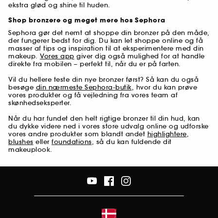
ekstra glød og shine til huden.
Shop bronzere og meget mere hos Sephora
Sephora gør det nemt at shoppe din bronzer på den måde,
der fungerer bedst for dig. Du kan let shoppe online og få
masser af tips og inspiration til at eksperimentere med din
makeup.
Vores app
giver dig også mulighed for at handle
direkte fra mobilen – perfekt til, når du er på farten.
Vil du hellere teste din nye bronzer først? Så kan du også
besøge
din nærmeste Sephora-butik
, hvor du kan prøve
vores produkter og få vejledning fra vores team af
skønhedseksperter.
Når du har fundet den helt rigtige bronzer til din hud, kan
du dykke videre ned i vores store udvalg online og udforske
vores andre produkter som blandt andet
highlightere
,
blushes
eller
foundations
, så du kan fuldende dit
makeuplook.