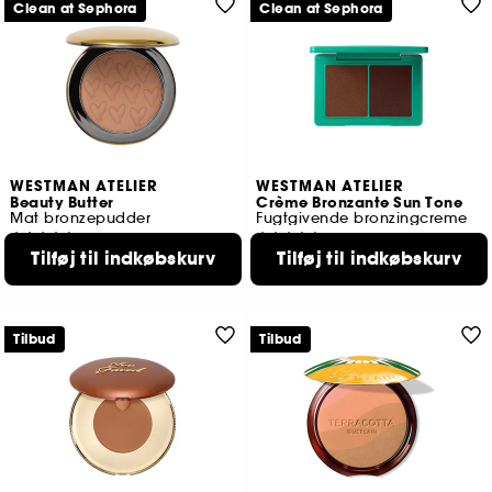
Clean at Sephora
Clean at Sephora
WESTMAN ATELIER
WESTMAN ATELIER
Beauty Butter
Crème Bronzante Sun Tone
Mat bronzepudder
Fugtgivende bronzingcreme
88
283
Tilføj til indkøbskurv
Tilføj til indkøbskurv
669,00 KR
679,00 KR
3 tilgængelige farver
4 tilgængelige farver
Tilbud
Tilbud