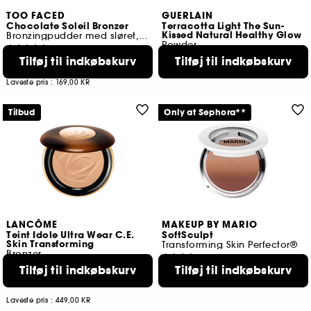
TOO FACED
GUERLAIN
Chocolate Soleil Bronzer
Terracotta Light The Sun-
Kissed Natural Healthy Glow
Bronzingpudder med sløret, mat finish
Powder
3
359,00 KR
Tilføj til indkøbskurv
Tilføj til indkøbskurv
139,00 KR
Laveste pris
379,00 KR
Laveste pris :
169,00 KR
Tilbud
Only at Sephora**
LANCÔME
MAKEUP BY MARIO
Teint Idole Ultra Wear C.E.
SoftSculpt
Skin Transforming
Transforming Skin Perfector®
Bronzer
105
1
Tilføj til indkøbskurv
Tilføj til indkøbskurv
269,00 KR
339,00 KR
Fra:
4 tilgængelige farver
Laveste pris :
449,00 KR