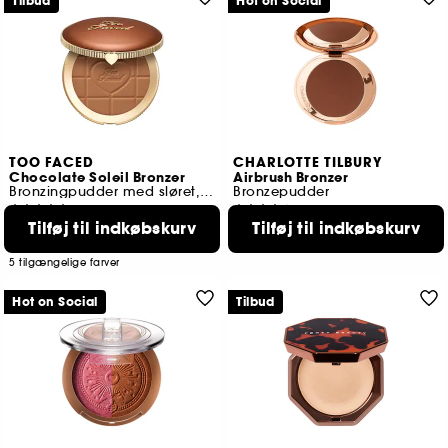
Tilbud
Hot on Social
TOO FACED
CHARLOTTE TILBURY
Chocolate Soleil Bronzer
Airbrush Bronzer
Bronzingpudder med sløret, mat finish
Bronzepudder
31
134
Tilføj til indkøbskurv
Tilføj til indkøbskurv
249,00 KR
420,00 KR
Laveste pris
295,00 KR
4 tilgængelige farver
5 tilgængelige farver
Hot on Social
Tilbud