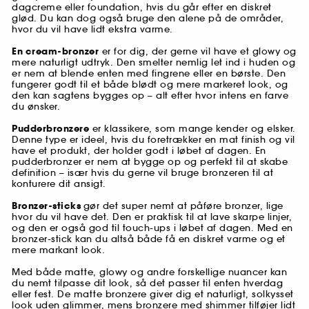
dagcreme eller foundation, hvis du går efter en diskret
glød. Du kan dog også bruge den alene på de områder,
hvor du vil have lidt ekstra varme.
En cream-bronzer
er for dig, der gerne vil have et glowy og
mere naturligt udtryk. Den smelter nemlig let ind i huden og
er nem at blende enten med fingrene eller en børste. Den
fungerer godt til et både blødt og mere markeret look, og
den kan sagtens bygges op – alt efter hvor intens en farve
du ønsker.
Pudderbronzere
er klassikere, som mange kender og elsker.
Denne type er ideel, hvis du foretrækker en mat finish og vil
have et produkt, der holder godt i løbet af dagen. En
pudderbronzer er nem at bygge op og perfekt til at skabe
definition – især hvis du gerne vil bruge bronzeren til at
konturere dit ansigt.
Bronzer-sticks
gør det super nemt at påføre bronzer, lige
hvor du vil have det. Den er praktisk til at lave skarpe linjer,
og den er også god til touch-ups i løbet af dagen. Med en
bronzer-stick kan du altså både få en diskret varme og et
mere markant look.
Med både matte, glowy og andre forskellige nuancer kan
du nemt tilpasse dit look, så det passer til enten hverdag
eller fest. De matte bronzere giver dig et naturligt, solkysset
look uden glimmer, mens bronzere med shimmer tilføjer lidt