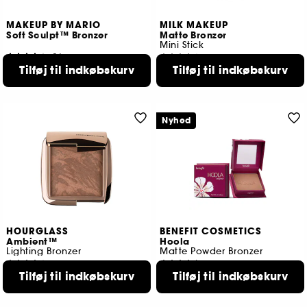
MAKEUP BY MARIO
MILK MAKEUP
Soft Sculpt™ Bronzer
Matte Bronzer
Mini Stick
54
584
Tilføj til indkøbskurv
Tilføj til indkøbskurv
289,00 KR
179,00 KR
6 tilgængelige farver
2 tilgængelige farver
Nyhed
HOURGLASS
BENEFIT COSMETICS
Ambient™
Hoola
Lighting Bronzer
Matte Powder Bronzer
1303
3348
Tilføj til indkøbskurv
Tilføj til indkøbskurv
529,00 KR
259,00 KR
4 tilgængelige farver
7 tilgængelige farver