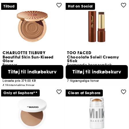
Tilbud
Hot on Social
CHARLOTTE TILBURY
TOO FACED
Beautiful Skin Sun-Kissed
Chocolate Soleil Creamy
Glow
Stick
Bronzer
Formende bronzerstick
85
41
Tilføj til indkøbskurv
Tilføj til indkøbskurv
369,00 KR
245,00 KR
Laveste pris
379,00 KR
7 tilgængelige farver
4 tilgængelige farver
Only at Sephora**
Clean at Sephora