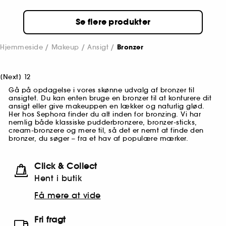
Se flere produkter
Hjemmeside
Makeup
Ansigt
Bronzer
[
Next
]
1
2
Gå på opdagelse i vores skønne udvalg af bronzer til
ansigtet. Du kan enten bruge en bronzer til at konturere dit
ansigt eller give makeuppen en lækker og naturlig glød.
Her hos Sephora finder du alt inden for bronzing. Vi har
nemlig både klassiske pudderbronzere, bronzer-sticks,
cream-bronzere og mere til, så det er nemt at finde den
bronzer, du søger – fra et hav af populære mærker.
Click & Collect
Hent i butik
Få mere at vide
Fri fragt