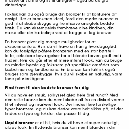
masser af varme og liv til ansigtet – også på de grå
vinterdage.
Faktisk kan du også bruge din bronzer til at konturere dit
ansigt. Her er bronzeren ideel, fordi den mørke nuance er
god til at skabe skygge og fremhæve ansigtets bedste
træk. Du kan eksempelvis fremhæve dine kindben, din
næse eller din kæbelinje ved at lægge et lag bronzer.
En bronzer giver dig mange muligheder for at
eksperimentere. Hvis du vil have en hurtig hverdagsglød,
kan du forsigtigt påføre bronzeren med en stor børste i
lette, cirkulære bevægelser for at blende farven godt ind i
huden. Hvis du går efter et mere intenst look, kan du bruge
en mindre børste og fokusere på specifikke områder som
kæbelinjen og kindbenene. En bronzer kan faktisk også
bruges som øjenskygge, hvis du vil skabe en naturlig, varm
tone på øjenlågene.
Find frem til den bedste bronzer for dig
Vil du have en smuk, solkysset glød hele året rundt? Med
den rette bronze kan du nemt skabe alt fra en diskret varme
til et intenst og markeret look. Der findes flere forskellige
typer bronzere, og du kan derfor være helt sikker på, at der
findes en type og tekstur, der passer til dig.
Liquid bronzer
er et hit, hvis du vil have et super naturligt,
glowy look. En flydende bronzer kan nemt blandes i din