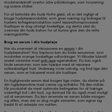
modstandskraft overfor ydre påvirkninger, som forurening
og solens stråler.
For at beholde din huds flotte glød, så er det vigtigt at
bruge hudplejeprodukter, som giver næring og bidrager til
hudens kollagenproduktion samt reparationsprocesser.
Hudtyper er dog utroligt forskellige, og derfor skal du
overveje din huds behov for at kunne give den de rette
næringsstoffer.
Brug en serum i din hudpleje
Har du overvejet at inkorporere en
serum
i din
hudplejerutine? Hos Sephora kan du finde serummer, som
modvirker mange forskellige udfordringer. Vi tilbyder blandt
andet varianter med
anti-age
-egenskaber. Du kan også
finde serummer, som kan hjælpe med at reparere
solbeskadiget hud. Undersøg vores udvalg, og find lige dén
serum, som er fokuseret mod din hudtype.
En fugtgivende serum skal bruges lige inden, du starter på
din fugtplejerutine med creme og solfaktor. På den måde
får produktet de mest optimale betingelser for at trænge
ordentligt ind i din hud, og dermed får du også mest muligt
ud af serummen. Du kan anvende en serum både morgen
og aften, men der er dog nogle varianter, som egner sig
bedst til at arbejde om natten.