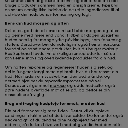
Serummen kan dog ikke stå alene, og derfor skal du altid
bruge produktet sammen med en
ansigtscreme
. Typisk vil
en serum nemlig ikke indeholde de rette ingredienser til at
opfylde din huds behov for næring og fugt.
Rens din hud morgen og aften
Det er en god ide at rense din hud både morgen og aften -
og gerne med mere end vand. I løbet af dagen udsættes
huden nemlig for mange ydre påvirkninger, som forurening
i luften. Derudover bør du naturligvis også fjerne mascara,
foundation samt andre produkter, hvis du bruger makeup.
Hos Sephora tilbyder vi forskellige renseprodukter, så du
kan fjerne snavs og overskydende produkter fra din hud.
Om natten reparerer og regenererer huden sig selv, og
dette fungerer langt mere optimalt, hvis du har renset din
hud. Når huden er nyvasket, kan den bedre ånde, og
dermed hjælper du reparationsprocessen på vej.
Derudover vil gammel
makeup
og døde hudceller også
gøre hudens overflade mat at se på, og derfor er din
renserutine så vigtig.
Brug anti-aging hudpleje for smuk, moden hud
Din hud forandrer sig med tiden. Derfor vil du opleve
ændringer, i takt med at du bliver ældre. Derfor er det også
nødvendigt, at du ændrer dine hudplejerutiner med
alderen, så du kan blive ved med at give din hud den rette