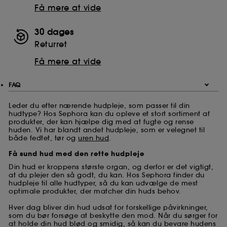
Få mere at vide
30 dages
Returret
Få mere at vide
FAQ
Leder du efter nærende hudpleje, som passer til din
hudtype? Hos Sephora kan du opleve et stort sortiment af
produkter, der kan hjælpe dig med at fugte og rense
huden. Vi har blandt andet hudpleje, som er velegnet til
både fedtet, tør og
uren hud
.
Få sund hud med den rette hudpleje
Din hud er kroppens største organ, og derfor er det vigtigt,
at du plejer den så godt, du kan. Hos Sephora finder du
hudpleje til alle hudtyper, så du kan udvælge de mest
optimale produkter, der matcher din huds behov.
Hver dag bliver din hud udsat for forskellige påvirkninger,
som du bør forsøge at beskytte den mod. Når du sørger for
at holde din hud blød og smidig, så kan du bevare hudens