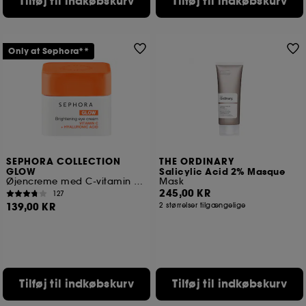
Tilføj til indkøbskurv
Tilføj til indkøbskurv
Only at Sephora**
SEPHORA COLLECTION
THE ORDINARY
GLOW
Salicylic Acid 2% Masque
Øjencreme med C-vitamin og hyaluronsyre, der giver et strålende blik
Mask
245,00 KR
127
139,00 KR
2 størrelser tilgængelige
Tilføj til indkøbskurv
Tilføj til indkøbskurv