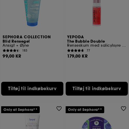
SEPHORA COLLECTION
YEPODA
Blid Rensegel
The Bubble Double
Ansigt + Øjne
Renseskum med salicylsyre og granatæble
183
77
99,00 KR
179,00 KR
Tilføj til indkøbskurv
Tilføj til indkøbskurv
Only at Sephora**
Only at Sephora**