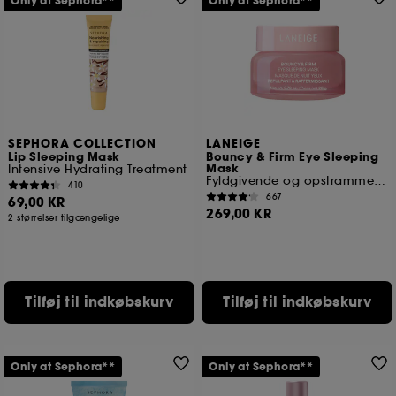
Only at Sephora**
Only at Sephora**
SEPHORA COLLECTION
LANEIGE
Lip Sleeping Mask
Bouncy & Firm Eye Sleeping
Mask
Intensive Hydrating Treatment
Fyldgivende og opstrammende natøjenmaske
410
667
69,00 KR
269,00 KR
2 størrelser tilgængelige
Tilføj til indkøbskurv
Tilføj til indkøbskurv
Only at Sephora**
Only at Sephora**