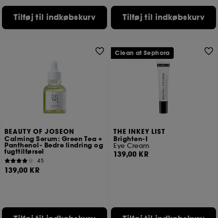
Bortset fra tekniske cookies kræver deponering og
Tilføj til indkøbskurv
Tilføj til indkøbskurv
behandling af disse oplysninger din tilladelse. Du kan
tilpasse dine valg vedrørende placeringen af ​​disse
cookies ved hjælp af knappen "tilpas mine valg"
nedenfor eller beslutte at "acceptere alle" eller "afvise
Clean at Sephora
alle". Du kan til enhver tid vælge at trække dit
samtykke tilbage. Hvis du ønsker mere information om
de anvendte cookies, skal du klikke
her
.
BEAUTY OF JOSEON
THE INKEY LIST
Calming Serum: Green Tea +
Brighten-I
Panthenol- Bedre lindring og
Eye Cream
fugttilførsel
139,00 KR
45
139,00 KR