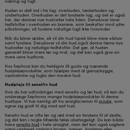
næring og fugt.
Huden er delt ind i tre lag: overhuden, læderhuden og
underhuden. Overhuden er det tyndeste lag, og det er også
her, der dannes nye hudceller hele tiden. Derudover laver
fedtstoffer i overhuden en barriere, som beskytter mod ydre
påvirkninger, så hudens naturlige fugt ikke forsvinder.
Når du bliver ældre, så vil din hud typisk blive mere sårbar
samt tyndere. Derudover vil din hud også danne færre nye
hudceller og naturlige fedtstoffer. Det gør, at huden
generelt bliver mere tør og mat, og det kan også give en
mere uens hudtone.
Hos Sephora kan du heldigvis få gode og nærende
hudplejeprodukter, som hjælper med at genopbygge,
opstramme og fugte den modne hud.
Hudpleje til sensitiv hud
Hvis du har udfordringer med sensitiv og tør hud, så kan du
undersøge Sephoras mange hudplejeprodukter til denne
hudtype. Vi har nemlig alt fra ansigtscremer til
scrubs
, som
egner sig godt til dig med sart hud.
Sensitiv hud er ofte tør og rød med en tendens til at skalle,
og det kan i nogle tilfælde føles ubehageligt. Du kan både
have
sensitiv hud
i hele ansigtet, men det kan også sagtens
være centreret omkring hagen, næsen, kinderne eller