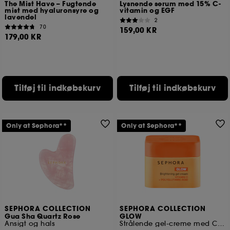
The Mist Have – Fugtende
Lysnende serum med 15% C-
mist med hyaluronsyre og
vitamin og EGF
lavendel
2
70
159,00 KR
179,00 KR
Tilføj til indkøbskurv
Tilføj til indkøbskurv
Only at Sephora**
Only at Sephora**
SEPHORA COLLECTION
SEPHORA COLLECTION
Gua Sha Quartz Rose
GLOW
Ansigt og hals
Strålende gel-creme med C-vitamin og polyglutaminsyre