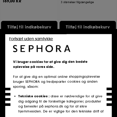
169,00 KR
3 størrelser tilgængelige
Tilføj til indkøbskurv
Tilføj til indkøbskurv
Fortsæt uden samtykke
Clean at Sephora
Vi bruger cookies for at give dig den bedste
oplevelse på vores side.
For at give dig en optimal online shoppingoplevelse
bruger SEPHORA og tredjeparter cookies og anden
sporing, såsom:
THE INKEY LIST
BEAUTY OF JOSEON
Ectoin Hydro-Barrier Serum
Ginseng Cleansing Oil
Fugtende og beskyttende serum
Skånsom makeupfjerner med ginsengekstrakt
Tekniske cookies :
disse er nødvendige for at give
203
106
dig adgang til de forskellige kategorier, produkter
159,00 KR
150,00 KR
og tjenester på sephora.dk og for at sikre
hjemmesiden. De er vigtige for den tekniske drift af
hjemmesiden og kan ikke deaktiveres.