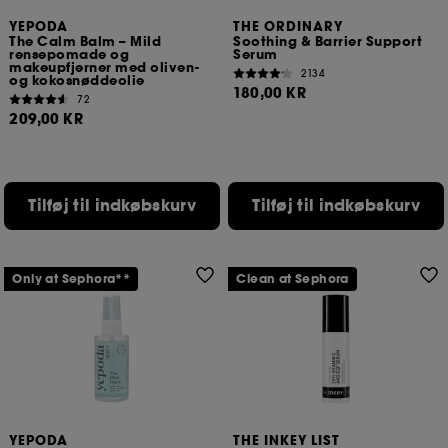
YEPODA
THE ORDINARY
The Calm Balm – Mild
Soothing & Barrier Support
rensepomade og
Serum
makeupfjerner med oliven-
2134
og kokosnøddeolie
180,00 KR
72
209,00 KR
Tilføj til indkøbskurv
Tilføj til indkøbskurv
Only at Sephora**
Clean at Sephora
YEPODA
THE INKEY LIST