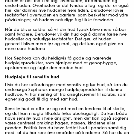
Huden er delt ind i tre lag: overhuden, læderhuden og
underhuden. Overhuden er det tyndeste lag, og det er også
her, der dannes nye hudceller hele tiden. Derudover laver
fedtstoffer i overhuden en barriere, som beskytter mod ydre
påvirkninger, så hudens naturlige fugt ikke forsvinder.
Når du bliver ældre, så vil din hud typisk blive mere sårbar
samt tyndere. Derudover vil din hud også danne færre nye
hudceller og naturlige fedtstoffer. Det gør, at huden
generelt bliver mere tør og mat, og det kan også give en
mere uens hudtone.
Hos Sephora kan du heldigvis få gode og nærende
hudplejeprodukter, som hjælper med at genopbygge,
opstramme og fugte den modne hud.
Hudpleje til sensitiv hud
Hvis du har udfordringer med sensitiv og tør hud, så kan du
undersøge Sephoras mange hudplejeprodukter til denne
hudtype. Vi har nemlig alt fra ansigtscremer til
scrubs
, som
egner sig godt til dig med sart hud.
Sensitiv hud er ofte tør og rød med en tendens til at skalle,
og det kan i nogle tilfælde føles ubehageligt. Du kan både
have
sensitiv hud
i hele ansigtet, men det kan også sagtens
være centreret omkring hagen, næsen, kinderne eller
panden. Faktisk kan du have fedtet hud i panden samtidig
med, at du har sensitive områder på kinderne. Så har du en