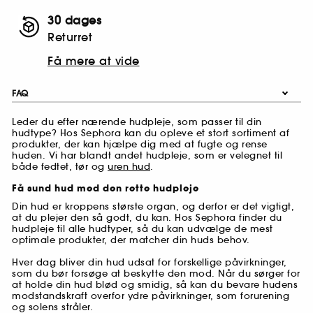
30 dages
Returret
Få mere at vide
FAQ
Leder du efter nærende hudpleje, som passer til din
hudtype? Hos Sephora kan du opleve et stort sortiment af
produkter, der kan hjælpe dig med at fugte og rense
huden. Vi har blandt andet hudpleje, som er velegnet til
både fedtet, tør og
uren hud
.
Få sund hud med den rette hudpleje
Din hud er kroppens største organ, og derfor er det vigtigt,
at du plejer den så godt, du kan. Hos Sephora finder du
hudpleje til alle hudtyper, så du kan udvælge de mest
optimale produkter, der matcher din huds behov.
Hver dag bliver din hud udsat for forskellige påvirkninger,
som du bør forsøge at beskytte den mod. Når du sørger for
at holde din hud blød og smidig, så kan du bevare hudens
modstandskraft overfor ydre påvirkninger, som forurening
og solens stråler.