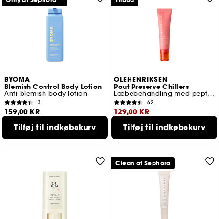
Only at Sephora**
Tilbud
BYOMA
OLEHENRIKSEN
Blemish Control Body Lotion
Pout Preserve Chillers
Anti-blemish body lotion
Læbebehandling med peptider
3
62
159,00 KR
129,00 KR
Tilføj til indkøbskurv
Tilføj til indkøbskurv
Laveste pris : 159,00 KR
3 størrelser tilgængelige
Clean at Sephora