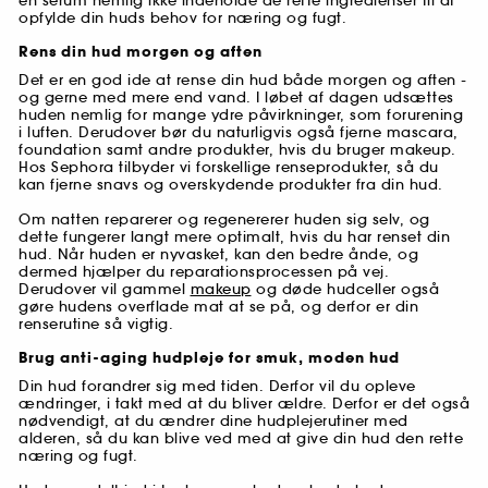
en serum nemlig ikke indeholde de rette ingredienser til at
opfylde din huds behov for næring og fugt.
Rens din hud morgen og aften
Det er en god ide at rense din hud både morgen og aften -
og gerne med mere end vand. I løbet af dagen udsættes
huden nemlig for mange ydre påvirkninger, som forurening
i luften. Derudover bør du naturligvis også fjerne mascara,
foundation samt andre produkter, hvis du bruger makeup.
Hos Sephora tilbyder vi forskellige renseprodukter, så du
kan fjerne snavs og overskydende produkter fra din hud.
Om natten reparerer og regenererer huden sig selv, og
dette fungerer langt mere optimalt, hvis du har renset din
hud. Når huden er nyvasket, kan den bedre ånde, og
dermed hjælper du reparationsprocessen på vej.
Derudover vil gammel
makeup
og døde hudceller også
gøre hudens overflade mat at se på, og derfor er din
renserutine så vigtig.
Brug anti-aging hudpleje for smuk, moden hud
Din hud forandrer sig med tiden. Derfor vil du opleve
ændringer, i takt med at du bliver ældre. Derfor er det også
nødvendigt, at du ændrer dine hudplejerutiner med
alderen, så du kan blive ved med at give din hud den rette
næring og fugt.