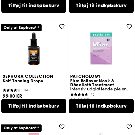
85,00 KR
105,00 KR
Tilføj til indkøbskurv
Tilføj til indkøbskurv
Only at Sephora**
SEPHORA COLLECTION
PATCHOLOGY
Self-Tanning Drops
Firm Believer Neck &
Décolleté Treatment
Intensiv udglattende plejende maske
167
43
99,00 KR
89,00 KR
Tilføj til indkøbskurv
Tilføj til indkøbskurv
Only at Sephora**