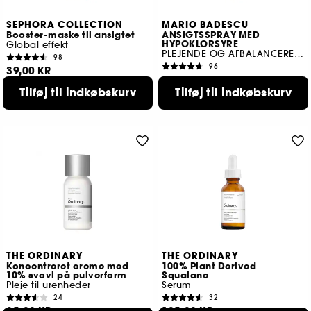
SEPHORA COLLECTION
MARIO BADESCU
Booster-maske til ansigtet
ANSIGTSSPRAY MED
HYPOKLORSYRE
Global effekt
PLEJENDE OG AFBALANCERENDE
98
96
39,00 KR
179,00 KR
2 størrelser tilgængelige
Tilføj til indkøbskurv
Tilføj til indkøbskurv
THE ORDINARY
THE ORDINARY
Koncentreret creme med
100% Plant Derived
10% svovl på pulverform
Squalane
Pleje til urenheder
Serum
24
32