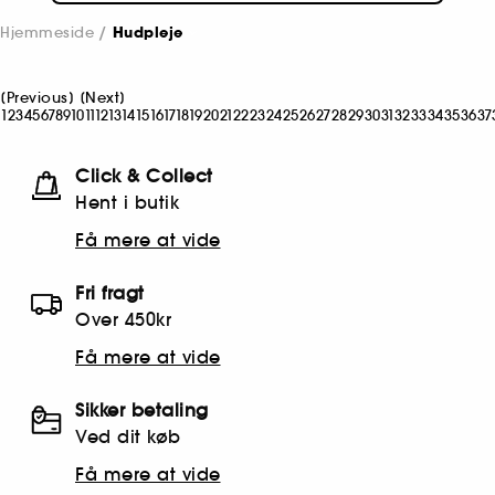
Hjemmeside
Hudpleje
[
Previous
]
[
Next
]
1
2
3
4
5
6
7
8
9
10
11
12
13
14
15
16
17
18
19
20
21
22
23
24
25
26
27
28
29
30
31
32
33
34
35
36
37
Click & Collect
Hent i butik
Få mere at vide
Fri fragt
Over 450kr
Få mere at vide
Sikker betaling
Ved dit køb
Få mere at vide