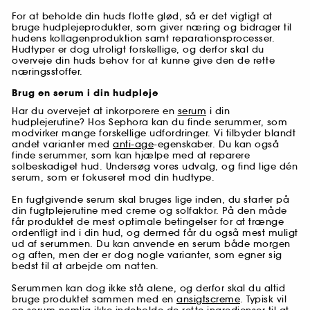
For at beholde din huds flotte glød, så er det vigtigt at
bruge hudplejeprodukter, som giver næring og bidrager til
hudens kollagenproduktion samt reparationsprocesser.
Hudtyper er dog utroligt forskellige, og derfor skal du
overveje din huds behov for at kunne give den de rette
næringsstoffer.
Brug en serum i din hudpleje
Har du overvejet at inkorporere en
serum
i din
hudplejerutine? Hos Sephora kan du finde serummer, som
modvirker mange forskellige udfordringer. Vi tilbyder blandt
andet varianter med
anti-age
-egenskaber. Du kan også
finde serummer, som kan hjælpe med at reparere
solbeskadiget hud. Undersøg vores udvalg, og find lige dén
serum, som er fokuseret mod din hudtype.
En fugtgivende serum skal bruges lige inden, du starter på
din fugtplejerutine med creme og solfaktor. På den måde
får produktet de mest optimale betingelser for at trænge
ordentligt ind i din hud, og dermed får du også mest muligt
ud af serummen. Du kan anvende en serum både morgen
og aften, men der er dog nogle varianter, som egner sig
bedst til at arbejde om natten.
Serummen kan dog ikke stå alene, og derfor skal du altid
bruge produktet sammen med en
ansigtscreme
. Typisk vil