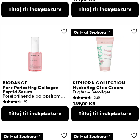
Tilføj til indkøbskurv
Tilføj til indkøbskurv
Only at Sephora**
BIODANCE
SEPHORA COLLECTION
Pore Perfecting Collagen
Hydrating Cica Cream
Peptid Serum
Fugter + Beroliger
Poreforfinende og opstrammende serum
320
97
139,00 KR
185,00 KR
Tilføj til indkøbskurv
Tilføj til indkøbskurv
Only at Sephora**
Only at Sephora**