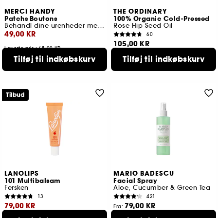
MERCI HANDY
THE ORDINARY
Patchs Boutons
100% Organic Cold-Pressed
Behandl dine urenheder med stil
Rose Hip Seed Oil
49,00 KR
60
105,00 KR
Laveste pris : 65,00 KR
Tilføj til indkøbskurv
Tilføj til indkøbskurv
Tilbud
LANOLIPS
MARIO BADESCU
101 Multibalsam
Facial Spray
Fersken
Aloe, Cucumber & Green Tea
13
421
79,00 KR
79,00 KR
Fra:
2 størrelser tilgængelige