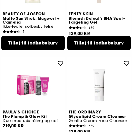
BEAUTY OF JOSEON
FENTY SKIN
Matte Sun Stick: Mugwort +
Blemish Defeat’r BHA Spot-
Camelia
Targeting Gel
Ikke-fedtet solbeskyttelse
439
7
139,00 KR
129,00 KR
Tilføj til indkøbskurv
Tilføj til indkøbskurv
PAULA'S CHOICE
THE ORDINARY
The Plump & Glow Kit
Glycolipid Cream Cleanser
Duo med udstråling og udfyldende effekt
Gentle Cream Face Cleanser
219,00 KR
659
129,00 KR