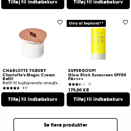
Tilføj til indkøbskurv
Tilføj til indkøbskurv
Laveste pris : 89,00 KR
Only at Sephora**
CHARLOTTE TILBURY
SUPERGOOP!
Charlotte's Magic Cream
Glow Stick Sunscreen SPF50
Refill
PA++++
Refill til fugtgivende ansigtscreme
11
917
179,00 KR
730,00 KR
Tilføj til indkøbskurv
Tilføj til indkøbskurv
2 størrelser tilgængelige
Se flere produkter