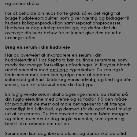
og solens stråler.
For at beholde din huds flotte glød, så er det vigtigt at
bruge hudplejeprodukter, som giver næring og bidrager til
hudens kollagenproduktion samt reparationsprocesser.
Hudtyper er dog utroligt forskellige, og derfor skal du
overveje din huds behov for at kunne give den de rette
næringsstoffer.
Brug en serum i din hudpleje
Har du overvejet at inkorporere en
serum
i din
hudplejerutine? Hos Sephora kan du finde serummer, som
modvirker mange forskellige udfordringer. Vi tilbyder blandt
andet varianter med
anti-age
-egenskaber. Du kan også
finde serummer, som kan hjælpe med at reparere
solbeskadiget hud. Undersøg vores udvalg, og find lige dén
serum, som er fokuseret mod din hudtype.
En fugtgivende serum skal bruges lige inden, du starter på
din fugtplejerutine med creme og solfaktor. På den måde
får produktet de mest optimale betingelser for at trænge
ordentligt ind i din hud, og dermed får du også mest muligt
ud af serummen. Du kan anvende en serum både morgen
og aften, men der er dog nogle varianter, som egner sig
bedst til at arbejde om natten.
Serummen kan dog ikke stå alene, og derfor skal du altid