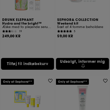
DRUNK ELEPHANT
SEPHORA COLLECTION
Hydra and the bright™
Weekend kit
Æske med to plejende serummer i rejseformat
Sæt af 4 tomme beholdere
19
5
249,00 KR
59,00 KR
Udsolgt, informer mig
Tilføj til indkøbskurv
Only at Sephora**
Only at Sephora**