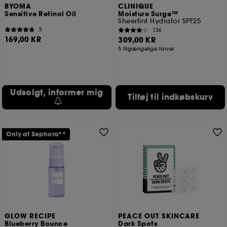
BYOMA
CLINIQUE
Sensitive Retinol Oil
Moisture Surge™
Sheertint Hydrator SPF25
5
136
169,00 KR
309,00 KR
5 tilgængelige farver
Udsolgt, informer mig
Tilføj til indkøbskurv
Only at Sephora**
GLOW RECIPE
PEACE OUT SKINCARE
Blueberry Bounce
Dark Spots