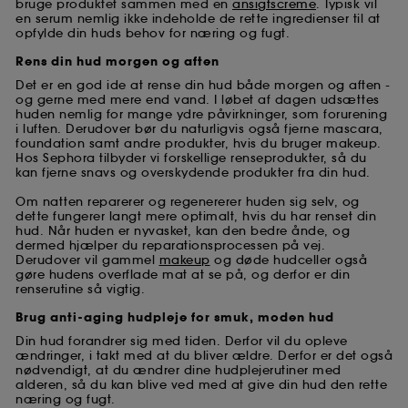
bruge produktet sammen med en
ansigtscreme
. Typisk vil
en serum nemlig ikke indeholde de rette ingredienser til at
opfylde din huds behov for næring og fugt.
Rens din hud morgen og aften
Det er en god ide at rense din hud både morgen og aften -
og gerne med mere end vand. I løbet af dagen udsættes
huden nemlig for mange ydre påvirkninger, som forurening
i luften. Derudover bør du naturligvis også fjerne mascara,
foundation samt andre produkter, hvis du bruger makeup.
Hos Sephora tilbyder vi forskellige renseprodukter, så du
kan fjerne snavs og overskydende produkter fra din hud.
Om natten reparerer og regenererer huden sig selv, og
dette fungerer langt mere optimalt, hvis du har renset din
hud. Når huden er nyvasket, kan den bedre ånde, og
dermed hjælper du reparationsprocessen på vej.
Derudover vil gammel
makeup
og døde hudceller også
gøre hudens overflade mat at se på, og derfor er din
renserutine så vigtig.
Brug anti-aging hudpleje for smuk, moden hud
Din hud forandrer sig med tiden. Derfor vil du opleve
ændringer, i takt med at du bliver ældre. Derfor er det også
nødvendigt, at du ændrer dine hudplejerutiner med
alderen, så du kan blive ved med at give din hud den rette
næring og fugt.