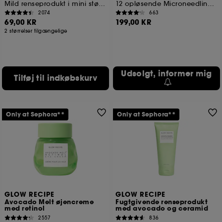
Mild renseprodukt i mini størrelse
12 opløsende Microneedling Brightening Dots
2074
663
69,00 KR
199,00 KR
2 størrelser tilgængelige
Udsolgt, informer mig
Tilføj til indkøbskurv
Only at Sephora**
Only at Sephora**
GLOW RECIPE
GLOW RECIPE
Avocado Melt øjencreme
Fugtgivende renseprodukt
med retinol
med avocado og ceramid
2557
836