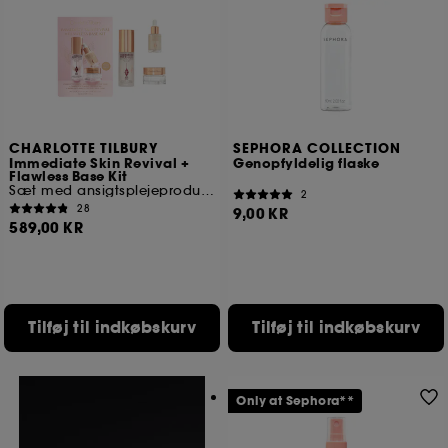
CHARLOTTE TILBURY
SEPHORA COLLECTION
Immediate Skin Revival +
Genopfyldelig flaske
Flawless Base Kit
Sæt med ansigtsplejeprodukter
2
28
9,00 KR
589,00 KR
Tilføj til indkøbskurv
Tilføj til indkøbskurv
Only at Sephora**