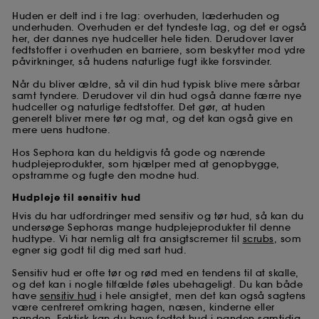
Huden er delt ind i tre lag: overhuden, læderhuden og
underhuden. Overhuden er det tyndeste lag, og det er også
her, der dannes nye hudceller hele tiden. Derudover laver
fedtstoffer i overhuden en barriere, som beskytter mod ydre
påvirkninger, så hudens naturlige fugt ikke forsvinder.
Når du bliver ældre, så vil din hud typisk blive mere sårbar
samt tyndere. Derudover vil din hud også danne færre nye
hudceller og naturlige fedtstoffer. Det gør, at huden
generelt bliver mere tør og mat, og det kan også give en
mere uens hudtone.
Hos Sephora kan du heldigvis få gode og nærende
hudplejeprodukter, som hjælper med at genopbygge,
opstramme og fugte den modne hud.
Hudpleje til sensitiv hud
Hvis du har udfordringer med sensitiv og tør hud, så kan du
undersøge Sephoras mange hudplejeprodukter til denne
hudtype. Vi har nemlig alt fra ansigtscremer til
scrubs
, som
egner sig godt til dig med sart hud.
Sensitiv hud er ofte tør og rød med en tendens til at skalle,
og det kan i nogle tilfælde føles ubehageligt. Du kan både
have
sensitiv hud
i hele ansigtet, men det kan også sagtens
være centreret omkring hagen, næsen, kinderne eller
panden. Faktisk kan du have fedtet hud i panden samtidig