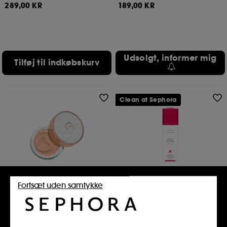
289,00 KR
189,00 KR
Udsolgt, informer mig
Tilføj til indkøbskurv
Clean at Sephora
CHARLOTTE TILBURY
DRUNK ELEPHANT
Fortsæt uden samtykke
Life Changing Lip Mask
A-Passioni™ Retinol Cream
Natmaske til læberne
Creme Med Retinol
78
1381
259,00 KR
609,00 KR
2 tilgængelige farver