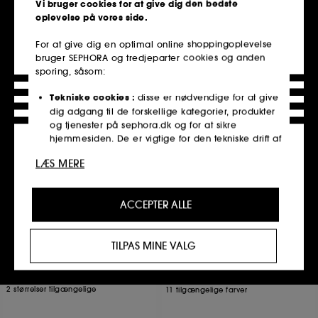
Vi bruger cookies for at give dig den bedste
oplevelse på vores side.
For at give dig en optimal online shoppingoplevelse
Udsolgt, informer mig
Udsolgt, informer mig
bruger SEPHORA og tredjeparter cookies og anden
sporing, såsom:
Tekniske cookies :
disse er nødvendige for at give
dig adgang til de forskellige kategorier, produkter
Nyhed
og tjenester på sephora.dk og for at sikre
hjemmesiden. De er vigtige for den tekniske drift af
hjemmesiden og kan ikke deaktiveres.
LÆS MERE
Personaliseringscookies :
tillader os at give dig en
forbedret og personlig oplevelse ved at anbefale
ACCEPTER ALLE
produkter, tjenester og indhold, der bedst passer til
dine præferencer, og at give dig kampagnetilbud,
PAI
SUMMER FRIDAYS
der er skræddersyet til din profil.
Phaze Clarifying Face Wash
Lip Butter Balm
TILPAS MINE VALG
Fugtgivende og nærende læbepomade
Cookies til sociale medier og reklamer :
disse
107
7817
cookies bruges til at vise dig indhold, der kan
245,00 KR
209,00 KR
Fra:
være af interesse for dig, gennem personlige
2 størrelser tilgængelige
11 tilgængelige farver
reklamer, herunder på tredjepartswebsteder og
sociale medieplatforme, baseret på de sider, du