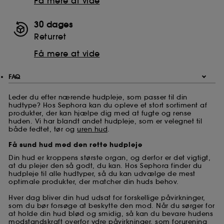
Få mere at vide
30 dages
Returret
Få mere at vide
FAQ
Leder du efter nærende hudpleje, som passer til din
hudtype? Hos Sephora kan du opleve et stort sortiment af
produkter, der kan hjælpe dig med at fugte og rense
huden. Vi har blandt andet hudpleje, som er velegnet til
både fedtet, tør og
uren hud
.
Få sund hud med den rette hudpleje
Din hud er kroppens største organ, og derfor er det vigtigt,
at du plejer den så godt, du kan. Hos Sephora finder du
hudpleje til alle hudtyper, så du kan udvælge de mest
optimale produkter, der matcher din huds behov.
Hver dag bliver din hud udsat for forskellige påvirkninger,
som du bør forsøge at beskytte den mod. Når du sørger for
at holde din hud blød og smidig, så kan du bevare hudens
modstandskraft overfor ydre påvirkninger, som forurening