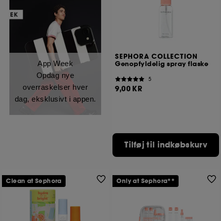
SEPHORA COLLECTION
App Week
Genopfyldelig spray flaske
Opdag nye
5
overraskelser hver
9,00 KR
dag, eksklusivt i appen.
Tilføj til indkøbskurv
Clean at Sephora
Only at Sephora**