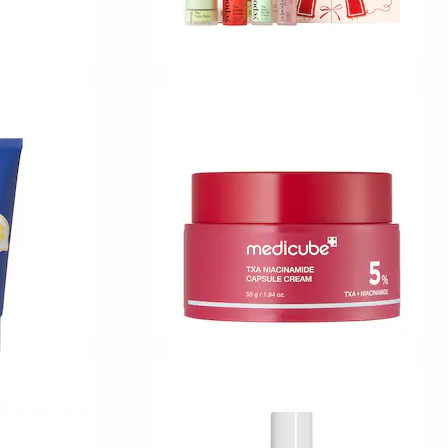
YEPODA
The Winter Glow Set
Dobbelt rensning og hydrering
249,00 KR
MEDICUBE
ade
TXA Niacinamide Cream
Capsules
Hudfarvekorrigerende creme til ansigtet