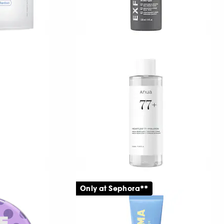
PAULA'S CHOICE
Skin Perfecting
gtspuder
Exfolierende lotion 2 % BHA
299,00 KR
ANUA
p
Tilføj venligst: Heartleaf
Only at Sephora**
77% Soothing Toner
l
Fugtgivende, beroligende toner
4