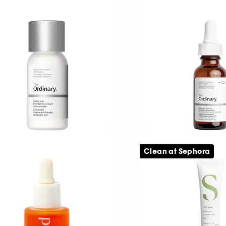
AULA'S CHOICE
MARIO BADESCU
oost
Drying
oster 10 % azelainsyre
Lotion
29
57
59,00 KR
179,00 KR
HE ORDINARY
THE ORDINARY
oncentreret creme med
Salicylic Acid 2%
Clean at Sephora
% svovl på pulverform
Anhydrous Solution
eje til urenheder
6
24
5,00 KR
69,00 KR