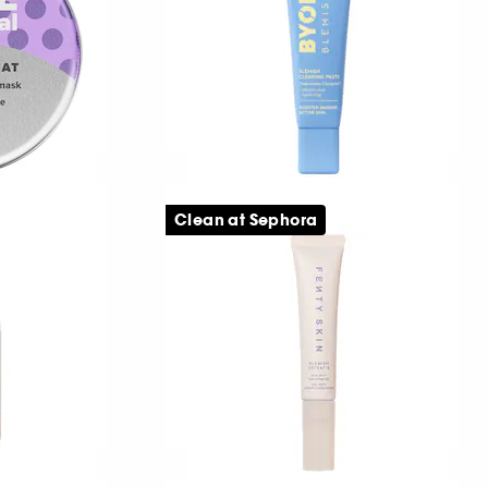
169,00 KR
CS
BYOMA
 Deep
Blemish Clearing Paste
Clean at Sephora
nsende
Anti-imperfektionspasta
11
109,00 KR