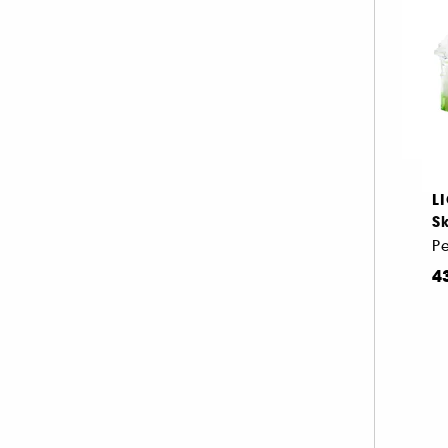
2
L
Sk
4