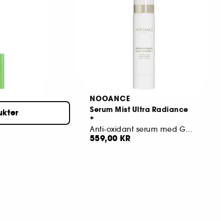
229,00 KR
NOOANCE
TCH
Serum Mist Ultra Radiance
ukter
+
Anti-oxidant serum med Glow & LED-booster
559,00 KR