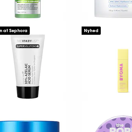
NUA
MEDICUBE
elaic Acid 10 Hyaluron
Zero Pore Pad 2.0
n at Sephora
Nyhed
edness Soothing Serum
Eksfolierende ansi
rum til følsom hud
55
72
79,00 KR
199,00 KR
HE INKEY LIST
BYOMA
dness Solution with 10%
Foaming Rice Dee
zelaic
Cleanser
ace Serum
Ansigtsrensende ge
91
5