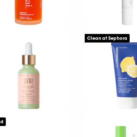
AI
SEASONLY
osehip Bioregenerate
SOS Spot
Clean at Sephora
iversal Rosehip Face Oil
139,00 KR
1072
169,00 KR
a:
IXI
OLEHENRIKSEN
low Tonic
Transform Lemon
ed
erum
Smoothing Scrub