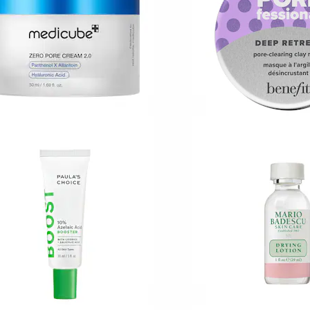
59,00 KR
145,00 KR
EDICUBE
BENEFIT COSMETI
ero Pore Cream 2.0
The POREfessional
Retreat – dybdere
Daglig fugtgivende pleje, der forfiner porerne
lermaske til porer
19,00 KR
1040
179,00 KR
Fra: