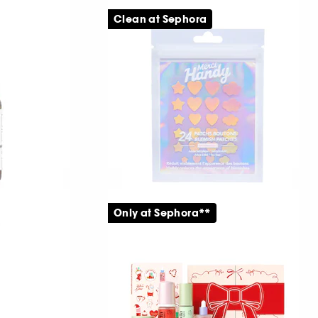
FENTY SKIN
Blemish Defeat’r BHA Spot-
Clean at Sephora
Targeting Gel
439
139,00 KR
MERCI HANDY
Patchs Boutons
Only at Sephora**
Behandl dine urenheder med stil
65,00 KR