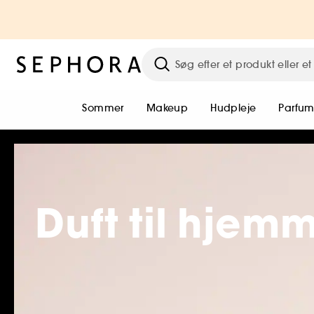
Sommer
Makeup
Hudpleje
Parfu
Duft til hjem