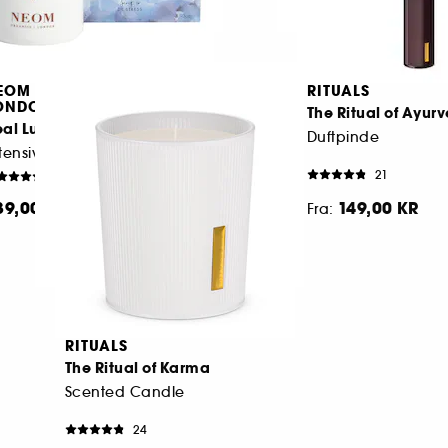
EOM ORGANICS
RITUALS
ONDON
The Ritual of Ayur
al Luxury
Duftpinde
tensiv Hudbehandlingslys
21
3
39,00 KR
149,00 KR
Fra:
RITUALS
The Ritual of Karma
Scented Candle
24