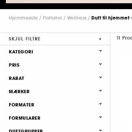
Duft til hjemmet
Hjemmeside
Parfume
Wellness
11 Pro
SKJUL FILTRE
KATEGORI
Parfume
PRIS
Wellness
RABAT
0 (11)
MÆRKER
FORMATER
Flaske (2)
FORMULARER
100BON (1)
Genopfyldelig flaske (2)
Æteriske olier (1)
DUFTGRUPPER
NEOM ORGANICS LONDON (1)