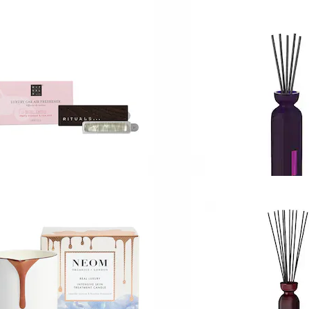
ITUALS
RITUALS
e Ritual of Yozakura
The Ritual of Sakur
ftspreder
Duftpinde
17
23
79,00 KR
279,00 KR
Fra:
ITUALS
RITUALS
e Ritual of Sakura
The Ritual of Yoza
ar Perfume
Miniduftspreder
36
24
69,00 KR
149,00 KR