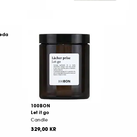
RITUALS
veda
Rituals Homme
Duftspreder til bilen
20
169,00 KR
100BON
Let it go
Candle
329,00 KR