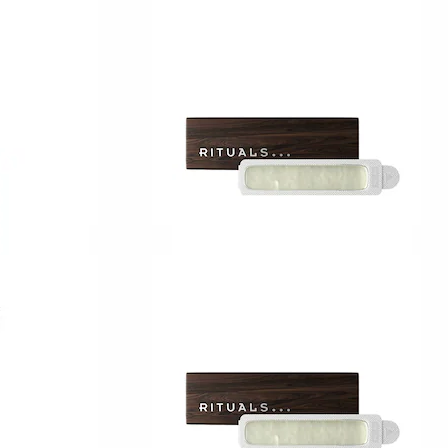
RITUALS
a
The Ritual of Karma
Duftpinde
149,00 KR
Fra:
RITUALS
kura
Rituals Homme
Duftspreder-refill til bilen
2
149,00 KR