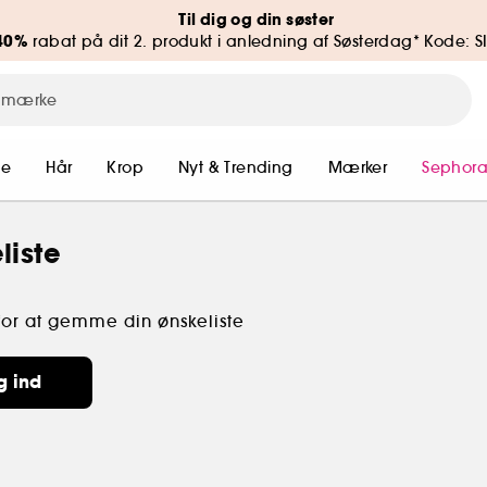
Til dig og din søster
40%
rabat på dit 2. produkt i anledning af Søsterdag* Kode: S
me
Hår
Krop
Nyt & Trending
Mærker
Sephora
liste
for at gemme din ønskeliste
g ind