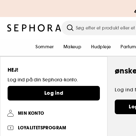
Sommer
Makeup
Hudpleje
Parfu
ønske
HEJ!
Log ind på din Sephora-konto.
Log ind 
Log ind
Lo
MIN KONTO
LOYALITETSPROGRAM