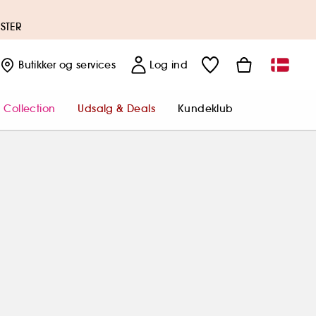
ISTER
Butikker
og services
Log ind
 Collection
Udsalg & Deals
Kundeklub