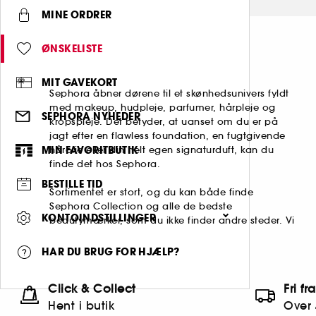
MINE ORDRER
ØNSKELISTE
MIT GAVEKORT
Sephora åbner dørene til et skønhedsunivers fyldt
med makeup, hudpleje, parfumer, hårpleje og
SEPHORA NYHEDER
kropspleje. Det betyder, at uanset om du er på
jagt efter en flawless foundation, en fugtgivende
MIN FAVORITBUTIK
hårolie eller din helt egen signaturduft, kan du
finde det hos Sephora.
BESTILLE TID
Sortimentet er stort, og du kan både finde
Sephora Collection og alle de bedste
KONTOINDSTILLINGER
beautymærker, som du ikke finder andre steder. Vi
HAR DU BRUG FOR HJÆLP?
Click & Collect
Fri fr
Hent i butik
Over 