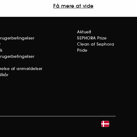
Få mere at vide
Aktuelt
brugerbetingelser
SEPHORA Prize
r
Clean at Sephora
ik
Pride
brugerbetingelser
ørelse af anmeldelser
lkår