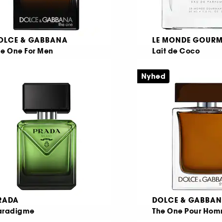
OLCE & GABBANA
LE MONDE GOUR
he One For Men
Lait de Coco
au De Parfum
Eau de Parfum
Nyhed
312
115
.109,00 KR
239,00 KR
RADA
DOLCE & GABBA
aradigme
The One Pour Ho