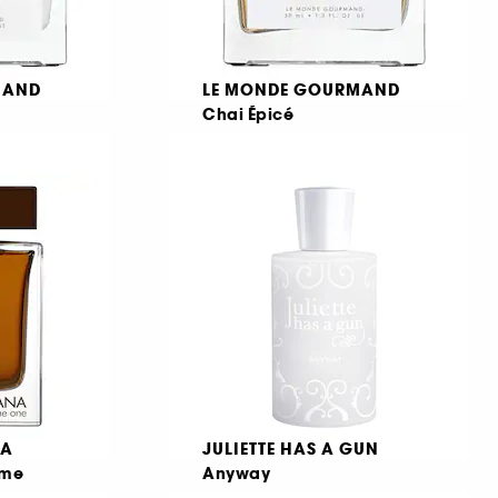
MAND
LE MONDE GOURMAND
Chai Épicé
Eau de Parfum
159
239,00 KR
NA
JULIETTE HAS A GUN
mme
Anyway