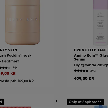
ENTY SKIN
DRUNK ELEPHANT
lush Puddin' mask
Amino Rain™ Glas
Serum
p treatment
Fugtgivende ansig
744
593
59,00 KR
409,00 KR
veste pris
169,00 KR
ud
Only at Sephora**