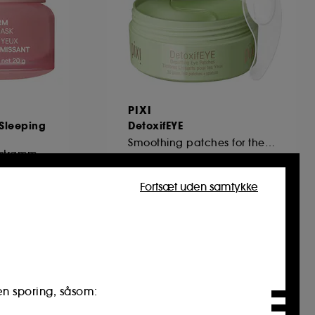
PIXI
 Sleeping
DetoxifEYE
Smoothing patches for the eyes
Fyldgivende og opstrammende natøjenmaske
34
Fortsæt uden samtykke
219,00 KR
en sporing, såsom: