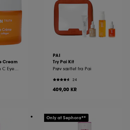
PAI
ye Cream
Try Pai Kit
Brightening Vitamin C Eye Cream
Prøv sættet fra Pai
24
409,00 KR
Only at Sephora**