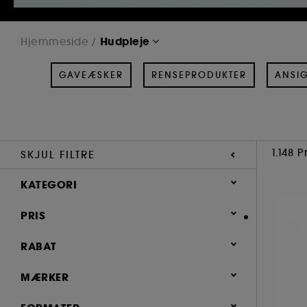
Hudpleje
Hjemmeside
GAVEÆSKER
RENSEPRODUKTER
ANSIG
1.148 
SKJUL FILTRE
KATEGORI
Hudpleje
PRIS
Gaveæsker (65)
RABAT
Renseprodukter (181)
0 (794)
MÆRKER
Ansigtspleje (576)
0.6 (1)
Masker (103)