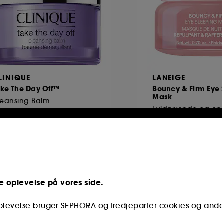
LINIQUE
LANEIGE
ake The Day Off™
Bouncy & Firm Eye
Mask
leansing Balm
4934
667
9,00 KR
269,00 KR
e oplevelse på vores side.
Only at Sephora**
oplevelse bruger SEPHORA og tredjeparter cookies og and