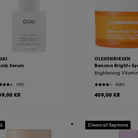
UAI
OLEHENRIKSEN
calp Serum
Banana Bright+ E
1927
4085
59,00 KR
409,00 KR
ud
Clean at Sephora