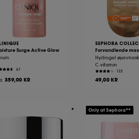
LINIQUE
SEPHORA COLLEC
isture Surge Active Glow
Forvandlende mas
erum
Hydrogel øjenmask
C-vitamin
67
122
359,00 KR
49,00 KR
a:
Only at Sephora**