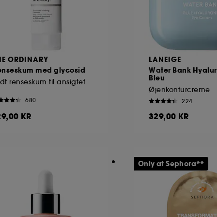
HE ORDINARY
LANEIGE
enseskum med glycosid
Water Bank Hyalur
Bleu
idt renseskum til ansigtet
Øjenkonturcreme
680
224
29,00 KR
329,00 KR
Only at Sephora**