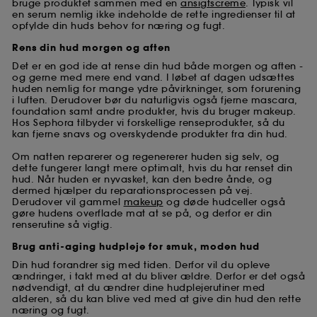
bruge produktet sammen med en
ansigtscreme
. Typisk vil
en serum nemlig ikke indeholde de rette ingredienser til at
opfylde din huds behov for næring og fugt.
Rens din hud morgen og aften
Det er en god ide at rense din hud både morgen og aften -
og gerne med mere end vand. I løbet af dagen udsættes
huden nemlig for mange ydre påvirkninger, som forurening
i luften. Derudover bør du naturligvis også fjerne mascara,
foundation samt andre produkter, hvis du bruger makeup.
Hos Sephora tilbyder vi forskellige renseprodukter, så du
kan fjerne snavs og overskydende produkter fra din hud.
Om natten reparerer og regenererer huden sig selv, og
dette fungerer langt mere optimalt, hvis du har renset din
hud. Når huden er nyvasket, kan den bedre ånde, og
dermed hjælper du reparationsprocessen på vej.
Derudover vil gammel
makeup
og døde hudceller også
gøre hudens overflade mat at se på, og derfor er din
renserutine så vigtig.
Brug anti-aging hudpleje for smuk, moden hud
Din hud forandrer sig med tiden. Derfor vil du opleve
ændringer, i takt med at du bliver ældre. Derfor er det også
nødvendigt, at du ændrer dine hudplejerutiner med
alderen, så du kan blive ved med at give din hud den rette
næring og fugt.