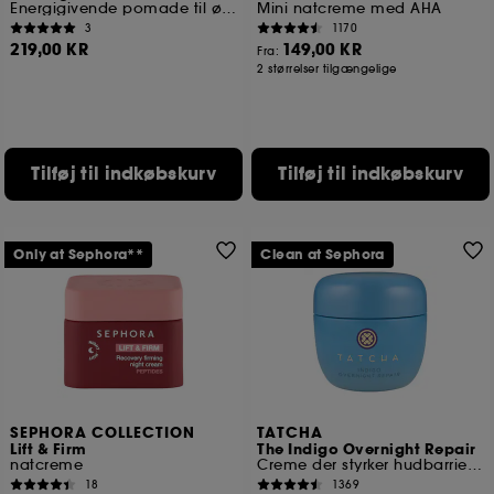
Energigivende pomade til øjenkonturen
Mini natcreme med AHA
3
1170
219,00 KR
149,00 KR
Fra:
2 størrelser tilgængelige
Tilføj til indkøbskurv
Tilføj til indkøbskurv
Only at Sephora**
Clean at Sephora
SEPHORA COLLECTION
TATCHA
Lift & Firm
The Indigo Overnight Repair
natcreme
Creme der styrker hudbarrieren
18
1369