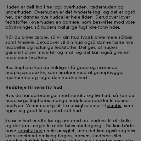
Huden er delt ind i tre lag: overhuden, læderhuden og
underhuden. Overhuden er det tyndeste lag, og det er også
her, der dannes nye hudceller hele tiden. Derudover laver
fedtstoffer i overhuden en barriere, som beskytter mod ydre
påvirkninger, så hudens naturlige fugt ikke forsvinder.
Når du bliver ældre, så vil din hud typisk blive mere sårbar
samt tyndere. Derudover vil din hud også danne færre nye
hudceller og naturlige fedtstoffer. Det gør, at huden
generelt bliver mere tør og mat, og det kan også give en
mere uens hudtone.
Hos Sephora kan du heldigvis få gode og nærende
hudplejeprodukter, som hjælper med at genopbygge,
opstramme og fugte den modne hud.
Hudpleje til sensitiv hud
Hvis du har udfordringer med sensitiv og tør hud, så kan du
undersøge Sephoras mange hudplejeprodukter til denne
hudtype. Vi har nemlig alt fra ansigtscremer til
scrubs
, som
egner sig godt til dig med sart hud.
Sensitiv hud er ofte tør og rød med en tendens til at skalle,
og det kan i nogle tilfælde føles ubehageligt. Du kan både
have
sensitiv hud
i hele ansigtet, men det kan også sagtens
være centreret omkring hagen, næsen, kinderne eller
panden. Faktisk kan du have fedtet hud i panden samtidig