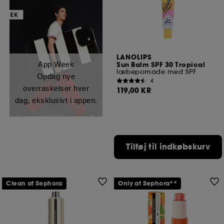
LANOLIPS
App Week
Sun Balm SPF 30 Tropical
læbepomade med SPF
Opdag nye
4
overraskelser hver
119,00 KR
dag, eksklusivt i appen.
Tilføj til indkøbskurv
Clean at Sephora
Only at Sephora**