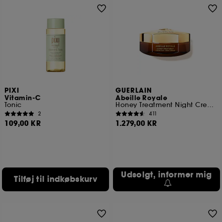
PIXI
GUERLAIN
Vitamin-C
Abeille Royale
Tonic
Honey Treatment Night Cream
2
411
109,00 KR
1.279,00 KR
Udsolgt, informer mig
Tilføj til indkøbskurv