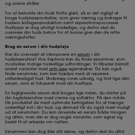
og solens stråler.
For at beholde din huds flotte glød, så er det vigtigt at
bruge hudplejeprodukter, som giver næring og bidrager til
hudens kollagenproduktion samt reparationsprocesser.
Hudtyper er dog utroligt forskellige, og derfor skal du
overveje din huds behov for at kunne give den de rette
næringsstoffer.
Brug en serum i din hudpleje
Har du overvejet at inkorporere en
serum
i din
hudplejerutine? Hos Sephora kan du finde serummer, som
modvirker mange forskellige udfordringer. Vi tilbyder blandt
andet varianter med
anti-age
-egenskaber. Du kan også
finde serummer, som kan hjælpe med at reparere
solbeskadiget hud. Undersøg vores udvalg, og find lige dén
serum, som er fokuseret mod din hudtype.
En fugtgivende serum skal bruges lige inden, du starter på
din fugtplejerutine med creme og solfaktor. På den måde
får produktet de mest optimale betingelser for at trænge
ordentligt ind i din hud, og dermed får du også mest muligt
ud af serummen. Du kan anvende en serum både morgen
og aften, men der er dog nogle varianter, som egner sig
bedst til at arbejde om natten.
Serummen kan dog ikke stå alene, og derfor skal du altid