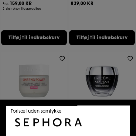
159,00 KR
839,00 KR
Fra:
2 størrelser tilgængelige
Tilføj til indkøbskurv
Tilføj til indkøbskurv
ERBORIAN
LANCÔME
Fortsæt uden samtykke
Ginseng Power –
Advanced Génifique Night
Udglattende creme – fine
Repairing Night Cream
linjer og rynker
476
6
749,00 KR
179,00 KR
Fra: