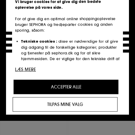
Vi bruger cookies for at give dig den bedste
2 størrelser tilgængelige
oplevelse på vores side.
For at give dig en optimal online shoppingoplevelse
bruger SEPHORA og tredjeparter cookies og anden
Tilføj til indkøbskurv
Tilføj til indkøbskurv
sporing, såsom:
Tekniske cookies :
disse er nødvendige for at give
dig adgang til de forskellige kategorier, produkter
Only at Sephora**
Clean at Sephora
og tjenester på sephora.dk og for at sikre
hjemmesiden. De er vigtige for den tekniske drift af
hjemmesiden og kan ikke deaktiveres.
LÆS MERE
Personaliseringscookies :
tillader os at give dig en
forbedret og personlig oplevelse ved at anbefale
ACCEPTER ALLE
produkter, tjenester og indhold, der bedst passer til
dine præferencer, og at give dig kampagnetilbud,
GLOW RECIPE
FENTY SKIN
der er skræddersyet til din profil.
Guava Vitamin C
Dew N Plump
TILPAS MINE VALG
Serum mod mørke pletter
Intense Hydration Slushie Overnight Face Mask
Cookies til sociale medier og reklamer :
disse
1371
388
cookies bruges til at vise dig indhold, der kan
349,00 KR
320,00 KR
være af interesse for dig, gennem personlige
reklamer, herunder på tredjepartswebsteder og
sociale medieplatforme, baseret på de sider, du