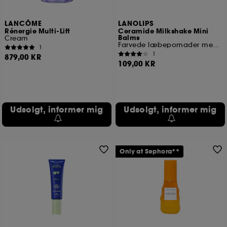
LANCÔME
LANOLIPS
Rénergie Multi-Lift
Ceramide Milkshake Mini
Balms
Cream
Farvede læbepomader med gourmand-duft
1
1
879,00 KR
109,00 KR
Udsolgt, informer mig
Udsolgt, informer mig
Only at Sephora**