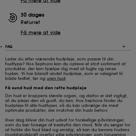
Få mere at vide
30 dages
Returret
Få mere at vide
FAQ
Leder du efter nærende hudpleje, som passer til din
hudtype? Hos Sephora kan du opleve et stort sortiment af
produkter, der kan hjælpe dig med at fugte og rense
huden. Vi har blandt andet hudpleje, som er velegnet til
både fedtet, tør og
uren hud
.
Få sund hud med den rette hudpleje
Din hud er kroppens største organ, og derfor er det vigtigt,
at du plejer den så godt, du kan. Hos Sephora finder du
hudpleje til alle hudtyper, så du kan udvælge de mest
optimale produkter, der matcher din huds behov.
Hver dag bliver din hud udsat for forskellige påvirkninger,
som du bør forsøge at beskytte den mod. Når du sørger for
at holde din hud blød og smidig, så kan du bevare hudens
modstandskraft overfor ydre påvirkninger, som forurening