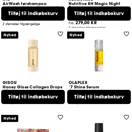
AirWash tørshampoo
Nutritive 8H Magic Night
Serum
reducerer talg + fjerner lugt
Hår serum
Tilføj til indkøbskurv
Tilføj til indkøbskurv
1480
152
209,00 KR
Fra:
279,00 KR
Fra:
2 størrelser tilgængelige
2 størrelser tilgængelige
Nyhed
Nyhed
GISOU
OLAPLEX
Honey Gloss Collagen Drops
°7 Shine Serum
Hårolie
Glansgivende olie-serum-mist til håret
Tilføj til indkøbskurv
Tilføj til indkøbskurv
218
470
209,00 KR
289,00 KR
Nyhed