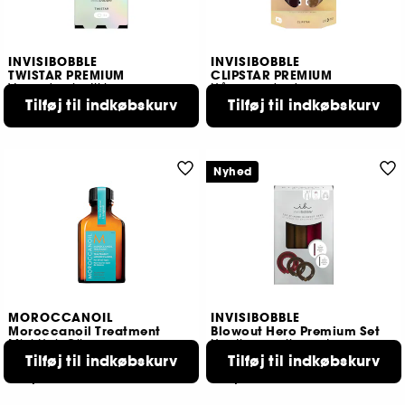
INVISIBOBBLE
INVISIBOBBLE
TWISTAR PREMIUM
CLIPSTAR PREMIUM
Vævede elastikker
Hårspænde-duo
79,00 KR
Tilføj til indkøbskurv
129,00 KR
Tilføj til indkøbskurv
4 størrelser tilgængelige
4 størrelser tilgængelige
Nyhed
MOROCCANOIL
INVISIBOBBLE
Moroccanoil Treatment
Blowout Hero Premium Set
Mini Hair Oil
Heatless curling set
Tilføj til indkøbskurv
Tilføj til indkøbskurv
4226
1
139,00 KR
129,00 KR