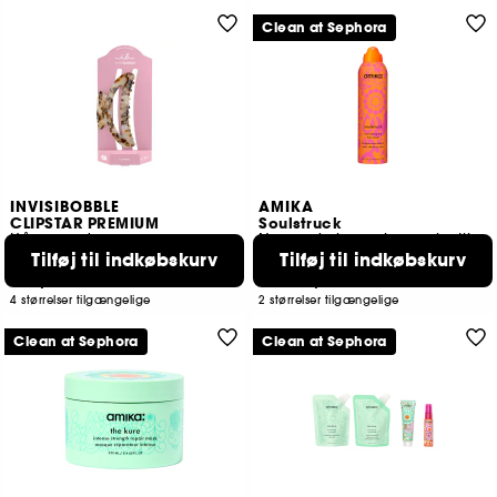
Clean at Sephora
INVISIBOBBLE
AMIKA
CLIPSTAR PREMIUM
Soulstruck
Hårspænde
Nærende leave-in-maske til tørt hår
Tilføj til indkøbskurv
Tilføj til indkøbskurv
2
15
109,00 KR
145,00 KR
Fra:
4 størrelser tilgængelige
2 størrelser tilgængelige
Clean at Sephora
Clean at Sephora