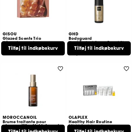
GISOU
GHD
Glazed Scents Trio
Bodyguard
Hårparfumesæt
Heat Protect Spray Travel Size
419,00 KR
Tilføj til indkøbskurv
Tilføj til indkøbskurv
17
129,00 KR
MOROCCANOIL
OLAPLEX
Brume traitante pour
Healthy Hair Routine
cheveux Ultra Light, format
Mini hårplejesæt
voyage
Tilføj til indkøbskurv
Tilføj til indkøbskurv
8