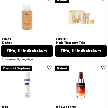
Nyhed
OUAI
GISOU
Detox
Hair Therapy Trio
Shampoo
Hårbehandlingstrio
Tilføj til indkøbskurv
Tilføj til indkøbskurv
5106
6
139,00 KR
279,00 KR
Fra:
2 størrelser tilgængelige
Clean at Sephora
Nyhed
K18
KÉRASTASE