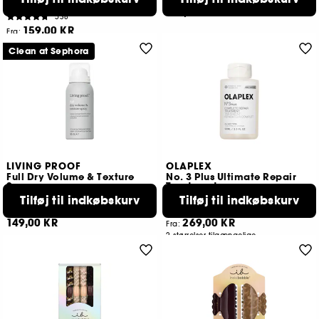
Alle hårtyper
219,00 KR
538
159,00 KR
Fra:
2 størrelser tilgængelige
Clean at Sephora
LIVING PROOF
OLAPLEX
Full Dry Volume & Texture
No. 3 Plus Ultimate Repair
Spray
Treatment
Styling and finish spray travel size
Reparerende behandling til skadet hår
Tilføj til indkøbskurv
Tilføj til indkøbskurv
16
447
149,00 KR
269,00 KR
Fra:
2 størrelser tilgængelige