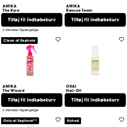
AMIKA
AMIKA
The Kure
Rescue Team
Intenst plejende maske
Æske med plejende vareprøver
Tilføj til indkøbskurv
Tilføj til indkøbskurv
492
114
299,00 KR
239,00 KR
2 størrelser tilgængelige
Clean at Sephora
AMIKA
OUAI
The Wizard
Hair Oil
Primer uden silikone, der gør håret nemt at redde ud
Mini
Tilføj til indkøbskurv
Tilføj til indkøbskurv
646
428
119,00 KR
159,00 KR
Fra:
2 størrelser tilgængelige
Only at Sephora**
Nyhed