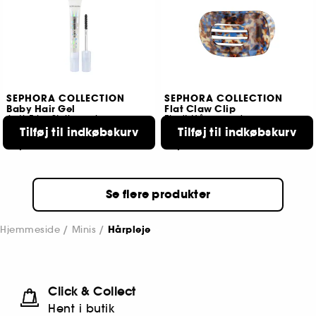
SEPHORA COLLECTION
SEPHORA COLLECTION
Baby Hair Gel
Flat Claw Clip
Anti-Frizz Stylinggel
Fladt Hårspænde
Tilføj til indkøbskurv
Tilføj til indkøbskurv
12
10
89,00 KR
89,00 KR
Se flere produkter
Hjemmeside
Minis
Hårpleje
Click & Collect
Hent i butik