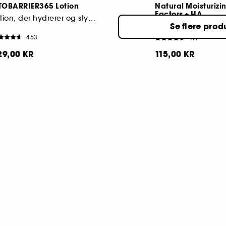
TOBARRIER365 Lotion
Natural Moisturizi
Factors + HA
Lotion, der hydrerer og styrker hudens barriere
Se flere prod
Moisturizer
453
171
29,00 KR
115,00 KR