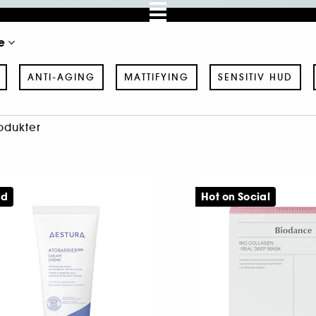
e
ANTI-AGING
MATTIFYING
SENSITIV HUD
odukter
ed
Hot on Social