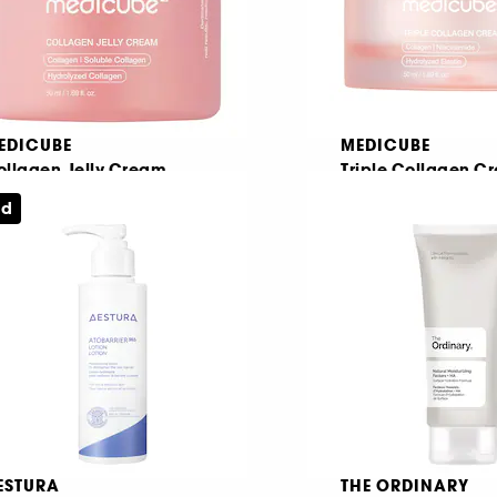
EDICUBE
MEDICUBE
ollagen Jelly Cream
Triple Collagen C
ti
ed
ging ansigtscreme
5
10
39,00 KR
229,00 KR
ESTURA
THE ORDINARY