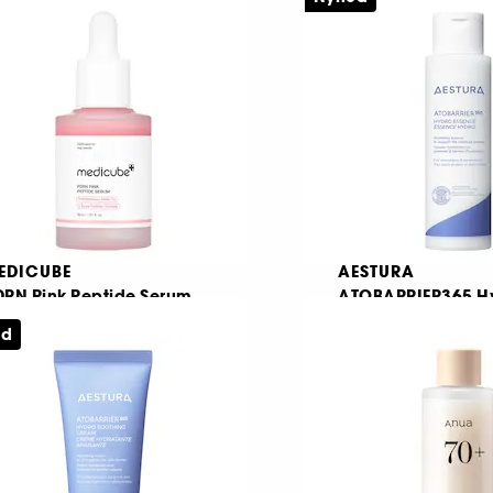
Bio-Collagen Radiance ansigtsmaske
Let fugtgivende c
196
21
69,00 KR
199,00 KR
EDICUBE
AESTURA
DRN Pink Peptide Serum
ATOBARRIER365 H
Essence
Anti-aging serum for strålende hud
ed
29
259
69,00 KR
239,00 KR