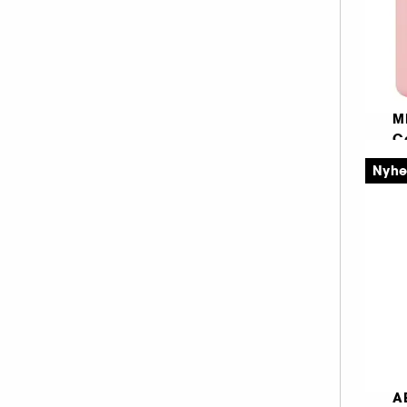
M
C
An
Nyh
a
1
A