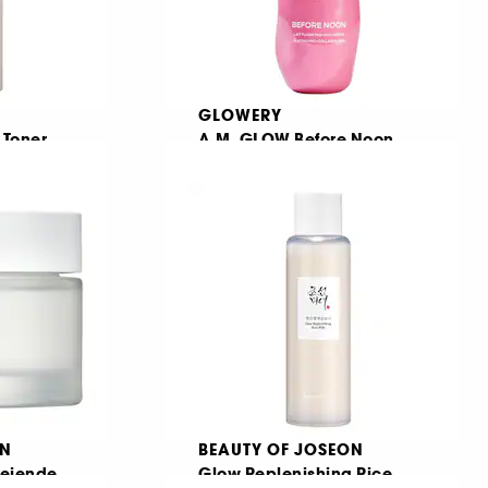
GLOWERY
 Toner
A.M. GLOW Before Noon
d risvand
Flydende mælk med ceramider, der booster gløden
34
289,00 KR
ON
BEAUTY OF JOSEON
lejende
Glow Replenishing Rice