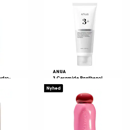
reme
Fugtighedsmist, der beskytter hudbarrieren
444
169,00 KR
ANUA
ydro-
3 Ceramide Panthenol
Moisture Barrier Cream
Nyhed
Fugtgivende essens til hydrering af hudbarrieren
Plejende creme med 3 ceramider
21
159,00 KR