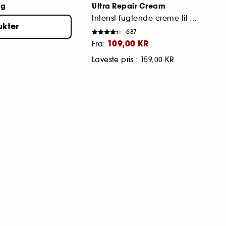
ng
Ultra Repair Cream
Intenst fugtende creme til ansigt og krop
ukter
687
109,00 KR
Fra:
Laveste pris :
159,00 KR