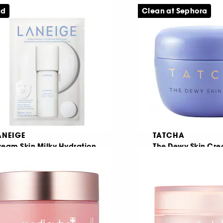
apsule 100 Serum
creme med anti-a
fordele
ed
Clean at Sephora
Fugtgivende serum med hyaluronsyre
119
112
89,00 KR
199,00 KR
ANEIGE
TATCHA
ream Skin Milky Hydration
The Dewy Skin Cr
heet Mask
Fugtgivende og beroligende sheet-maske
423
1
9,00 KR
209,00 KR