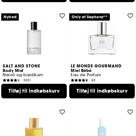
Nyhed
Only at Sephora**
SALT AND STONE
LE MONDE GOURMAND
Body Mist
Miel Bébé
Neroli og basilikum
Eau de Parfum
3031
69
339,00 KR
239,00 KR
Tilføj til indkøbskurv
Tilføj til indkøbskurv