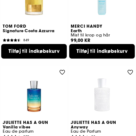
TOM FORD
MERCI HANDY
Signature Costa Azzurra
Earth
Mist til krop og hår
99,00 KR
849
1.099,00 KR
Fra:
Tilføj til indkøbskurv
Tilføj til indkøbskurv
2 størrelser tilgængelige
JULIETTE HAS A GUN
JULIETTE HAS A GUN
Vanilla vibes
Anyway
Eau de parfum
Eau de Parfum