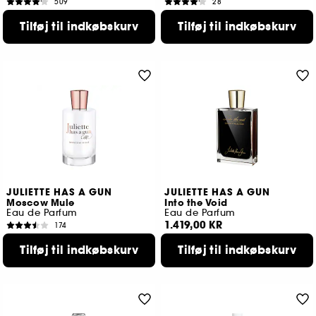
509
28
799,00 KR
559,00 KR
Fra:
Tilføj til indkøbskurv
Tilføj til indkøbskurv
2 størrelser tilgængelige
2 størrelser tilgængelige
JULIETTE HAS A GUN
JULIETTE HAS A GUN
Moscow Mule
Into the Void
Eau de Parfum
Eau de Parfum
1.419,00 KR
174
559,00 KR
Tilføj til indkøbskurv
Tilføj til indkøbskurv
2 størrelser tilgængelige