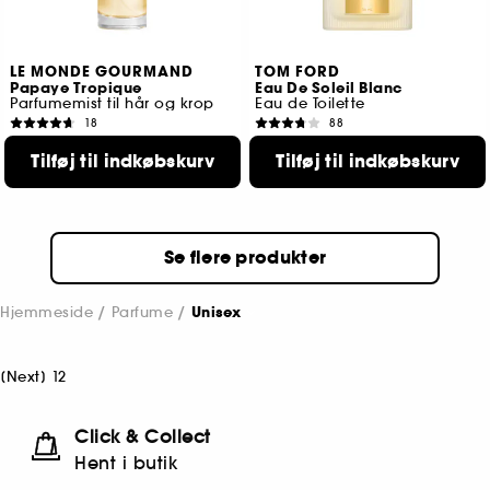
LE MONDE GOURMAND
TOM FORD
Papaye Tropique
Eau De Soleil Blanc
Parfumemist til hår og krop
Eau de Toilette
18
88
289,00 KR
599,00 KR
Fra:
Tilføj til indkøbskurv
Tilføj til indkøbskurv
4 størrelser tilgængelige
Se flere produkter
Hjemmeside
Parfume
Unisex
[
Next
]
1
2
Click & Collect
Hent i butik