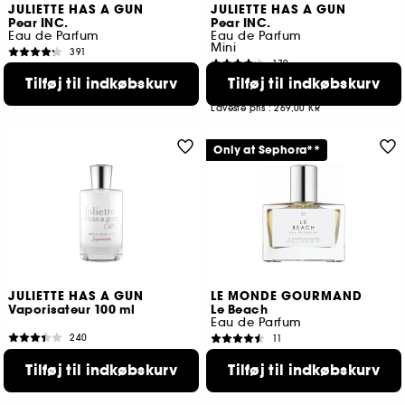
JULIETTE HAS A GUN
JULIETTE HAS A GUN
Pear INC.
Pear INC.
Eau de Parfum
Eau de Parfum
Mini
391
179
799,00 KR
Fra:
199,00 KR
Tilføj til indkøbskurv
Tilføj til indkøbskurv
2 størrelser tilgængelige
Laveste pris : 269,00 KR
Only at Sephora**
JULIETTE HAS A GUN
LE MONDE GOURMAND
Vaporisateur 100 ml
Le Beach
Eau de Parfum
240
11
1.149,00 KR
239,00 KR
Tilføj til indkøbskurv
Tilføj til indkøbskurv