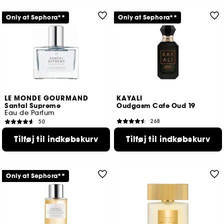
Only at Sephora**
Only at Sephora**
LE MONDE GOURMAND
KAYALI
Santal Supreme
Oudgasm Cafe Oud 19
Eau de Parfum
268
50
319,00 KR
239,00 KR
Fra:
Tilføj til indkøbskurv
Tilføj til indkøbskurv
2 størrelser tilgængelige
Only at Sephora**