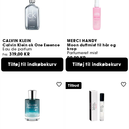
CALVIN KLEIN
MERCI HANDY
Calvin Klein ck One Essence
Moon duftmist til hår og
krop
Eau de parfum
Parfumeret mist
319,00 KR
Fra:
99,00 KR
2 størrelser tilgængelige
Tilføj til indkøbskurv
Tilføj til indkøbskurv
Tilbud