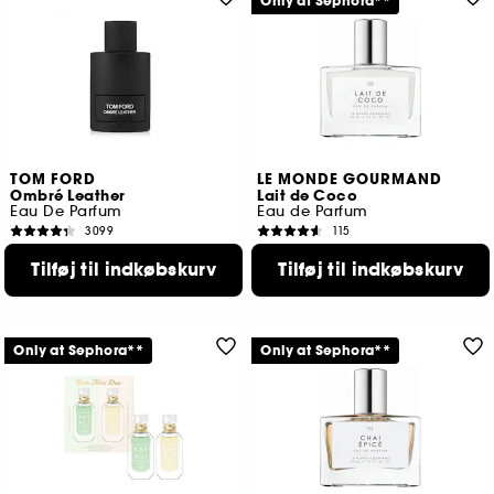
Only at Sephora**
TOM FORD
LE MONDE GOURMAND
Ombré Leather
Lait de Coco
Eau De Parfum
Eau de Parfum
3099
115
1.099,00 KR
239,00 KR
Fra:
Tilføj til indkøbskurv
Tilføj til indkøbskurv
2 størrelser tilgængelige
Only at Sephora**
Only at Sephora**