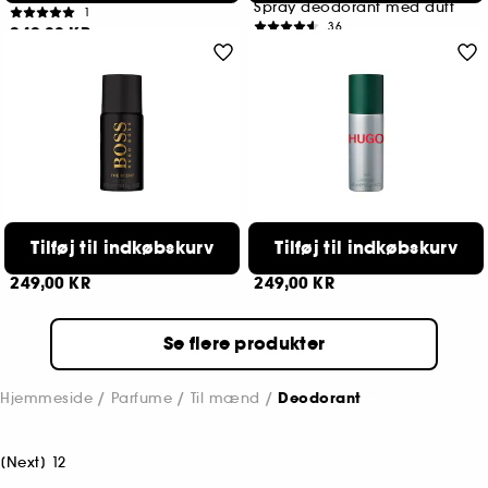
Spray deodorant med duft
1
36
249,00 KR
339,00 KR
HUGO BOSS
HUGO BOSS
Tilføj til indkøbskurv
Tilføj til indkøbskurv
Boss The Scent
Hugo Man
Déodorant
Deodorant
249,00 KR
249,00 KR
Se flere produkter
Hjemmeside
Parfume
Til mænd
Deodorant
[
Next
]
1
2