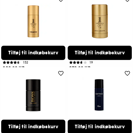
PACO RABANNE
PACO RABANNE
Tilføj til indkøbskurv
Tilføj til indkøbskurv
1 Million
One Million
Deodorant
Deodorant Stick
152
19
329,00 KR
279,00 KR
HUGO BOSS
DIOR
Tilføj til indkøbskurv
Tilføj til indkøbskurv
Boss The Scent
Sauvage
Deodorant Stick
Spray deodorant til mænd