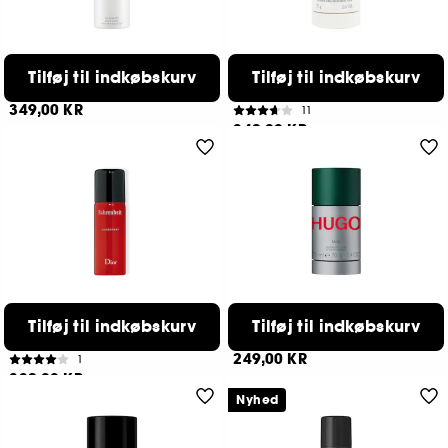
ARMANI
ARMANI
Tilføj til indkøbskurv
Tilføj til indkøbskurv
Acqua Di Gió
Acqua Di Gió
Pour Homme Deodorant
Deodorant Stick
349,00 KR
11
349,00 KR
DIOR
HUGO BOSS
Tilføj til indkøbskurv
Tilføj til indkøbskurv
Fahrenheit
Hugo Man
Metal spray deodorant
Deodorant stick
249,00 KR
1
339,00 KR
Nyhed