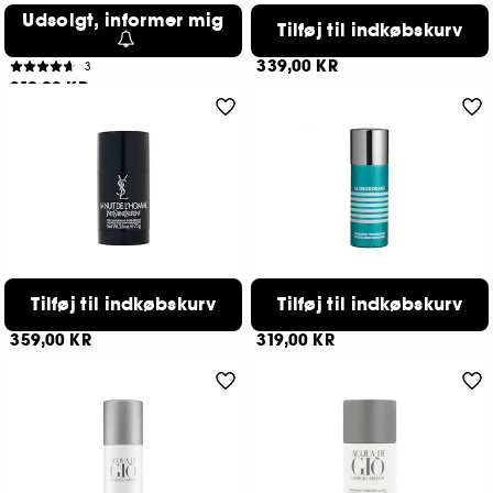
DIOR
DIOR
Udsolgt, informer mig
Tilføj til indkøbskurv
Eau Sauvage
Eau Sauvage
Deodorant stick for mænd -Deodorant med duft, 75 g
Deodorant spray til mænd
339,00 KR
3
319,00 KR
YVES SAINT LAURENT
JEAN PAUL GAULTIER
Tilføj til indkøbskurv
Tilføj til indkøbskurv
La Nuit de L'Homme
Le Male
Deostick
Deodorant spray
359,00 KR
319,00 KR