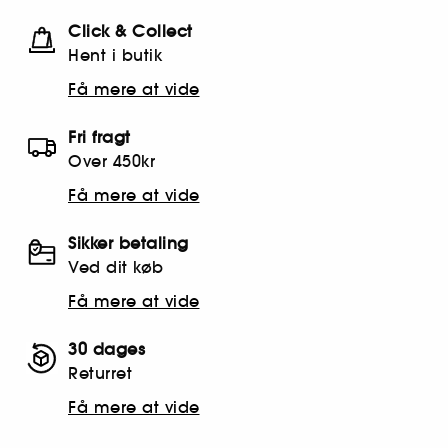
Click & Collect
Hent i butik
Få mere at vide
Fri fragt
Over 450kr
Få mere at vide
Sikker betaling
Ved dit køb
Få mere at vide
30 dages
Returret
Få mere at vide