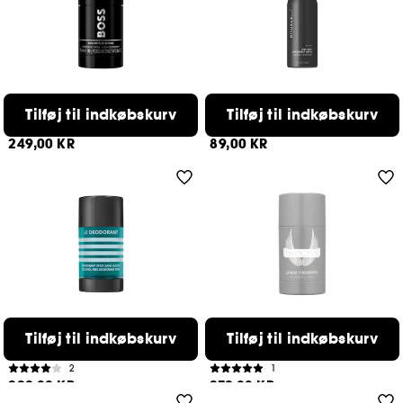
HUGO BOSS
RITUALS
Tilføj til indkøbskurv
Tilføj til indkøbskurv
Bottled Beyond
Rituals Homme
Deo Stick
Antiperspirant-spray
249,00 KR
89,00 KR
JEAN PAUL GAULTIER
PACO RABANNE
Tilføj til indkøbskurv
Tilføj til indkøbskurv
Le Male
Invictus
Alcohol-free deodorant stick
Deodorant stick
2
1
299,00 KR
279,00 KR