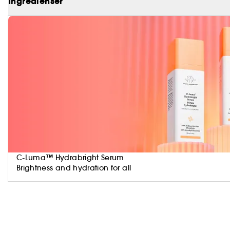
Ingredienser
PLEASE MOISTURIZE RESPONSIBLY.
Fordele
- Forbedrer hudens tekstur
- Reducerer synlige aldringstegn
- Giver fyldigere og mere strålende hud
C-Luma™ Hydrabright Serum
Brightness and hydration for all