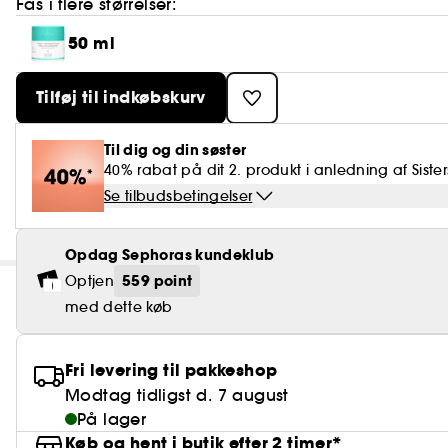
Fås i flere størrelser:
50 ml
Tilføj til indkøbskurv
Til dig og din søster
40% rabat på dit 2. produkt i anledning af Sister
Se tilbudsbetingelser
Opdag Sephoras kundeklub
559 point
Optjen
med dette køb
Fri levering til pakkeshop
Modtag tidligst d. 7 august
På lager
Køb og hent i butik efter 2 timer*