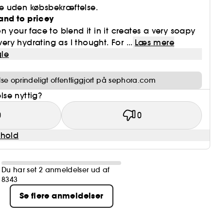
e uden købsbekræftelse.
nd to pricey
n your face to blend it in it creates a very soapy
very hydrating as I thought. For ...
Læs mere
le
e oprindeligt offentliggjort på sephora.com
se nyttig?
0
0
dhold
Du har set 2 anmeldelser ud af
8343
Se flere anmeldelser