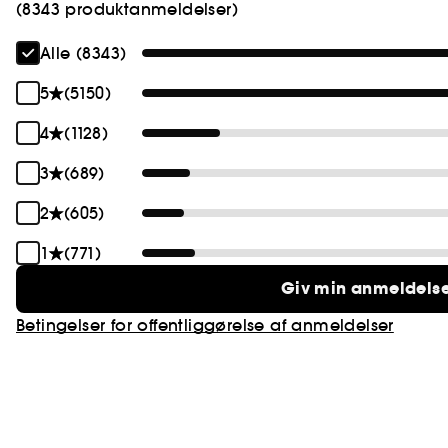
(8343 produktanmeldelser)
Alle (8343)
5
(5150)
4
(1128)
3
(689)
2
(605)
1
(771)
Giv min anmeldels
Betingelser for offentliggørelse af anmeldelser