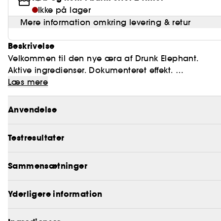
Ikke på lager
Mere information omkring levering & retur
Beskrivelse
Velkommen til den nye æra af Drunk Elephant.
Aktive ingredienser. Dokumenteret effekt.
Læs mere
PLEASE ENJOY RESPONSIBLY.
Anvendelse
Mød Protini™ Polypeptide Cream, Drunk Elephants d
til fastere, næret og strålende hud.
Testresultater
Denne luksuriøse, lette creme indeholder en kraftful
- 9 signalpeptider, der binder fugt og reducerer syn
Sammensætninger
- Dværgnøkkerose‑ekstrakt, der hjælper med at bes
Yderligere information
Ved regelmæssig brug bliver huden mere jævn, smidi