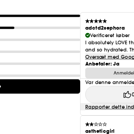
adctd2sephora
Verificeret køber
I absolutely LOVE th
and so hydrated. Th
Oversæt med Goog
Anbefaler: Ja
Anmeldels
Var denne anmeldel
e
Rapporter dette in
astheticgirl