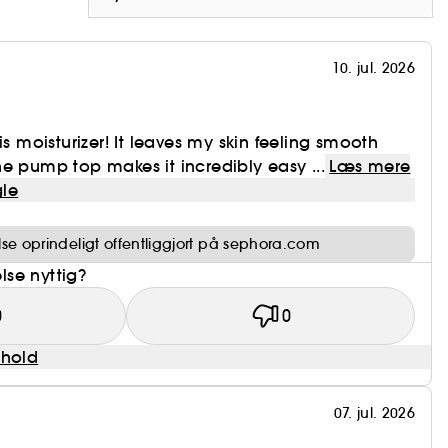
10. jul. 2026
is moisturizer! It leaves my skin feeling smooth
e pump top makes it incredibly easy ...
Læs mere
le
e oprindeligt offentliggjort på sephora.com
se nyttig?
0
0
dhold
07. jul. 2026