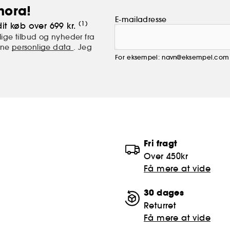
hora!
E-mailadresse
(1)
it køb over 699 kr.
ige tilbud og nyheder fra
mine
personlige data
. Jeg
For eksempel: navn@eksempel.com
Fri fragt
Over 450kr
Få mere at vide
30 dages
Returret
Få mere at vide