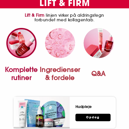
LIFT & FIRM
Lift & Firm
linjen virker på aldringstegn
forbundet med kollagentab.
Komplette
Ingredienser
Q&A
rutiner
& fordele
Hudpleje
Opdag