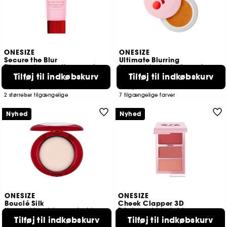
ONESIZE
ONESIZE
Secure the Blur
Ultimate Blurring
Fikserende og udjævnende base
Løs pudder i rejseformat
Tilføj til indkøbskurv
Tilføj til indkøbskurv
554
1070
165,00 KR
165,00 KR
Fra:
2 størrelser tilgængelige
7 tilgængelige farver
Nyhed
Nyhed
ONESIZE
ONESIZE
Bouclé Silk
Cheek Clapper 3D
Kompaktpudder med airbrush-effekt
Tekstureret blush-trio
359,00 KR
Tilføj til indkøbskurv
349,00 KR
Tilføj til indkøbskurv