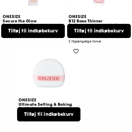
ONESIZE
ONESIZE
Secure the Glow
B12 Base Thinner
Fugtgivende, fikserende base
Perlemorsserum med vitaminer
Tilføj til indkøbskurv
Tilføj til indkøbskurv
337
269
289,00 KR
289,00 KR
2 tilgængelige farver
ONESIZE
Ultimate Setting & Baking
Pudderkvast til fiksering og baking
Tilføj til indkøbskurv
56
119,00 KR