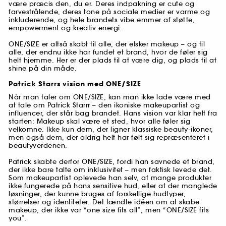
være præcis den, du er. Deres indpakning er cute og
farvestrålende, deres tone på sociale medier er varme og
inkluderende, og hele brandets vibe emmer af støtte,
empowerment og kreativ energi.
ONE/SIZE er altså skabt til alle, der elsker makeup – og til
alle, der endnu ikke har fundet et brand, hvor de føler sig
helt hjemme. Her er der plads til at være dig, og plads til at
shine på din måde.
Patrick Starrs vision med ONE/SIZE
Når man taler om ONE/SIZE, kan man ikke lade være med
at tale om Patrick Starrr – den ikoniske makeupartist og
influencer, der står bag brandet. Hans vision var klar helt fra
starten: Makeup skal være et sted, hvor alle føler sig
velkomne. Ikke kun dem, der ligner klassiske beauty-ikoner,
men også dem, der aldrig helt har følt sig repræsenteret i
beautyverdenen.
Patrick skabte derfor ONE/SIZE, fordi han savnede et brand,
der ikke bare talte om inklusivitet – men faktisk levede det.
Som makeupartist oplevede han selv, at mange produkter
ikke fungerede på hans sensitive hud, eller at der manglede
løsninger, der kunne bruges af forskellige hudtyper,
størrelser og identiteter. Det tændte idéen om at skabe
makeup, der ikke var “one size fits all”, men “ONE/SIZE fits
you”.