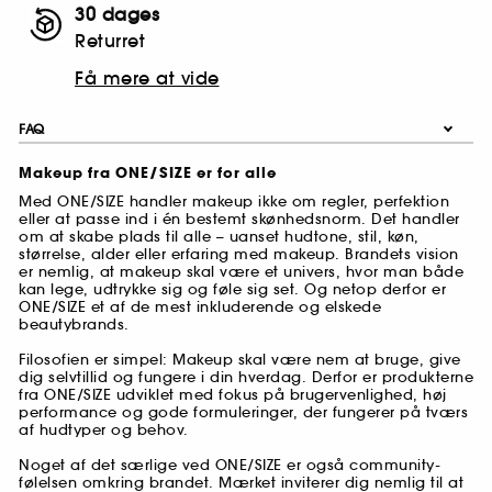
30 dages
Returret
Få mere at vide
FAQ
Makeup fra ONE/SIZE er for alle
Med ONE/SIZE handler makeup ikke om regler, perfektion
eller at passe ind i én bestemt skønhedsnorm. Det handler
om at skabe plads til alle – uanset hudtone, stil, køn,
størrelse, alder eller erfaring med makeup. Brandets vision
er nemlig, at makeup skal være et univers, hvor man både
kan lege, udtrykke sig og føle sig set. Og netop derfor er
ONE/SIZE et af de mest inkluderende og elskede
beautybrands.
Filosofien er simpel: Makeup skal være nem at bruge, give
dig selvtillid og fungere i din hverdag. Derfor er produkterne
fra ONE/SIZE udviklet med fokus på brugervenlighed, høj
performance og gode formuleringer, der fungerer på tværs
af hudtyper og behov.
Noget af det særlige ved ONE/SIZE er også community-
følelsen omkring brandet. Mærket inviterer dig nemlig til at