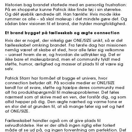
Historien bag brandet startede med en personlig frustration:
På en shoppetur kunne Patrick ikke finde tøj i sin størrelse.
Og dét øjeblik ændrede alt. Han tænkte: Hvis mode ikke
rummer os alle – så skal makeup i det mindste gøre det. Og
sådan blev visionen til et brand, der hylder mangfoldighed.
Et brand bygget på fællesskab og ægte connection
Hvis der er noget, der virkelig gør ONE/SIZE unikt, så er det
fællesskabet omkring brandet. Fra første dag har missionen
nemlig været at skabe et sted, hvor alle føler sig velkomne
– uanset hvem de er, og hvordan de udtrykker sig. Det er
ikke bare et makeupbrand, men et community fyldt med
støtte, humor, ærlighed og masser af plads til at være sig
selv.
Patrick Starrr har formået at bygge et univers, hvor
connection betyder alt. På sociale medier er ONE/SIZE
kendt for at svare, støtte og hjælpe deres community med
alt fra produktspørgsmål til makeupproblemer. Det føles
nærmest som at skrive med en ven, der forstår dig, og som
altid hepper på dig. Den ægte nærhed og varme tone er
en stor del af grunden til, at så mange føler sig set og hørt
af ONE/SIZE.
Fællesskabet handler også om at give plads til
selvudfoldelse. Her er der altså ingen rigtig eller forkert
måde at se ud på, og ingen forventning om perfektion. Det