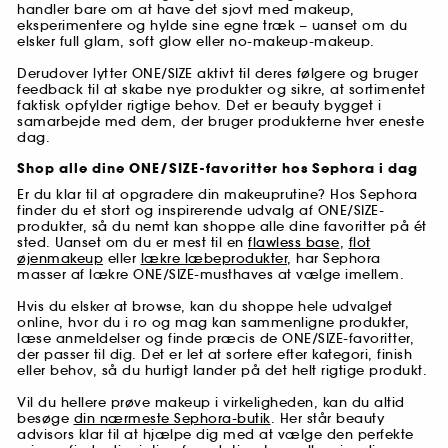
handler bare om at have det sjovt med makeup,
eksperimentere og hylde sine egne træk – uanset om du
elsker full glam, soft glow eller no-makeup-makeup.
Derudover lytter ONE/SIZE aktivt til deres følgere og bruger
feedback til at skabe nye produkter og sikre, at sortimentet
faktisk opfylder rigtige behov. Det er beauty bygget i
samarbejde med dem, der bruger produkterne hver eneste
dag.
Shop alle dine ONE/SIZE-favoritter hos Sephora i dag
Er du klar til at opgradere din makeuprutine? Hos Sephora
finder du et stort og inspirerende udvalg af ONE/SIZE-
produkter, så du nemt kan shoppe alle dine favoritter på ét
sted. Uanset om du er mest til en
flawless base
,
flot
øjenmakeup
eller
lækre læbeprodukter
, har Sephora
masser af lækre ONE/SIZE-musthaves at vælge imellem.
Hvis du elsker at browse, kan du shoppe hele udvalget
online, hvor du i ro og mag kan sammenligne produkter,
læse anmeldelser og finde præcis de ONE/SIZE-favoritter,
der passer til dig. Det er let at sortere efter kategori, finish
eller behov, så du hurtigt lander på det helt rigtige produkt.
Vil du hellere prøve makeup i virkeligheden, kan du altid
besøge
din nærmeste Sephora-butik
. Her står beauty
advisors klar til at hjælpe dig med at vælge den perfekte