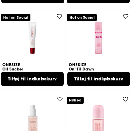
10 tilgængelige farver
6 tilgængelige farver
Hot on Social
Hot on Social
ONESIZE
ONESIZE
Oil Sucker
On 'Til Dawn
Udglattende og matterende base
Vandfast og langtidsholdbar glitter-setting spray:
Tilføj til indkøbskurv
Tilføj til indkøbskurv
572
119
289,00 KR
299,00 KR
Nyhed