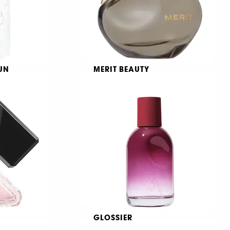
GUN
MERIT BEAUTY
Retrospect
L’Extrait De Parfum
1226
329,00 KR
Fra:
GLOSSIER
Flower
Glossier You Rêve – Eau de