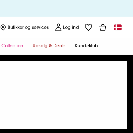
Butikker
og services
Log ind
 Collection
Udsalg & Deals
Kundeklub