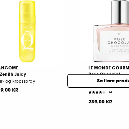
arfume-gelbalsam
Eau de parfum
319,00 KR
Fra:
343
89,00 KR
ANCÔME
LE MONDE GOUR
Zenith Juicy
Rose Chocolat
Se flere prod
r- og kropsspray
Eau de Parfum
19,00 KR
34
239,00 KR