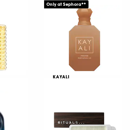
Parfum
Only at Sephora**
161
719,00 KR
KAYALI
den
Freedom Musk Matcha 45
Eau de Parfum
4
245,00 KR
Fra: