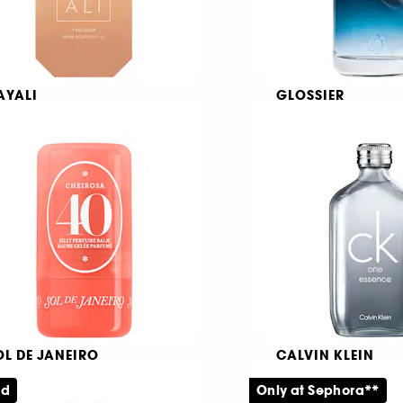
AYALI
GLOSSIER
reedom Musk Bouquet 27
Glossier You Soie
au de Parfum
Eau de Parfum
6
467
245,00 KR
259,00 KR
a:
Fra:
OL DE JANEIRO
CALVIN KLEIN
eirosa 40 Jelly Perfume
Calvin Klein ck On
alm
Essence
ed
Only at Sephora**