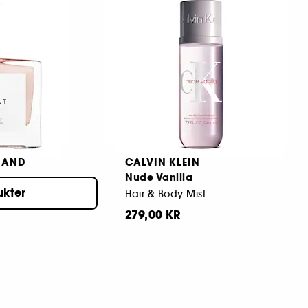
2
649,00 KR
Fra:
MAND
CALVIN KLEIN
Nude Vanilla
ukter
Hair & Body Mist
279,00 KR