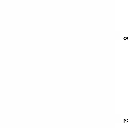
NARCISO RODRIGUEZ (3)
OUAI (1)
PACO RABANNE (1)
PHLUR (2)
PRADA (2)
O
Fr
RITUALS (2)
P
SALT AND STONE (1)
Mi
SOL DE JANEIRO (1)
THE 7 VIRTUES (2)
2
VALENTINO (2)
YVES SAINT LAURENT (2)
P
P