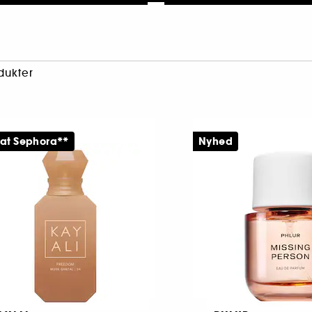
dukter
 at Sephora**
Nyhed