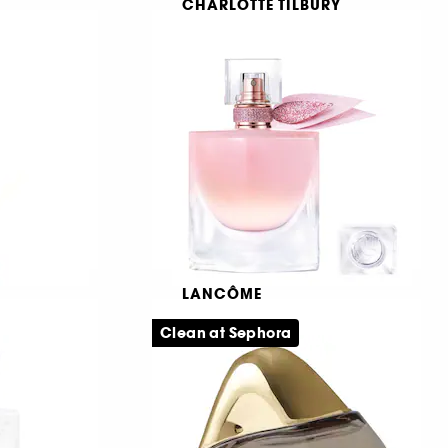
CHARLOTTE TILBURY
More Sex
Fragrance Collection of Emotions
66
180,00 KR
LANCÔME
La Vie est Belle Vanille
Nude
Clean at Sephora
Eau de parfum i rejsestørrelse
Eau de Parfum
31
599,00 KR
Fra: