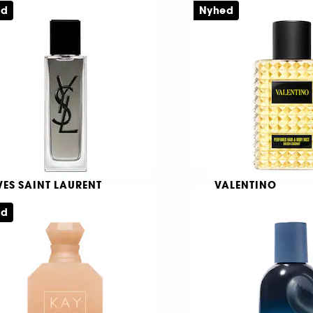
ed
Nyhed
Eau de Parfum Genopfyldning
Eau de Parfum
1756
452
865,00 KR
675,00 KR
a:
Fra:
VES SAINT LAURENT
VALENTINO
YSLF Intense
Born In Roma Gol
Coconut
ed
u de Toilette
Hår- og kropsspray
1552
761
679,00 KR
399,00 KR
a: