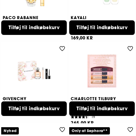
PACO RABANNE
KAYALI
Million Gold For Her
Yum Mini Duo
Eau De Parfum gaveæske
Tilføj til indkøbskurv
Parfumesæt
Tilføj til indkøbskurv
329,00 KR
95
169,00 KR
GIVENCHY
CHARLOTTE TILBURY
L'Interdit Mothers Day
Fragrance Collection Of
Emotions
Gift set
Tilføj til indkøbskurv
Tilføj til indkøbskurv
Parfumesæt
949,00 KR
19
265,00 KR
Nyhed
Only at Sephora**