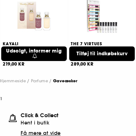
KAYALI
THE 7 VIRTUES
Vanilla Musk Mini Duo
Discovery Layering Set
Udsolgt, informer mig
Parfumesæt
Tilføj til indkøbskurv
Et samlet sæt med fantastiske prøveparfumer
59
209
219,00 KR
289,00 KR
Hjemmeside
Parfume
Gaveæsker
1
Click & Collect
Hent i butik
Få mere at vide