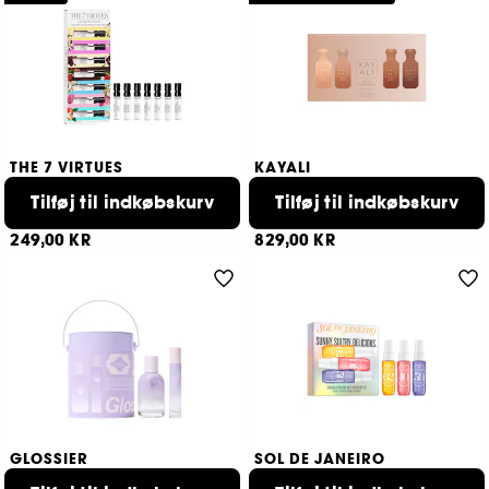
THE 7 VIRTUES
KAYALI
Layering Discovery Set – Sæt
Freedom Miniature Set
med parfumer til lagdeling
Tilføj til indkøbskurv
Parfumesæt
Tilføj til indkøbskurv
96
41
249,00 KR
829,00 KR
GLOSSIER
SOL DE JANEIRO
Glossier You Fleur Duo
Sunny.Sultry.Delicious.