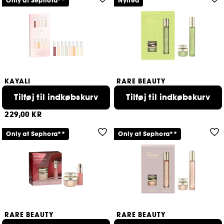
Only at Sephora**
Nyhed
KAYALI
RARE BEAUTY
Discovery Layering Set
Rare Beginnings
Opdagelsessæt
Tilføj til indkøbskurv
Rejsesæt
Tilføj til indkøbskurv
289,00 KR
87
229,00 KR
Only at Sephora**
Only at Sephora**
RARE BEAUTY
RARE BEAUTY
Selena's Faves
Mini Rare Eau de Parfum Set