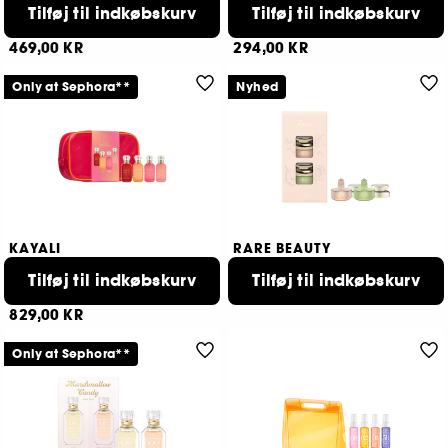
Sæt med parfume og blush
Tilføj til indkøbskurv
Eau De Parfum minisæt
Tilføj til indkøbskurv
9
321
469,00 KR
294,00 KR
Only at Sephora**
Nyhed
KAYALI
RARE BEAUTY
Edens Obsessions
Rare Moments
Miniparfumesæt til kvinder
Tilføj til indkøbskurv
Duo Eau de Parfum Roll-on
Tilføj til indkøbskurv
276,00 KR
208
829,00 KR
Only at Sephora**