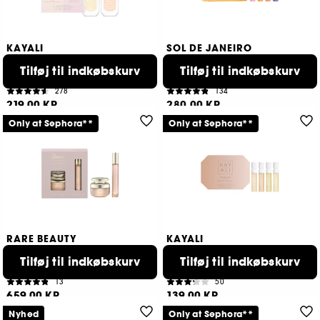
KAYALI
SOL DE JANEIRO
Marshmallow Candy Mini
Ipanema Sunrise Cheirosa
Duo
Perfume Mist Set
Tilføj til indkøbskurv
Tilføj til indkøbskurv
Parfumesæt
Æske med duftmist
278
134
219,00 KR
280,00 KR
Only at Sephora**
Only at Sephora**
RARE BEAUTY
KAYALI
Rare Eau De Parfum Vanilla
Freedom Discovery Layering
And Caramel
Set
Tilføj til indkøbskurv
Tilføj til indkøbskurv
Parfume gaveæske til kvinder
Samples Sæt
13
50
659,00 KR
139,00 KR
Nyhed
Only at Sephora**