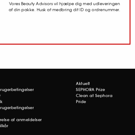
Vores Beauty Advisors vil hjælpe dig med udleveringen
af din pakke. Husk at medbring dit ID og ordrenummer.
Aktuelt
brugerbetingelser
SEPHORA Prize
r
Clean at Sephora
ik
Pride
brugerbetingelser
ørelse af anmeldelser
lkår