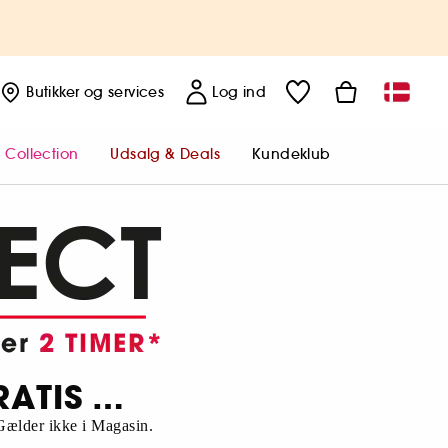
Butikker
og services
Log ind
 Collection
Udsalg & Deals
Kundeklub
RATIS …
 Gælder ikke i Magasin.