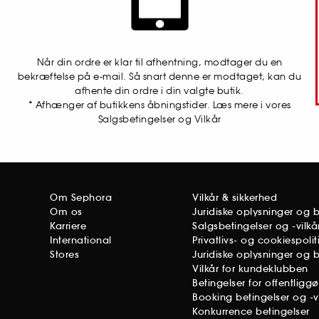
Når din ordre er klar til afhentning, modtager du en
bekræftelse på e-mail. Så snart denne er modtaget, kan du
afhente din ordre i din valgte butik.
* Afhænger af butikkens åbningstider. Læs mere i vores
Salgsbetingelser og Vilkår
Om Sephora
Vilkår & sikkerhed
Om os
Juridiske oplysninger og 
Karriere
Salgsbetingelser og -vilkå
International
Privatlivs- og cookiespolit
Stores
Juridiske oplysninger og 
Vilkår for kundeklubben
Betingelser for offentligg
Booking betingelser og -vi
Konkurrence betingelser