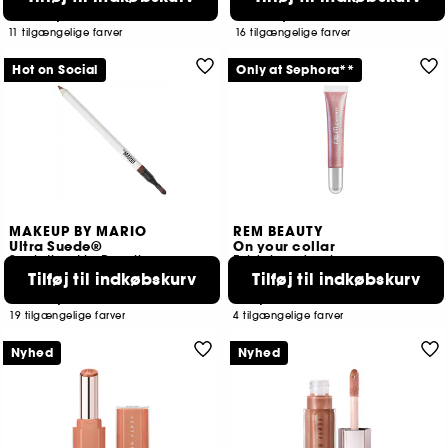
199,00 KR
179,00 KR
Fra:
Fra:
11 tilgængelige farver
16 tilgængelige farver
Hot on Social
Only at Sephora**
MAKEUP BY MARIO
REM BEAUTY
Ultra Suede®
On your collar
Sculpting Lip Pencil
Fyldgivende gloss
Tilføj til indkøbskurv
Tilføj til indkøbskurv
98
6
219,00 KR
175,00 KR
Fra:
19 tilgængelige farver
4 tilgængelige farver
Nyhed
Nyhed