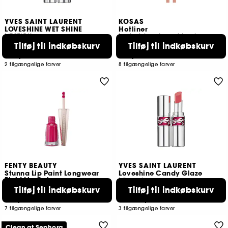
YVES SAINT LAURENT
KOSAS
LOVESHINE WET SHINE
Hotliner
LIPSTICK
Læbeblyant med hyaluronsyre
Tilføj til indkøbskurv
Tilføj til indkøbskurv
51
729
339,00 KR
199,00 KR
2 tilgængelige farver
8 tilgængelige farver
FENTY BEAUTY
YVES SAINT LAURENT
Stunna Lip Paint Longwear
Loveshine Candy Glaze
Fluid Lip Color
Läppglans
Tilføj til indkøbskurv
Tilføj til indkøbskurv
4569
499
159,00 KR
339,00 KR
Fra:
7 tilgængelige farver
3 tilgængelige farver
Clean at Sephora