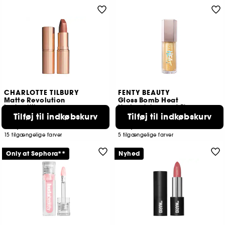
CHARLOTTE TILBURY
FENTY BEAUTY
Matte Revolution
Gloss Bomb Heat
Læbestift
Lip Luminizer and Plumper
Tilføj til indkøbskurv
Tilføj til indkøbskurv
1385
475
169,00 KR
169,00 KR
15 tilgængelige farver
5 tilgængelige farver
Only at Sephora**
Nyhed