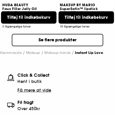
HUDA BEAUTY
MAKEUP BY MARIO
Faux Filler Jelly Oil
SuperSatin™ lipstick
Læbeolie
læbestift
Tilføj til indkøbskurv
Tilføj til indkøbskurv
474
39
199,00 KR
249,00 KR
3 tilgængelige farver
18 tilgængelige farver
Se flere produkter
Hjemmeside
Makeup
Makeup-trends
Instant Lip Love
Click & Collect
Hent i butik
Få mere at vide
Fri fragt
Over 450kr