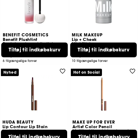
BENEFIT COSMETICS
MILK MAKEUP
Benefit Plushtint
Lip + Cheek
Fugtgivende mat lip tint
Mini Stick
Tilføj til indkøbskurv
Tilføj til indkøbskurv
340
4242
219,00 KR
219,00 KR
6 tilgængelige farver
10 tilgængelige farver
Nyhed
Hot on Social
HUDA BEAUTY
MAKE UP FOR EVER
Lip Contour Lip Stain
Artist Color Pencil
Læbeblyant
Multifunktionel blyant, mat eller glitrende finish
Tilføj til indkøbskurv
Tilføj til indkøbskurv
555
819