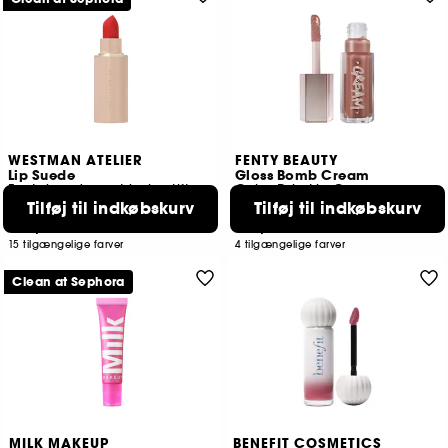
WESTMAN ATELIER
FENTY BEAUTY
Lip Suede
Gloss Bomb Cream
Fugtgivende mat læbestift med hyaluronsyre
Color Drip Lip Cream
Tilføj til indkøbskurv
Tilføj til indkøbskurv
18
237
459,00 KR
199,00 KR
15 tilgængelige farver
4 tilgængelige farver
Clean at Sephora
MILK MAKEUP
BENEFIT COSMETICS