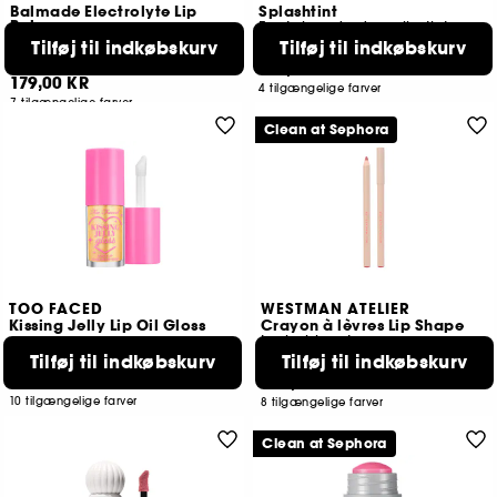
Balmade Electrolyte Lip
Splashtint
Balm
Fugtgivende dewy lip tint
Tonet fugtgivende læbebalsam
Tilføj til indkøbskurv
Tilføj til indkøbskurv
431
75
219,00 KR
179,00 KR
4 tilgængelige farver
7 tilgængelige farver
Clean at Sephora
TOO FACED
WESTMAN ATELIER
Kissing Jelly Lip Oil Gloss
Crayon à lèvres Lip Shape
Læbeblyant
Tilføj til indkøbskurv
Tilføj til indkøbskurv
595
8
170,00 KR
309,00 KR
10 tilgængelige farver
8 tilgængelige farver
Clean at Sephora