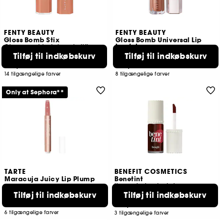
FENTY BEAUTY
FENTY BEAUTY
Gloss Bomb Stix
Gloss Bomb Universal Lip
Luminizer
Gloss med højglans i stift
Tilføj til indkøbskurv
Tilføj til indkøbskurv
103
13256
169,00 KR
199,00 KR
14 tilgængelige farver
8 tilgængelige farver
Only at Sephora**
TARTE
BENEFIT COSMETICS
Maracuja Juicy Lip Plump
Benetint
lip and cheek stain
Tilføj til indkøbskurv
Tilføj til indkøbskurv
1178
4971
219,00 KR
219,00 KR
6 tilgængelige farver
3 tilgængelige farver