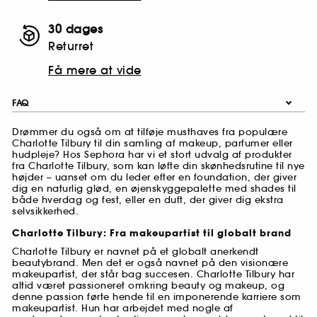
30 dages
Returret
Få mere at vide
FAQ
Drømmer du også om at tilføje musthaves fra populære
Charlotte Tilbury til din samling af makeup, parfumer eller
hudpleje? Hos Sephora har vi et stort udvalg af produkter
fra Charlotte Tilbury, som kan løfte din skønhedsrutine til nye
højder – uanset om du leder efter en foundation, der giver
dig en naturlig glød, en øjenskyggepalette med shades til
både hverdag og fest, eller en duft, der giver dig ekstra
selvsikkerhed.
Charlotte Tilbury: Fra makeupartist til globalt brand
Charlotte Tilbury er navnet på et globalt anerkendt
beautybrand. Men det er også navnet på den visionære
makeupartist, der står bag succesen. Charlotte Tilbury har
altid været passioneret omkring beauty og makeup, og
denne passion førte hende til en imponerende karriere som
makeupartist. Hun har arbejdet med nogle af