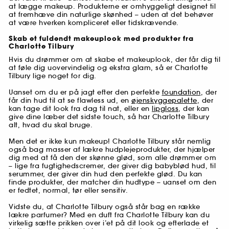
at lægge makeup. Produkterne er omhyggeligt designet til
at fremhæve din naturlige skønhed – uden at det behøver
at være hverken kompliceret eller tidskrævende.
Skab et fuldendt makeuplook med produkter fra
Charlotte Tilbury
Hvis du drømmer om at skabe et makeuplook, der får dig til
at føle dig uovervindelig og ekstra glam, så er Charlotte
Tilbury lige noget for dig.
Uanset om du er på jagt efter den perfekte
foundation
, der
får din hud til at se flawless ud, en
øjenskyggepalette
, der
kan tage dit look fra dag til nat, eller en
lipgloss
, der kan
give dine læber det sidste touch, så har Charlotte Tilbury
alt, hvad du skal bruge.
Men det er ikke kun makeup! Charlotte Tilbury står nemlig
også bag masser af lækre hudplejeprodukter, der hjælper
dig med at få den der skønne glød, som alle drømmer om
– lige fra fugtighedscremer, der giver dig babyblød hud, til
serummer, der giver din hud den perfekte glød. Du kan
finde produkter, der matcher din hudtype – uanset om den
er fedtet, normal, tør eller sensitiv.
Vidste du, at Charlotte Tilbury også står bag en række
lækre parfumer? Med en duft fra Charlotte Tilbury kan du
virkelig sætte prikken over i’et på dit look og efterlade et