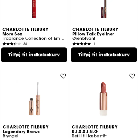
CHARLOTTE TILBURY
CHARLOTTE TILBURY
More Sex
Pillow Talk Eyeliner
Fragrance Collection of Emotions
Øjenblyant
66
1
180,00 KR
269,00 KR
Tilføj til indkøbskurv
Tilføj til indkøbskurv
2 størrelser tilgængelige
CHARLOTTE TILBURY
CHARLOTTE TILBURY
Legendary Brows
K.I.S.S.I.N.G
Bryngel
Refill til læbestift