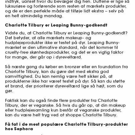
indtryk, uanset hvor du bevæger dig hen. Duftene er lige så
luksuriøse og forførende som resten af mærkets produkter,
og de er den perfekte måde at tilføje lidt ekstra – selv på
en helt almindelig mandag.
Charlotte Tilbury er Leaping Bunny-godkendt
Vidste du, at Charlotte Tilbury er Leaping Bunny-godkendt?
Det betyder, at alle mærkets makeup- og
hudplejeprodukter ikke er testet på dyr. Leaping Bunny-
mærket er den ultimative standard, når det kommer til
cruelty-free skønhedsprodukter, og det er en vigtig faktor
for mange, der går op i dyrevelfærd.
Så næste gang du køber en bronzer eller en foundation fra
Charlotte Tilbury, kan du gøre det med ekstra god
samvittighed. Du kan nemlig være helt sikker på, at
produkterne ikke har været testet på dyr. Så kan du støtte
et brand, der prioriterer dyrevelfærd lige så højt, som du
gør.
Faktisk kan du også finde flere produkter fra Charlotte
Tilbury, der er veganske. Så hvis du går op, at din makeup
eller hudplejesamling kun består af veganske produkter,
kan du være helt tryg ved at shoppe Charlotte Tilbury.
Få fat i de mest populære Charlotte Tilbury-produkter
hos Sephora