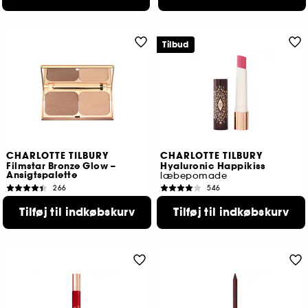
Laveste pris : 359,00 KR
Tilbud
CHARLOTTE TILBURY
CHARLOTTE TILBURY
Filmstar Bronze Glow –
Hyaluronic Happikiss
Ansigtspalette
læbepomade
266
546
510,00 KR
259,00 KR
Tilføj til indkøbskurv
Tilføj til indkøbskurv
Laveste pris
269,00 KR
3 tilgængelige farver