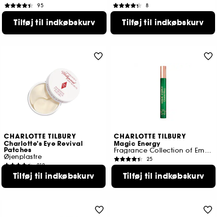
95
8
240,00 KR
159,00 KR
Tilføj til indkøbskurv
Tilføj til indkøbskurv
4 tilgængelige farver
CHARLOTTE TILBURY
CHARLOTTE TILBURY
Charlotte's Eye Revival
Magic Energy
Patches
Fragrance Collection of Emotions
Øjenplastre
25
212
180,00 KR
485,00 KR
Tilføj til indkøbskurv
Tilføj til indkøbskurv
2 størrelser tilgængelige