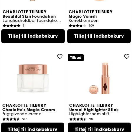
CHARLOTTE TILBURY
CHARLOTTE TILBURY
Beautiful Skin Foundation
Magic Vanish
Langtigsholdbar foundation med justerbar dækkeevne
Korrektionspen
1
109
415,00 KR
275,00 KR
Tilføj til indkøbskurv
Tilføj til indkøbskurv
30 tilgængelige farver
4 tilgængelige farver
Tilbud
CHARLOTTE TILBURY
CHARLOTTE TILBURY
Charlotte's Magic Cream
Unreal Highlighter Stick
Fugtgivende creme
Highlighter som stift
918
98
570,00 KR
289,00 KR
Tilføj til indkøbskurv
Tilføj til indkøbskurv
4 størrelser tilgængelige