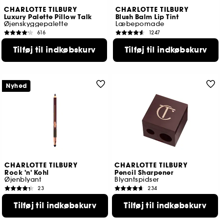
CHARLOTTE TILBURY
CHARLOTTE TILBURY
Luxury Palette Pillow Talk
Blush Balm Lip Tint
Øjenskyggepalette
Læbepomade
616
1247
425,00 KR
239,00 KR
Tilføj til indkøbskurv
Tilføj til indkøbskurv
Laveste pris
249,00 KR
6 tilgængelige farver
Nyhed
CHARLOTTE TILBURY
CHARLOTTE TILBURY
Rock 'n' Kohl
Pencil Sharpener
Øjenblyant
Blyantspidser
23
234
255,00 KR
75,00 KR
Tilføj til indkøbskurv
Tilføj til indkøbskurv
6 tilgængelige farver