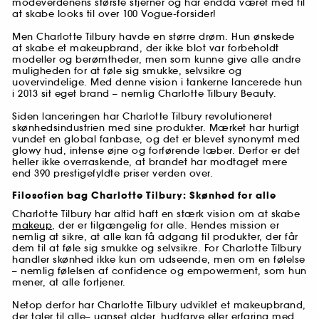
modeverdenens største stjerner og har endda været med til
at skabe looks til over 100 Vogue-forsider!
Men Charlotte Tilbury havde en større drøm. Hun ønskede
at skabe et makeupbrand, der ikke blot var forbeholdt
modeller og berømtheder, men som kunne give alle andre
muligheden for at føle sig smukke, selvsikre og
uovervindelige. Med denne vision i tankerne lancerede hun
i 2013 sit eget brand – nemlig Charlotte Tilbury Beauty.
Siden lanceringen har Charlotte Tilbury revolutioneret
skønhedsindustrien med sine produkter. Mærket har hurtigt
vundet en global fanbase, og det er blevet synonymt med
glowy hud, intense øjne og forførende læber. Derfor er det
heller ikke overraskende, at brandet har modtaget mere
end 390 prestigefyldte priser verden over.
Filosofien bag Charlotte Tilbury: Skønhed for alle
Charlotte Tilbury har altid haft en stærk vision om at skabe
makeup
, der er tilgængelig for alle. Hendes mission er
nemlig at sikre, at alle kan få adgang til produkter, der får
dem til at føle sig smukke og selvsikre. For Charlotte Tilbury
handler skønhed ikke kun om udseende, men om en følelse
– nemlig følelsen af confidence og empowerment, som hun
mener, at alle fortjener.
Netop derfor har Charlotte Tilbury udviklet et makeupbrand,
der taler til alle– uanset alder, hudfarve eller erfaring med