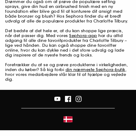
Drømmer du også om at prøve de populære setting
sprays, give din hud en airbrushed finish med en ny
foundation eller blive god til at konturere dit ansigt med
både bronzer og blush? Hos Sephora finder du et bredt
udvalg af alle de populære produkter fra Charlotte Tilbury.
Det bedste af det hele er, at du kan shoppe lige præcis,
når det passer dig. Med vores
Sephora-app
har du altid
adgang til alle dine favoritprodukter fra Charlotte Tilbury –
lige ved hånden. Du kan også shoppe dine favoritter
online, hvor du kan dykke ned i det store udvalg og lade
dig inspirere af de nyeste trends og looks.
Foretrækker du at se og prøve produkterne i virkeligheden,
inden du køber? Så kig forbi
din nærmeste Sephora-butik
,
hvor vores medarbejdere står klar til at hjælpe og vejlede
dig.