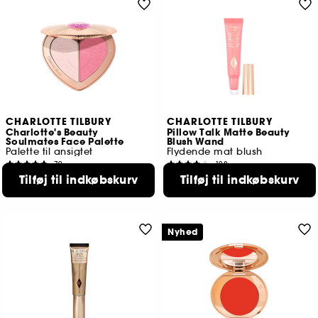
CHARLOTTE TILBURY
CHARLOTTE TILBURY
Charlotte's Beauty
Pillow Talk Matte Beauty
Soulmates Face Palette
Blush Wand
Palette til ansigtet
Flydende mat blush
79
128
469,00 KR
290,00 KR
Tilføj til indkøbskurv
Tilføj til indkøbskurv
2 tilgængelige farver
4 tilgængelige farver
Nyhed