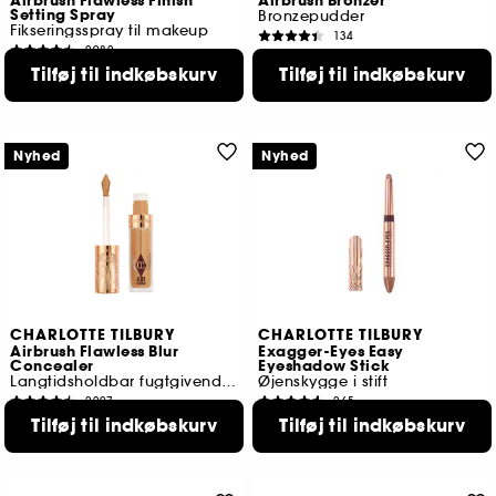
Airbrush Flawless Finish
Airbrush Bronzer
Setting Spray
Bronzepudder
Fikseringsspray til makeup
134
2982
420,00 KR
139,00 KR
Tilføj til indkøbskurv
Tilføj til indkøbskurv
Fra:
4 tilgængelige farver
2 størrelser tilgængelige
Nyhed
Nyhed
CHARLOTTE TILBURY
CHARLOTTE TILBURY
Airbrush Flawless Blur
Exagger-Eyes Easy
Concealer
Eyeshadow Stick
Langtidsholdbar fugtgivende korrektionspen
Øjenskygge i stift
2207
265
295,00 KR
309,00 KR
Tilføj til indkøbskurv
Tilføj til indkøbskurv
32 tilgængelige farver
12 tilgængelige farver