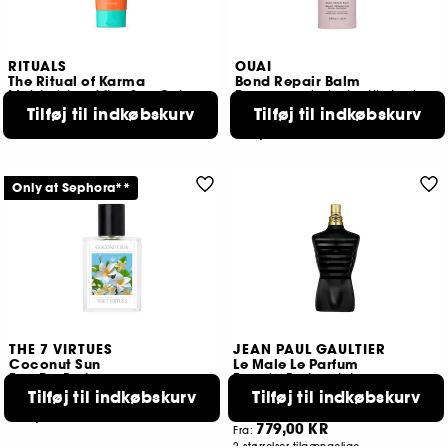
RITUALS
OUAI
The Ritual of Karma
Bond Repair Balm
Moisturising After-Sun Gel
Reparerende balm til skadet hår
149,00 KR
Tilføj til indkøbskurv
Tilføj til indkøbskurv
1994
419,00 KR
Only at Sephora**
THE 7 VIRTUES
JEAN PAUL GAULTIER
Coconut Sun
Le Male Le Parfum
Eau De Parfum
Eau de Parfum Intense
Kardemomme, lavendel og iris
Tilføj til indkøbskurv
Tilføj til indkøbskurv
344
3889
779,00 KR
779,00 KR
Fra:
2 størrelser tilgængelige