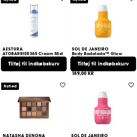
AESTURA
SOL DE JANEIRO
ATOBARRIER365 Cream Mist
Body Badalada™ Glow
Lotion
Fugtighedsmist, der beskytter hudbarrieren
Bodylotion med glød og fugt i 24 timer
Tilføj til indkøbskurv
Tilføj til indkøbskurv
443
123
169,00 KR
189,00 KR
Nyhed
NATASHA DENONA
SOL DE JANEIRO