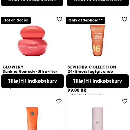
139,00 KR
369,00 KR
Hot on Social
Only at Sephora**
GLOWERY
SEPHORA COLLECTION
Sunkiss Remedy-Ultra-frisk
24-timers fugtgivende
gelcreme, der giver fylde
bodylotion
nærende og glattende
Tilføj til indkøbskurv
Tilføj til indkøbskurv
42
37
219,00 KR
99,00 KR
5 størrelser tilgængelige