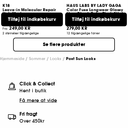
K18
HAUS LABS BY LADY GAGA
Leave-in Molecular Repair
Color Fuse Longwear Glassy
Hair Mask
Lip + Cheek Balm Blush Stick
Treatment for Damaged Hair
Cremeblush
Tilføj til indkøbskurv
Tilføj til indkøbskurv
5083
608
249,00 KR
279,00 KR
Fra:
2 størrelser tilgængelige
12 tilgængelige farver
Se flere produkter
Hjemmeside
Sommer
Looks
Post Sun Looks
Click & Collect
Hent i butik
Få mere at vide
Fri fragt
Over 450kr