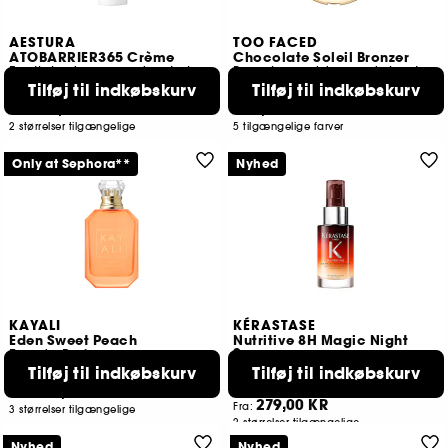
AESTURA
TOO FACED
ATOBARRIER365 Crème
Chocolate Soleil Bronzer
Fugtighedscreme, der styrker hudbarrieren
Bronzingpudder med sløret, mat finish
Tilføj til indkøbskurv
Tilføj til indkøbskurv
1032
31
149,00 KR
309,00 KR
Fra:
2 størrelser tilgængelige
5 tilgængelige farver
Only at Sephora**
Nyhed
KAYALI
KÉRASTASE
Eden Sweet Peach
Nutritive 8H Magic Night
Serum
Eau de Parfum
Hår serum
Tilføj til indkøbskurv
Tilføj til indkøbskurv
66
152
245,00 KR
Fra:
279,00 KR
Fra:
3 størrelser tilgængelige
2 størrelser tilgængelige
Nyhed
Nyhed