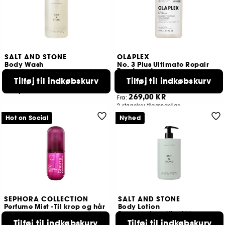
SALT AND STONE
OLAPLEX
Body Wash
No. 3 Plus Ultimate Repair
Treatment
Duschgel med bergamot og hinoki
Reparerende behandling til skadet hår
Tilføj til indkøbskurv
Tilføj til indkøbskurv
2179
447
289,00 KR
269,00 KR
Fra:
2 størrelser tilgængelige
Hot on Social
Nyhed
SEPHORA COLLECTION
SALT AND STONE
Perfume Mist -Til krop og hår
Body Lotion
Bergamot og Hinoki kropscreme
Tilføj til indkøbskurv
Tilføj til indkøbskurv
55
1288