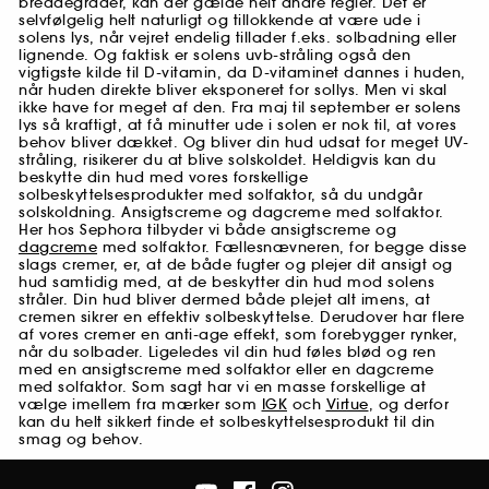
breddegrader, kan der gælde helt andre regler. Det er
selvfølgelig helt naturligt og tillokkende at være ude i
solens lys, når vejret endelig tillader f.eks. solbadning eller
lignende. Og faktisk er solens uvb-stråling også den
vigtigste kilde til D-vitamin, da D-vitaminet dannes i huden,
når huden direkte bliver eksponeret for sollys. Men vi skal
ikke have for meget af den. Fra maj til september er solens
lys så kraftigt, at få minutter ude i solen er nok til, at vores
behov bliver dækket. Og bliver din hud udsat for meget UV-
stråling, risikerer du at blive solskoldet. Heldigvis kan du
beskytte din hud med vores forskellige
solbeskyttelsesprodukter med solfaktor, så du undgår
solskoldning. Ansigtscreme og dagcreme med solfaktor.
Her hos Sephora tilbyder vi både ansigtscreme og
dagcreme
med solfaktor. Fællesnævneren, for begge disse
slags cremer, er, at de både fugter og plejer dit ansigt og
hud samtidig med, at de beskytter din hud mod solens
stråler. Din hud bliver dermed både plejet alt imens, at
cremen sikrer en effektiv solbeskyttelse. Derudover har flere
af vores cremer en anti-age effekt, som forebygger rynker,
når du solbader. Ligeledes vil din hud føles blød og ren
med en ansigtscreme med solfaktor eller en dagcreme
med solfaktor. Som sagt har vi en masse forskellige at
vælge imellem fra mærker som
IGK
och
Virtue
, og derfor
kan du helt sikkert finde et solbeskyttelsesprodukt til din
smag og behov.