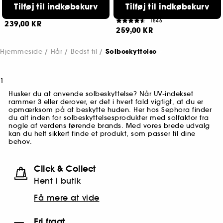
Prevent Spray
Tilføj til indkøbskurv
Multifunktionel plejende balsam, varmebeskyttende
Tilføj til indkøbskurv
Hair protectant
252
1846
239,00 KR
259,00 KR
Hjemmeside
Hår
Bedst til
Solbeskyttelse
1
Husker du at anvende solbeskyttelse? Når UV-indekset
rammer 3 eller derover, er det i hvert fald vigtigt, at du er
opmærksom på at beskytte huden. Her hos Sephora finder
du alt inden for solbeskyttelsesprodukter med solfaktor fra
nogle af verdens førende brands. Med vores brede udvalg
kan du helt sikkert finde et produkt, som passer til dine
behov.
Click & Collect
Hent i butik
Få mere at vide
Fri fragt