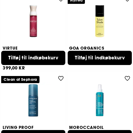
Nyhed
VIRTUE
GOA ORGANICS
Shine + Define Collection
Tulum Shade Leave In
Face Makeup Set
Tilføj til indkøbskurv
Tilføj til indkøbskurv
Beskyttende hårspray til sommeren
179,00 KR
589
399,00 KR
Clean at Sephora
LIVING PROOF
MOROCCANOIL
Leave-in conditioner spray
Color Care Protect &