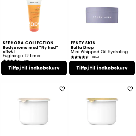
SEPHORA COLLECTION
FENTY SKIN
Bodycreme med "Ny hud"
Butta Drop
effekt
Mini Whipped Oil Hydrating Body Cream With Shea Butter
Fugtning i 12 timer
1864
128
339,00 KR
Fra:
109,00 KR
Tilføj til indkøbskurv
Tilføj til indkøbskurv
2 størrelser tilgængelige