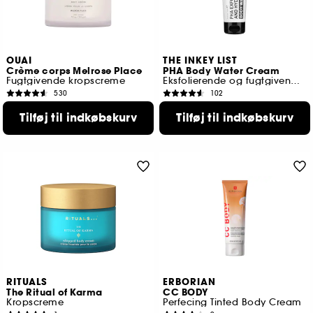
OUAI
THE INKEY LIST
Crème corps Melrose Place
PHA Body Water Cream
Fugtgivende kropscreme
Eksfolierende og fugtgivende creme
530
102
319,00 KR
139,00 KR
Tilføj til indkøbskurv
Tilføj til indkøbskurv
RITUALS
ERBORIAN
The Ritual of Karma
CC BODY
Kropscreme
Perfecing Tinted Body Cream