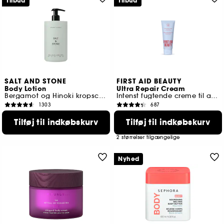
Tilbud
Tilbud
SALT AND STONE
FIRST AID BEAUTY
Body Lotion
Ultra Repair Cream
Bergamot og Hinoki kropscreme
Intenst fugtende creme til ansigt og krop
1303
687
299,00 KR
109,00 KR
Fra:
Tilføj til indkøbskurv
Tilføj til indkøbskurv
Laveste pris : 369,00 KR
Laveste pris :
159,00 KR
2 størrelser tilgængelige
Nyhed