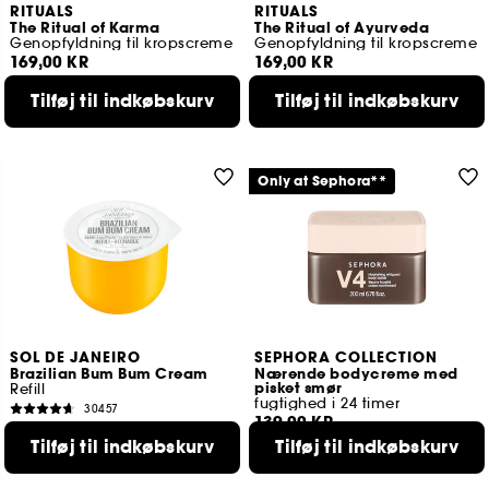
RITUALS
RITUALS
The Ritual of Karma
The Ritual of Ayurveda
Genopfyldning til kropscreme
Genopfyldning til kropscreme
169,00 KR
169,00 KR
Tilføj til indkøbskurv
Tilføj til indkøbskurv
Only at Sephora**
SOL DE JANEIRO
SEPHORA COLLECTION
Brazilian Bum Bum Cream
Nærende bodycreme med
pisket smør
Refill
fugtighed i 24 timer
30457
139,00 KR
345,00 KR
Tilføj til indkøbskurv
3 størrelser tilgængelige
Tilføj til indkøbskurv