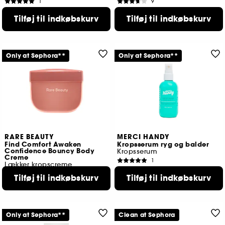
1
9
219,00 KR
399,00 KR
Tilføj til indkøbskurv
Tilføj til indkøbskurv
Only at Sephora**
Only at Sephora**
RARE BEAUTY
MERCI HANDY
Find Comfort Awaken
Kropsserum ryg og balder
Confidence Bouncy Body
Kropsserum
Creme
1
Lækker kropscreme
99,00 KR
1112
Tilføj til indkøbskurv
Tilføj til indkøbskurv
324,00 KR
Only at Sephora**
Clean at Sephora