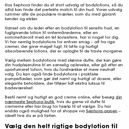
Hos Sephora finder du et stort udvalg af bodylotions, så du
altid kan finde det perfekte match til din hud. Vores udvalg
rummer alle de populære mærker, som du med garanti
kender og elsker.
Uanset om du leder efter en bodylotion til sensitiv hud, en
fugtgivende lotion til vintermånederne, eller en
sommerfavorit med en let konsistens, har vi noget for dig.
Vi har nemlig bodylotions for enhver smag – alt fra rige
cremer, der giver meget fugt, til lette og hurtigt
absorberende lotions, der er oplagte til de travle morgener.
Vælg mellem bodylotions med skønne dufte, der kan gøre
din hudplejerutine til en sanselig oplevelse, eller gå efter en
uparfumeret lotion, hvis du foretrækker et mere neutralt
valg. Du kan også finde bodylotions i praktiske
pumpeflasker, som gør det nemt og hurtigt at dosere, eller
elegante beholdere, der tilføjer lidt ekstra luksus til
badeværelset.
Bestil nemt og hurtigt en god creme online, eller besøg
din
nærmeste Sephora-butik
, hvis du gerne vil dufte til
cremerne eller har brug for hjælp til at vælge. Du har
endda også mulighed for at shoppe via
Sephora-appen
–
ideelt hvis du er på farten.
Vælg den helt rigtige bodylotion til