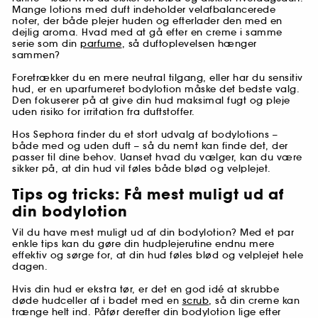
Mange lotions med duft indeholder velafbalancerede
noter, der både plejer huden og efterlader den med en
dejlig aroma. Hvad med at gå efter en creme i samme
serie som din
parfume
, så duftoplevelsen hænger
sammen?
Foretrækker du en mere neutral tilgang, eller har du sensitiv
hud, er en uparfumeret bodylotion måske det bedste valg.
Den fokuserer på at give din hud maksimal fugt og pleje
uden risiko for irritation fra duftstoffer.
Hos Sephora finder du et stort udvalg af bodylotions –
både med og uden duft – så du nemt kan finde det, der
passer til dine behov. Uanset hvad du vælger, kan du være
sikker på, at din hud vil føles både blød og velplejet.
Tips og tricks: Få mest muligt ud af
din bodylotion
Vil du have mest muligt ud af din bodylotion? Med et par
enkle tips kan du gøre din hudplejerutine endnu mere
effektiv og sørge for, at din hud føles blød og velplejet hele
dagen.
Hvis din hud er ekstra tør, er det en god idé at skrubbe
døde hudceller af i badet med en
scrub
, så din creme kan
trænge helt ind. Påfør derefter din bodylotion lige efter