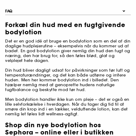
FAQ
Forkæl din hud med en fugtgivende
bodylotion
Det er en god idé at bruge en bodylotion som en del af din
daglige hudplejerutine – eksempelvis når du kommer ud af
badet. En god bodylotion giver nemlig din hud den fugt og
næring, den har brug for, så den føles blød, glat og
velplejet hele dagen.
Din hud bliver dagligt udsat for påvirkninger som tør luft og
temperaturændringer, og det kan både udtørre og irritere
huden. Men her kommer bodylotion ind i billedet. Den
hjælper nemlig med at genoprette hudens naturlige
fugtbalance og beskytte mod tør hud.
Men bodylotion handler ikke kun om pleje – det er også en
lille selvforkælelse i hverdagen. Når du tager dig tid til at
smøre din krop ind i en lækker, velduftende lotion, kan det
nemlig let føles lidt wellness-agtigt.
Shop din nye bodylotion hos
Sephora – online eller i butikken