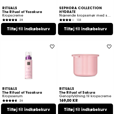
RITUALS
SEPHORA COLLECTION
The Ritual of Yozakura
HYDRATE
Kropscreme
Nærende kropssmør med sheasmør
28
133
210,00 KR
189,00 KR
Tilføj til indkøbskurv
Tilføj til indkøbskurv
RITUALS
RITUALS
The Ritual of Yozakura
The Ritual of Sakura
Kropsserum
Genopfyldning til kropscreme
169,00 KR
26
160,00 KR
Tilføj til indkøbskurv
Tilføj til indkøbskurv