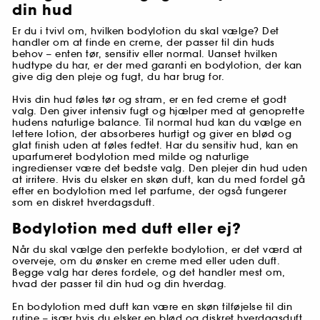
din hud
Er du i tvivl om, hvilken bodylotion du skal vælge? Det
handler om at finde en creme, der passer til din huds
behov – enten tør, sensitiv eller normal. Uanset hvilken
hudtype du har, er der med garanti en bodylotion, der kan
give dig den pleje og fugt, du har brug for.
Hvis din hud føles tør og stram, er en fed creme et godt
valg. Den giver intensiv fugt og hjælper med at genoprette
hudens naturlige balance. Til normal hud kan du vælge en
lettere lotion, der absorberes hurtigt og giver en blød og
glat finish uden at føles fedtet. Har du sensitiv hud, kan en
uparfumeret bodylotion med milde og naturlige
ingredienser være det bedste valg. Den plejer din hud uden
at irritere. Hvis du elsker en skøn duft, kan du med fordel gå
efter en bodylotion med let parfume, der også fungerer
som en diskret hverdagsduft.
Bodylotion med duft eller ej?
Når du skal vælge den perfekte bodylotion, er det værd at
overveje, om du ønsker en creme med eller uden duft.
Begge valg har deres fordele, og det handler mest om,
hvad der passer til din hud og din hverdag.
En bodylotion med duft kan være en skøn tilføjelse til din
rutine – især hvis du elsker en blød og diskret hverdagsduft.