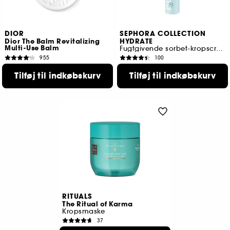
DIOR
SEPHORA COLLECTION
Dior The Balm Revitalizing
HYDRATE
Multi-Use Balm
Fugtgivende sorbet-kropscreme med hyaluronsyre + polyglutaminsyre
955
100
449,00 KR
189,00 KR
Tilføj til indkøbskurv
Tilføj til indkøbskurv
RITUALS
The Ritual of Karma
Kropsmaske
37