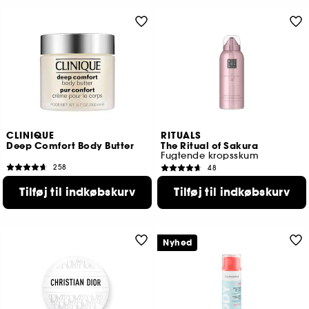
CLINIQUE
RITUALS
Deep Comfort Body Butter
The Ritual of Sakura
Fugtende kropsskum
258
48
319,00 KR
119,00 KR
Tilføj til indkøbskurv
Tilføj til indkøbskurv
Nyhed