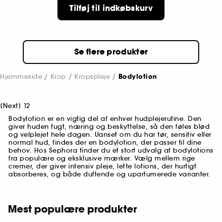
139,00 KR
Tilføj til indkøbskurv
Se flere produkter
Hjemmeside
Krop
Kropspleje
Bodylotion
[
Next
]
1
2
Bodylotion er en vigtig del af enhver hudplejerutine. Den
giver huden fugt, næring og beskyttelse, så den føles blød
og velplejet hele dagen. Uanset om du har tør, sensitiv eller
normal hud, findes der en bodylotion, der passer til dine
behov. Hos Sephora finder du et stort udvalg af bodylotions
fra populære og eksklusive mærker. Vælg mellem rige
cremer, der giver intensiv pleje, lette lotions, der hurtigt
absorberes, og både duftende og uparfumerede varianter.
Mest populære produkter