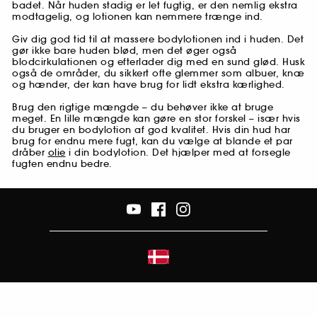
badet. Når huden stadig er let fugtig, er den nemlig ekstra
modtagelig, og lotionen kan nemmere trænge ind.
Giv dig god tid til at massere bodylotionen ind i huden. Det
gør ikke bare huden blød, men det øger også
blodcirkulationen og efterlader dig med en sund glød. Husk
også de områder, du sikkert ofte glemmer som albuer, knæ
og hænder, der kan have brug for lidt ekstra kærlighed.
Brug den rigtige mængde – du behøver ikke at bruge
meget. En lille mængde kan gøre en stor forskel – især hvis
du bruger en bodylotion af god kvalitet. Hvis din hud har
brug for endnu mere fugt, kan du vælge at blande et par
dråber
olie
i din bodylotion. Det hjælper med at forsegle
fugten endnu bedre.