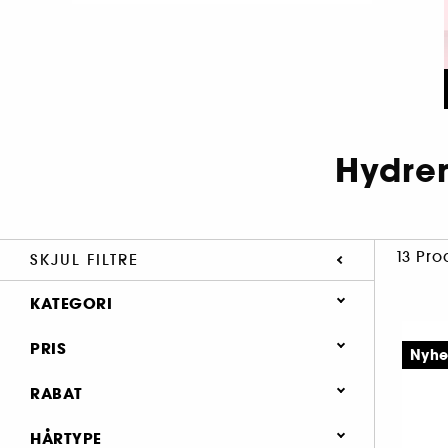
Hydre
13 Pro
SKJUL FILTRE
KATEGORI
Hår
PRIS
Nyh
Bedst til
RABAT
Volume (6)
0 (12)
HÅRTYPE
Krølle & Bølgedefinition (1)