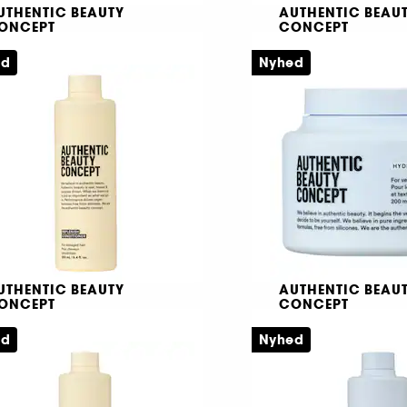
UTHENTIC BEAUTY
AUTHENTIC BEAU
ONCEPT
CONCEPT
ydrate Mask
Hydrate Cleanser
ed
Nyhed
Intens, let fugtgivende maske til normalt til tørt hår
49,00 KR
249,00 KR
UTHENTIC BEAUTY
AUTHENTIC BEAU
ONCEPT
CONCEPT
eplenish Conditioner
Intense Treatment
ed
Nyhed
Cremet reparerende balsam til skadet hår
69,00 KR
349,00 KR