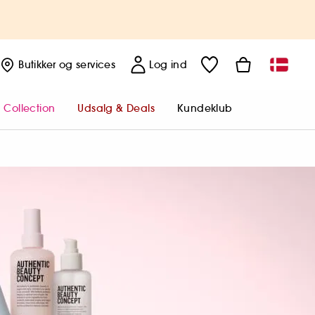
Butikker
og services
Log ind
 Collection
Udsalg & Deals
Kundeklub