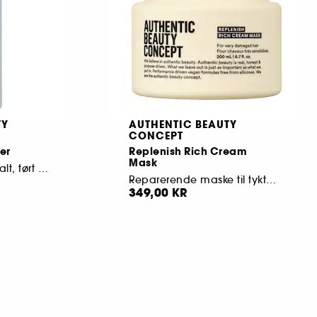
TY
AUTHENTIC BEAUTY
CONCEPT
er
Replenish Rich Cream
Mask
Let balsam til normalt, tørt eller krøllet hår
Reparerende maske til tykt, kruset hår
349,00 KR