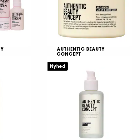
TY
AUTHENTIC BEAUTY
CONCEPT
Replenish Light Cream
Mask
Nyhed
ldt hår
Letvægtsmaske til fint og skadet hår
349,00 KR
0 KR