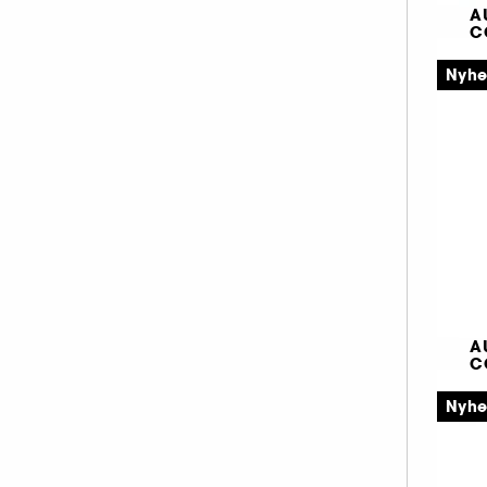
A
C
H
Nyh
3
A
C
R
Nyh
2