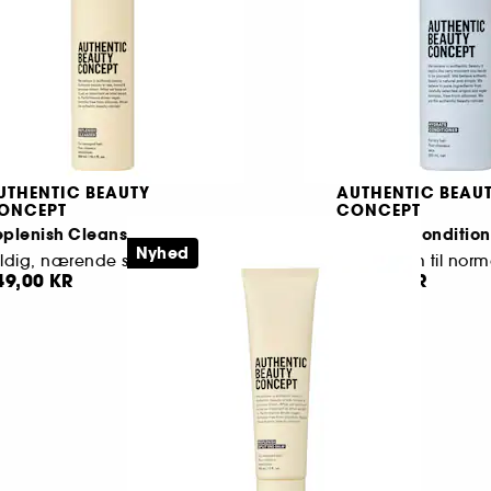
UTHENTIC BEAUTY
AUTHENTIC BEAU
ONCEPT
CONCEPT
eplenish Cleanser
Hydrate Condition
Nyhed
Fyldig, nærende shampoo til sensitiveret hår
49,00 KR
269,00 KR