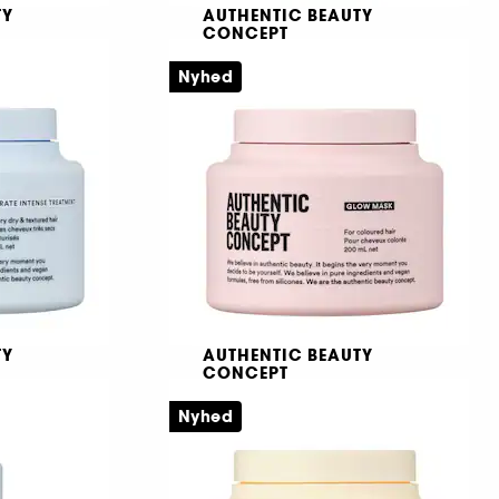
TY
AUTHENTIC BEAUTY
CONCEPT
Beautifying Rich Oil
Nyhed
Fugtgivende shampoo til normalt, tørt eller krøllet hår
Nærende olie til skinnende, glat hår
319,00 KR
TY
AUTHENTIC BEAUTY
CONCEPT
Glow Mask
Nyhed
Fugtgivende maske til næringsrigt og medgørligt hår
Intensiv glansmaske til farvet hår
349,00 KR