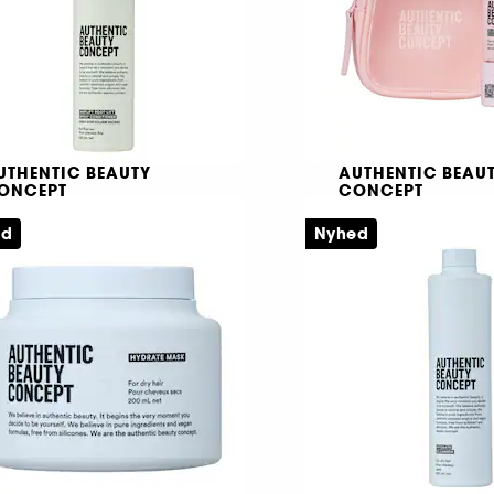
UTHENTIC BEAUTY
AUTHENTIC BEAU
ONCEPT
CONCEPT
plify Root-Lift Spray
Glow
onditioner
ed
Nyhed
Plejesæt til glansfu
Spray til volumen og hårrødder uden skyl
179,00 KR
59,00 KR
Laveste pris : 209,0