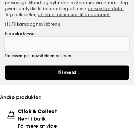
(2)som normalt kan være til stede i badeformler.
personlige tilbud og nyheder fra Sephora via e-mail. Jeg
giver samtykke til behandling af mine
personlige data
.
Jeg bekræfter,
at jeg er minimum 16 år gammel.
(1) Til kampagnevilkårene
E-mailadresse
For eksempel: navn@eksempel.com
Tilmeld
Andre produkter:
Click & Collect
Hent i butik
Få mere at vide