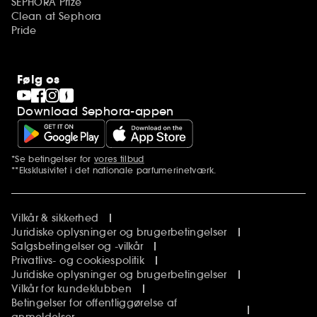
SEPHORA Prize
Clean at Sephora
Pride
Følg os
Download Sephora-appen
*Se betingelser for
vores tilbud
Yderligere bemærkninger
**Eksklusivitet i det nationale parfumerinetværk.
Vilkår & sikkerhed
Juridiske oplysninger og brugerbetingelser
Salgsbetingelser og -vilkår
Privatlivs- og cookiespolitik
Juridiske oplysninger og brugerbetingelser
Vilkår for kundeklubben
Betingelser for offentliggørelse af
anmeldelser