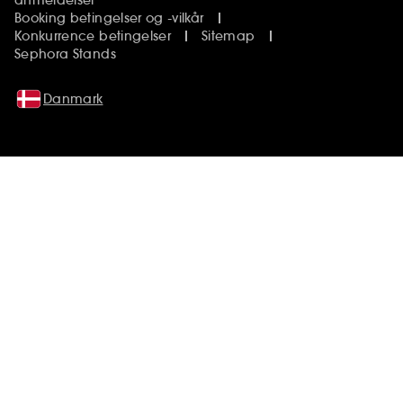
Booking betingelser og -vilkår
Konkurrence betingelser
Sitemap
Sephora Stands
Danmark