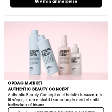
derefter grundigt. Håret ser ud og føles sundt,
Giv min anmeldelse
revitaliseret og naturligt smukt, perfekt til daglig
pleje og nem styling.
OPDAG MÆRKET
AUTHENTIC BEAUTY CONCEPT
Authentic Beauty Concept er et holistisk luksusmærke
til hårpleje, der er skabt i samarbejde med et unikt
fællesskab af frisører.