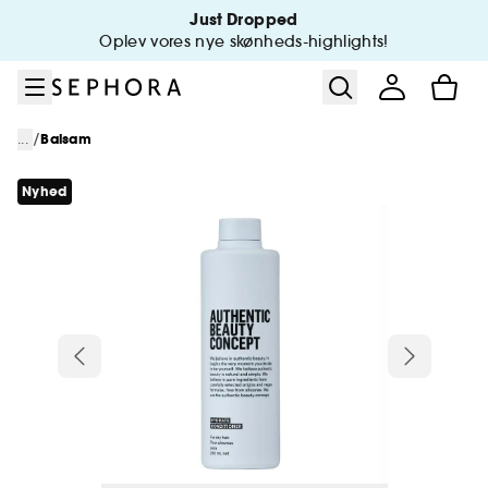
Gå til menu
Gå til hovedindhold
Gå til sidefod
Just Dropped
Oplev vores nye skønheds-highlights!
/
...
Balsam
Nyhed