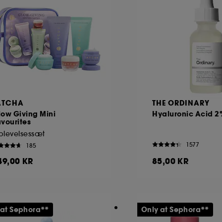
ATCHA
THE ORDINARY
ow Giving Mini
Hyaluronic Acid 2
vourites
plevelsessæt
1577
185
49,00 KR
85,00 KR
 at Sephora**
Only at Sephora**