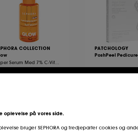
EPHORA COLLECTION
PATCHOLOGY
low
PoshPeel Pedicure
Super Serum Med 7% C-Vitamin Og E-Vitamin, Som Giver Glød
116
339
19,00 KR
99,00 KR
e oplevelse på vores side.
 at Sephora**
oplevelse bruger SEPHORA og tredjeparter cookies og and