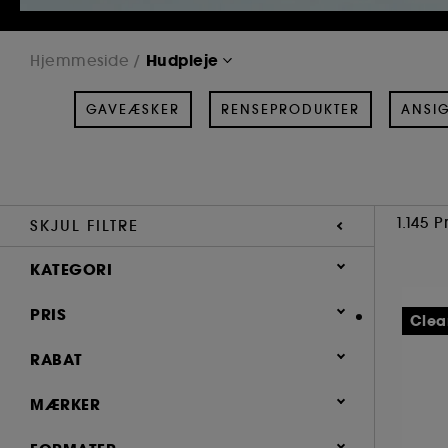
Hudpleje
Hjemmeside
GAVEÆSKER
RENSEPRODUKTER
ANSIG
1.145 
SKJUL FILTRE
KATEGORI
Hudpleje
PRIS
Clea
Gaveæsker (65)
RABAT
Renseprodukter (181)
0 (791)
MÆRKER
Ansigtspleje (574)
0.6 (1)
Masker (101)