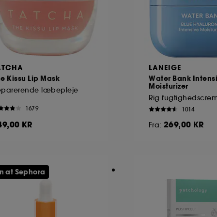
ATCHA
LANEIGE
e Kissu Lip Mask
Water Bank Intens
Moisturizer
eparerende læbepleje
Rig fugtighedscre
1679
1014
49,00 KR
269,00 KR
Fra:
n at Sephora