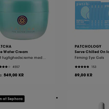
ATCHA
PATCHOLOGY
he Water Cream
Serve Chilled On I
Let fugtighedscreme med poreforfinende effekt
Firming Eye Gels
4557
153
549,00 KR
89,00 KR
a:
n at Sephora