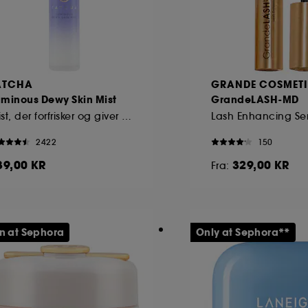
ATCHA
GRANDE COSMET
uminous Dewy Skin Mist
GrandeLASH-MD
Mist, der forfrisker og giver glød
Lash Enhancing S
2422
150
39,00 KR
329,00 KR
Fra:
n at Sephora
Only at Sephora**