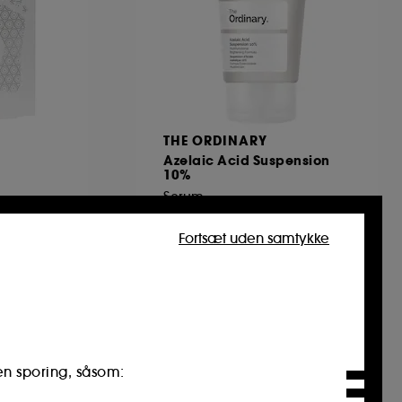
THE ORDINARY
Azelaic Acid Suspension
10%
Serum
8
Fortsæt uden samtykke
115,00 KR
Clean at Sephora
en sporing, såsom: