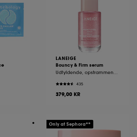
LANEIGE
ce
Bouncy & Firm serum
Udfyldende, opstrammende og udglattende serum
435
379,00 KR
Only at Sephora**