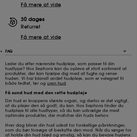
Få mere at vide
30 dages
Returret
Få mere at vide
FAQ
Leder du efter nærende hudpleje, som passer til din
hudtype? Hos Sephora kan du opleve et stort sortiment af
produkter, der kan hjælpe dig med at fugte og rense
huden. Vi har blandt andet hudpleje, som er velegnet til
både fedtet, tør og
uren hud
.
Få sund hud med den rette hudpleje
Din hud er kroppens største organ, og derfor er det vigtigt,
at du plejer den så godt, du kan. Hos Sephora finder du
hudpleje til alle hudtyper, så du kan udvælge de mest
optimale produkter, der matcher din huds behov.
Hver dag bliver din hud udsat for forskellige påvirkninger,
som du bør forsøge at beskytte den mod. Når du sørger for
at holde din hud blød og smidig, så kan du bevare hudens