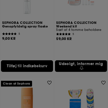
SEPHORA COLLECTION
SEPHORA COLLECTION
Genopfyldelig spray flaske
Weekend kit
Sæt af 4 tomme beholdere
5
5
9,00 KR
59,00 KR
Udsolgt, informer mig
Tilføj til indkøbskurv
Clean at Sephora