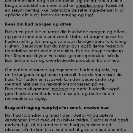
Serummen kan dog ikke stå alene, og derfor skal du altid
bruge produktet sammen med en
ansigtscreme
. Typisk vil
en serum nemlig ikke indeholde de rette ingredienser til at
opfylde din huds behov for næring og fugt.
Rens din hud morgen og aften
Det er en god ide at rense din hud både morgen og aften -
og gerne med mere end vand. I løbet af dagen udsættes
huden nemlig for mange ydre påvirkninger, som forurening
i luften. Derudover bør du naturligvis også fjerne mascara,
foundation samt andre produkter, hvis du bruger makeup.
Hos Sephora tilbyder vi forskellige renseprodukter, så du
kan fjerne snavs og overskydende produkter fra din hud.
Om natten reparerer og regenererer huden sig selv, og
dette fungerer langt mere optimalt, hvis du har renset din
hud. Når huden er nyvasket, kan den bedre ånde, og
dermed hjælper du reparationsprocessen på vej.
Derudover vil gammel
makeup
og døde hudceller også
gøre hudens overflade mat at se på, og derfor er din
renserutine så vigtig.
Brug anti-aging hudpleje for smuk, moden hud
Din hud forandrer sig med tiden. Derfor vil du opleve
ændringer, i takt med at du bliver ældre. Derfor er det også
nødvendigt, at du ændrer dine hudplejerutiner med
alderen, så du kan blive ved med at give din hud den rette