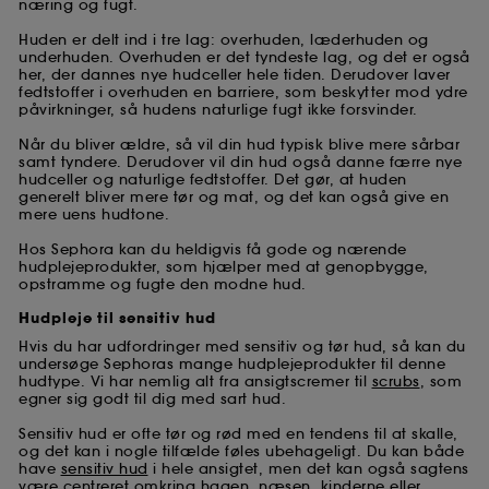
næring og fugt.
Huden er delt ind i tre lag: overhuden, læderhuden og
underhuden. Overhuden er det tyndeste lag, og det er også
her, der dannes nye hudceller hele tiden. Derudover laver
fedtstoffer i overhuden en barriere, som beskytter mod ydre
påvirkninger, så hudens naturlige fugt ikke forsvinder.
Når du bliver ældre, så vil din hud typisk blive mere sårbar
samt tyndere. Derudover vil din hud også danne færre nye
hudceller og naturlige fedtstoffer. Det gør, at huden
generelt bliver mere tør og mat, og det kan også give en
mere uens hudtone.
Hos Sephora kan du heldigvis få gode og nærende
hudplejeprodukter, som hjælper med at genopbygge,
opstramme og fugte den modne hud.
Hudpleje til sensitiv hud
Hvis du har udfordringer med sensitiv og tør hud, så kan du
undersøge Sephoras mange hudplejeprodukter til denne
hudtype. Vi har nemlig alt fra ansigtscremer til
scrubs
, som
egner sig godt til dig med sart hud.
Sensitiv hud er ofte tør og rød med en tendens til at skalle,
og det kan i nogle tilfælde føles ubehageligt. Du kan både
have
sensitiv hud
i hele ansigtet, men det kan også sagtens
være centreret omkring hagen, næsen, kinderne eller