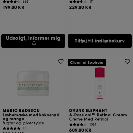
663
111
199,00 KR
229,00 KR
Udsolgt, informer mig
Tilføj til indkøbskurv
Clean at Sephora
MARIO BADESCU
DRUNK ELEPHANT
Læbemaske med kokosnød
A-Passioni™ Retinol Cream
og mango
Creme Med Retinol
fugter og giver fylde
1381
101
609,00 KR