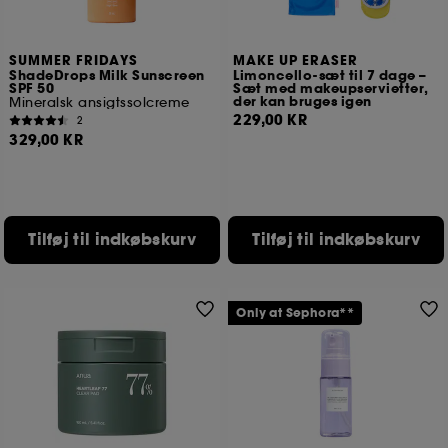
SUMMER FRIDAYS
MAKE UP ERASER
ShadeDrops Milk Sunscreen
Limoncello-sæt til 7 dage –
SPF 50
Sæt med makeupservietter,
der kan bruges igen
Mineralsk ansigtssolcreme
229,00 KR
2
329,00 KR
Tilføj til indkøbskurv
Tilføj til indkøbskurv
Only at Sephora**