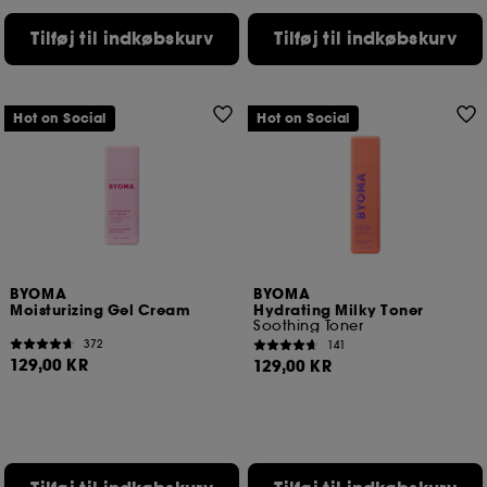
Bortset fra tekniske cookies kræver deponering og
Tilføj til indkøbskurv
Tilføj til indkøbskurv
behandling af disse oplysninger din tilladelse. Du kan
tilpasse dine valg vedrørende placeringen af ​​disse
cookies ved hjælp af knappen "tilpas mine valg"
nedenfor eller beslutte at "acceptere alle" eller "afvise
Hot on Social
Hot on Social
alle". Du kan til enhver tid vælge at trække dit
samtykke tilbage. Hvis du ønsker mere information om
de anvendte cookies, skal du klikke
her
.
BYOMA
BYOMA
Moisturizing Gel Cream
Hydrating Milky Toner
Soothing Toner
372
141
129,00 KR
129,00 KR