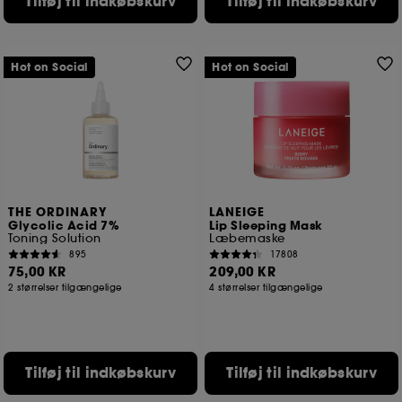
Tilføj til indkøbskurv
Tilføj til indkøbskurv
Hot on Social
Hot on Social
THE ORDINARY
LANEIGE
Glycolic Acid 7%
Lip Sleeping Mask
Toning Solution
Læbemaske
895
17808
75,00 KR
209,00 KR
2 størrelser tilgængelige
4 størrelser tilgængelige
Tilføj til indkøbskurv
Tilføj til indkøbskurv