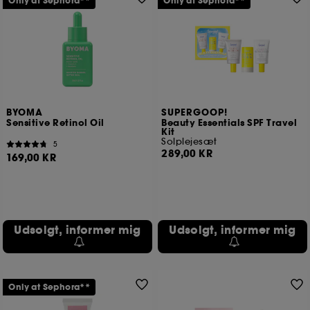
Only at Sephora**
Only at Sephora**
BYOMA
SUPERGOOP!
Sensitive Retinol Oil
Beauty Essentials SPF Travel
Kit
Solplejesæt
5
289,00 KR
169,00 KR
Udsolgt, informer mig
Udsolgt, informer mig
Only at Sephora**