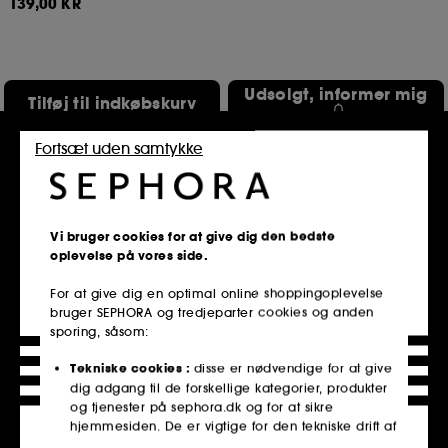
139,00 KR
Udsolgt, informer mig
Tilføj til indkøbskurv
Fortsæt uden samtykke
Only at Sephora**
Vi bruger cookies for at give dig den bedste
oplevelse på vores side.
For at give dig en optimal online shoppingoplevelse
bruger SEPHORA og tredjeparter cookies og anden
sporing, såsom:
GLOW RECIPE
FRESH
Fugtgivende renseprodukt
Lotus Youth Preserve Rescue
med avocado og ceramid
Mask
Tekniske cookies :
disse er nødvendige for at give
Eksfolierende anti-age-maske med Lotus
835
dig adgang til de forskellige kategorier, produkter
17
189,00 KR
og tjenester på sephora.dk og for at sikre
579,00 KR
hjemmesiden. De er vigtige for den tekniske drift af
2 størrelser tilgængelige
hjemmesiden og kan ikke deaktiveres.