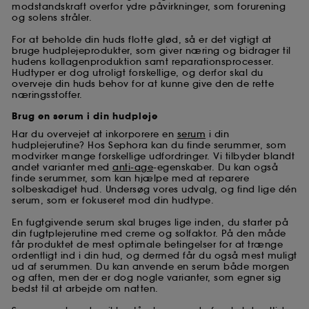
modstandskraft overfor ydre påvirkninger, som forurening
og solens stråler.
For at beholde din huds flotte glød, så er det vigtigt at
bruge hudplejeprodukter, som giver næring og bidrager til
hudens kollagenproduktion samt reparationsprocesser.
Hudtyper er dog utroligt forskellige, og derfor skal du
overveje din huds behov for at kunne give den de rette
næringsstoffer.
Brug en serum i din hudpleje
Har du overvejet at inkorporere en
serum
i din
hudplejerutine? Hos Sephora kan du finde serummer, som
modvirker mange forskellige udfordringer. Vi tilbyder blandt
andet varianter med
anti-age
-egenskaber. Du kan også
finde serummer, som kan hjælpe med at reparere
solbeskadiget hud. Undersøg vores udvalg, og find lige dén
serum, som er fokuseret mod din hudtype.
En fugtgivende serum skal bruges lige inden, du starter på
din fugtplejerutine med creme og solfaktor. På den måde
får produktet de mest optimale betingelser for at trænge
ordentligt ind i din hud, og dermed får du også mest muligt
ud af serummen. Du kan anvende en serum både morgen
og aften, men der er dog nogle varianter, som egner sig
bedst til at arbejde om natten.