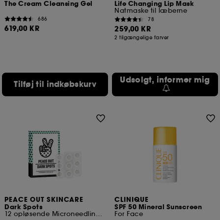
The Cream Cleansing Gel
Life Changing Lip Mask
Natmaske til læberne
686
78
619,00 KR
259,00 KR
2 tilgængelige farver
Udsolgt, informer mig
Tilføj til indkøbskurv
PEACE OUT SKINCARE
CLINIQUE
Dark Spots
SPF 50 Mineral Sunscreen
12 opløsende Microneedling Brightening Dots
For Face