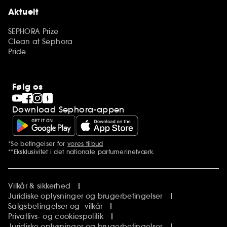
Aktuelt
SEPHORA Prize
Clean at Sephora
Pride
Følg os
Download Sephora-appen
*Se betingelser for
vores tilbud
Yderligere bemærkninger
**Eksklusivitet i det nationale parfumerinetværk.
Vilkår & sikkerhed
Juridiske oplysninger og brugerbetingelser
Salgsbetingelser og -vilkår
Privatlivs- og cookiespolitik
Juridiske oplysninger og brugerbetingelser