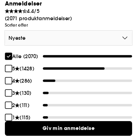
Anmeldelser
4.4/5
(2071 produktanmeldelser)
Sorter efter
Nyeste
Alle (2070)
5
(1428)
4
(286)
3
(130)
2
(111)
1
(115)
Giv min anmeldelse