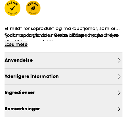
Et mildt renseprodukt og makeupfjerner, som er
fyldt med antioxidanter fra blåbær, hyaluronsyre
For at opdage vores Clean at Sephora politikker,
og skånsomme AHA'er.
klik på
her
Læs mere
Vegan :
Produkter fremstillet med ingredienser af
Anvendelse
naturlig oprindelse.
Yderligere information
Ingredienser
Bemærkninger