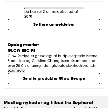
Du har set 2 anmeldelser ud af
2070
Se flere anmeldelser
Opdag mærket
GLOW RECIPE
Glow Recipe er grundlagt af hudplejespecialisterne
Sarah Lee og Christine Chang (som tilsammen har
over 20 års erfaring i den globale skønhedsbranche)
og bygger på en passion og et engagement for at
Læs mere
afmystificere opskriften på den sundeste hud.
Se alle produkter Glow Recipe
Brandet parrer antioxidantrige frugter med blide,
men kraftfulde aktiver for at skabe en hudpleje, der
redder vores huds evigt skiftende behov. Desuden
omfavner Glow Recipe, hvad ægte hud er. Tænk:
frugt, klinisk effektive formler og glødende resultater.
Modtag nyheder og tilbud fra Sephora!