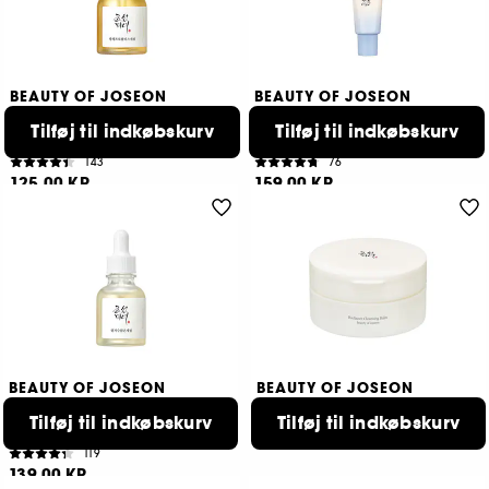
BEAUTY OF JOSEON
BEAUTY OF JOSEON
Glow Serum: Propolis +
Relief Sun Aqua-Fresh: Rice
Niacinamide
+ B5 SPF50+
Tilføj til indkøbskurv
Tilføj til indkøbskurv
Beroliger og reducerer porer
Solcreme med ris og B5
143
76
125,00 KR
159,00 KR
BEAUTY OF JOSEON
BEAUTY OF JOSEON
Glow Deep Serum: Rice +
Radiance Cleansing Balm
Alpha Arbutin
Tilføj til indkøbskurv
Tilføj til indkøbskurv
Rensende olie af balsam-typen
En ensartet teint, der stråler
159,00 KR
119
139,00 KR