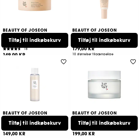
BEAUTY OF JOSEON
BEAUTY OF JOSEON
Revive Under Eye Patch
Tinted Mineral Dayscreen
Ginseng + Retinal
SPF 30
Tilføj til indkøbskurv
Tilføj til indkøbskurv
Til fine linjer og rynker
Tonede solcreme med ceramider
179,00 KR
18
149,00 KR
10 størrelser tilgængelige
BEAUTY OF JOSEON
BEAUTY OF JOSEON
Glow Replenishing Rice Milk
Dynasty Cream- Plejende
creme med anti-age fordele
Fugtgivende lotion
Tilføj til indkøbskurv
Tilføj til indkøbskurv
165
119
149,00 KR
199,00 KR