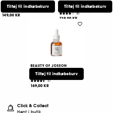
Ginseng Essence Water
Calming Serum: Green Tea +
Panthenol- Bedre lindring og
Tilføj til indkøbskurv
Fugtgivende essens med energigivende ginseng
Tilføj til indkøbskurv
fugttilførsel
6
45
149,00 KR
139,00 KR
BEAUTY OF JOSEON
Revive Serum: Ginseng +
Snail Mucin
Tilføj til indkøbskurv
Reparerende anti-age serum
21
169,00 KR
Click & Collect
Hent i butik