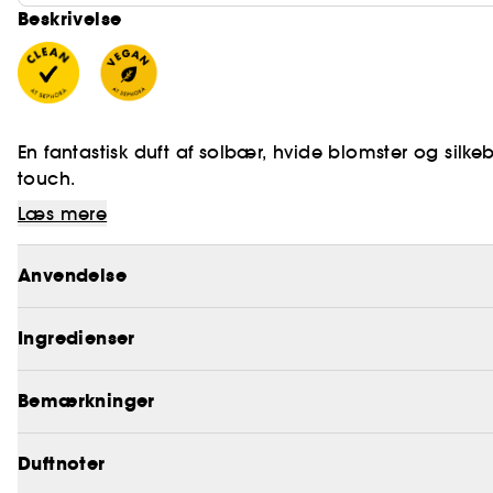
Beskrivelse
En fantastisk duft af solbær, hvide blomster og silke
touch.
Læs mere
For at opdage vores Clean at Sephora politikker, kl
Anvendelse
Vegan :
Produkter fremstillet med ingredienser af nat
Ingredienser
Bemærkninger
Duftnoter