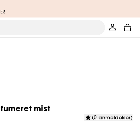
TER
rfumeret mist
(0 anmeldelser)