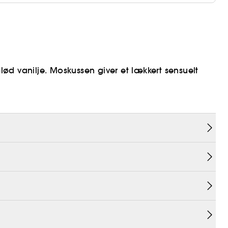
blød vanilje. Moskussen giver et lækkert sensuelt
ik på
her
urlig oprindelse.