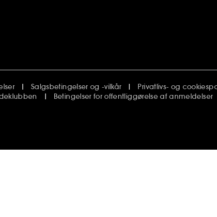
elser
Salgsbetingelser og -vilkår
Privatlivs- og cookiespol
undeklubben
Betingelser for offentliggørelse af anmeldelser