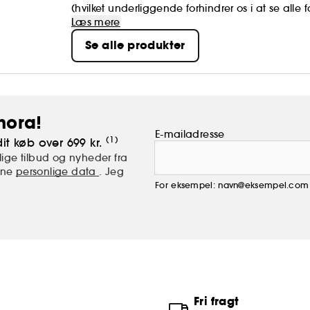
(hvilket underliggende forhindrer os i at se alle
seriøs måde) Forestil dig et farverigt parallelt uni
Læs mere
overalt; gør det almindelige ekstraordinært!.
Se alle produkter
hora!
E-mailadresse
(1)
it køb over 699 kr.
ige tilbud og nyheder fra
mine
personlige data
. Jeg
For eksempel: navn@eksempel.com
Fri fragt