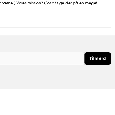
 farverne.) Vores mission? (For at sige det på en meget
vers, der skal integreres i dit daglige liv for at bringe farve
Tilmeld