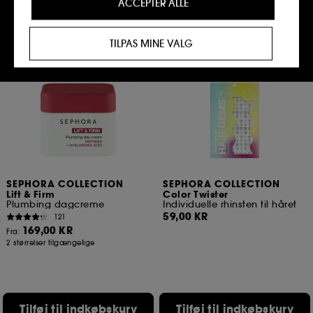
ACCEPTER ALLE
produkter, tjenester og indhold, der bedst passer til
Tilføj til indkøbskurv
Tilføj til indkøbskurv
dine præferencer, og at give dig kampagnetilbud,
der er skræddersyet til din profil.
TILPAS MINE VALG
Cookies til sociale medier og reklamer :
disse
cookies bruges til at vise dig indhold, der kan
Only at Sephora**
Only at Sephora**
være af interesse for dig, gennem personlige
reklamer, herunder på tredjepartswebsteder og
sociale medieplatforme, baseret på de sider, du
har besøgt, din browserhistorik og din
interaktionshistorik.
Statistiske cookies :
de gør det muligt for os at
udarbejde statistikker over antallet af besøgende
SEPHORA COLLECTION
SEPHORA COLLECTION
på vores hjemmeisde og deres browservaner for at
Lift & Firm
Color Twister
forbedre dets ydeevne.
Plumbing dagcreme
Individuelle rhinsten til håret
59,00 KR
121
169,00 KR
Cookies til sikring af onlinebetalinger :
de gør det
Fra:
muligt for os at forhindre betalingssvig og
2 størrelser tilgængelige
identitetstyveri.
Bortset fra tekniske cookies kræver deponering og
behandling af disse oplysninger din tilladelse. Du kan
Tilføj til indkøbskurv
Tilføj til indkøbskurv
tilpasse dine valg vedrørende placeringen af ​​disse