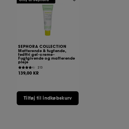
Only at Sephora**
SEPHORA COLLECTION
Matterende & fugtende,
fedtfri gel-creme-
Fugtgivende og matterende
pleje
213
139,00 KR
Tilføj til indkøbskurv