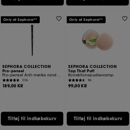
cookies ved hjælp af knappen "tilpas mine valg"
nedenfor eller beslutte at "acceptere alle" eller "afvise
alle". Du kan til enhver tid vælge at trække dit
Only at Sephora**
Only at Sephora**
samtykke tilbage. Hvis du ønsker mere information om
de anvendte cookies, skal du klikke
her
.
SEPHORA COLLECTION
SEPHORA COLLECTION
Pro-pensel
Tap That Puff
Pro-pensel Anti-mørke rande #57
Korrektionspudesvamp
1116
96
189,00 KR
99,00 KR
Tilføj til indkøbskurv
Tilføj til indkøbskurv