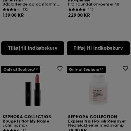
Lift & Firm
Pro-pensel
Udglattende og opstrammende øjencreme
Pro Foundation-pensel 40
132
145
139,00 KR
229,00 KR
Tilføj til indkøbskurv
Tilføj til indkøbskurv
Only at Sephora**
Only at Sephora**
SEPHORA COLLECTION
SEPHORA COLLECTION
Rouge Is Not My Name
Express Nail Polish Remover
Satin lipstick
Neglelakfjerner med svamp
79,00 KR
45