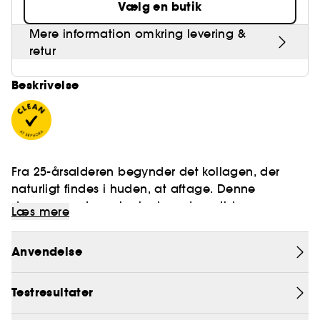
Vælg en butik
Mere information omkring levering &
retur
Beskrivelse
Fra 25-årsalderen begynder det kollagen, der
naturligt findes i huden, at aftage. Denne
dagcreme, der er beriget med peptider og
Læs mere
hyaluronsyre, fugter huden, reducerer synligt
forekomsten af fine linjer og rynker og giver huden
- Tekstur: creme.
Anvendelse
fylde.
- Behov: antirynke, fugtgivende.
- Hudtype: Tør, normal, fedtet, blandet, følsom
- Aktive ingredienser : Peptider, deres mission?
Testresultater
En effektiv creme, der giver fylde til ansigtet
Forbedring af hudens struktur + hyaluronsyre,