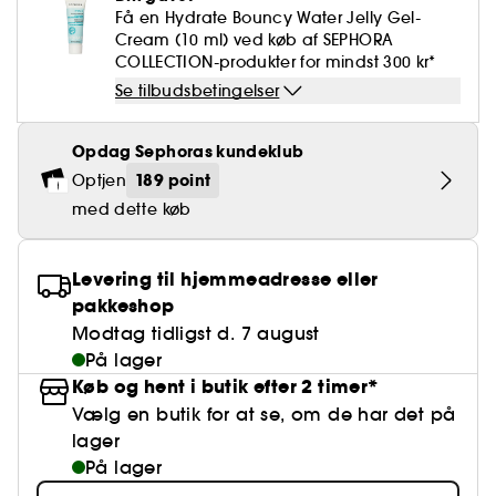
Falske øjenvipper
Blyantspidsere
Clean hudpleje
BB- & CC-cream
Rødme
Få en Hydrate Bouncy Water Jelly Gel-
Parfumer under 400 kr.
High-Performance Hårpleje
Powdery
Krølle & Bølgedefinition
Personal Care
Se alt
Makeup-trends
Hovedbundsscrub
Cream (10 ml) ved køb af SEPHORA
Neglefil & negleklippere
Clean parfume
Paletter
COLLECTION-produkter for mindst 300 kr*
Dækning
Fragrance Layering
Hair Styling
Water
Hydrering
Best Skin Ever Shade Finder
Skincare meets Makeup
Se tilbudsbetingelser
Se alt
Blotting Paper
Clean hårpleje
Porer
Sæsonens dufte
Haircare Guide
Musk
Solbeskyttelse
Cream Lip Stain Shade Finder
Skin Longevity
Make it last
Opdag Sephoras kundeklub
Parfume Highlights
Hårpleje under 250 kr
Glatning
Self-Care Moment
189 point
Optjen
Skincare meets Makeup
med dette køb
Dufte fortæller historier
Haircare Finder
Farvet hår
Affordable Skincare
Makeup Routine
Wonder Treatment
Do you speak Skincare
Levering til hjemmeadresse eller
Find your favourite finish
pakkeshop
Dear skin, I love you
Modtag tidligst d. 7 august
Instant Lip Love
På lager
Køb og hent i butik efter 2 timer*
Feel good makeup
Vælg en butik for at se, om de har det på
lager
På lager