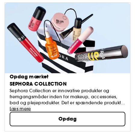
Opdag mærket
SEPHORA COLLECTION
Sephora Collection er innovative produkter og
fremgangsmåder inden for makeup, accessories,
bad og plejeprodukter. Det er spændende produkter
som er på forkant med udviklingen inden for alt
Læs mere
beauty, og der er altid tale om kvalitetsvarer.
Opdag