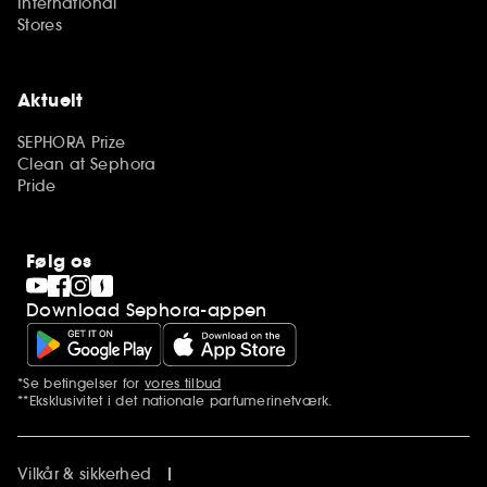
International
Stores
Aktuelt
SEPHORA Prize
Clean at Sephora
Pride
Følg os
Download Sephora-appen
*Se betingelser for
vores tilbud
Yderligere bemærkninger
**Eksklusivitet i det nationale parfumerinetværk.
Vilkår & sikkerhed