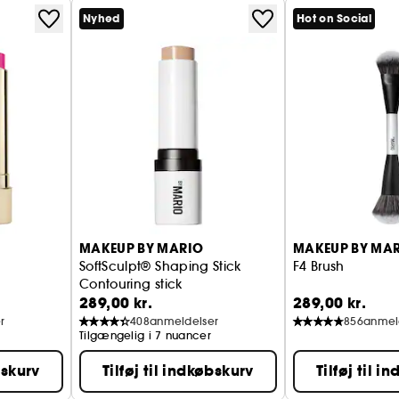
Nyhed
Hot on Social
MAKEUP BY MARIO
MAKEUP BY MA
SoftSculpt® Shaping Stick
F4 Brush
Contouring stick
289,00 kr.
289,00 kr.
r
408
anmeldelser
856
anmel
Tilgængelig i 7 nuancer
bskurv
Tilføj til indkøbskurv
Tilføj til i