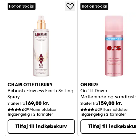
Hot on Social
Hot on Social
CHARLOTTE TILBURY
ONESIZE
Airbrush Flawless Finish Setting
On 'Til Dawn
Spray
Matterende og vandfast s
169,00 kr.
159,00 kr.
Fikseringsspray til makeup
Starter fra
Starter fra
2974
anmeldelser
2911
anmeldelser
Tilgængelig i 2 formater
Tilgængelig i 2 formater
Tilføj til indkøbskurv
Tilføj til indkøbsku