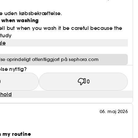
e uden købsbekræftelse.
y when washing
well but when you wash it be careful because the
study
le
e oprindeligt offentliggjort på sephora.com
se nyttig?
0
0
dhold
06. maj 2026
n my routine