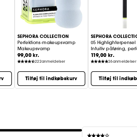
SEPHORA COLLECTION
SEPHORA COLLECTI
Perfektions-makeupsvamp
05 Highlighterpensel
0
Makeupsvamp
Intuitiv påføring, perf
99,00 kr.
119,00 kr.
222
anmeldelser
26
anmeldelser
rv
Tilføj til indkøbskurv
Tilføj til indkø