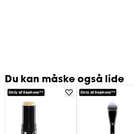
Du kan måske også lide
Only at Sephora**
Only at Sephora**