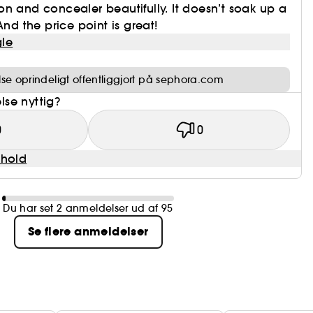
n and concealer beautifully. It doesn’t soak up a
And the price point is great!
le
e oprindeligt offentliggjort på sephora.com
se nyttig?
0
0
dhold
Du har set 2 anmeldelser ud af 95
Se flere anmeldelser