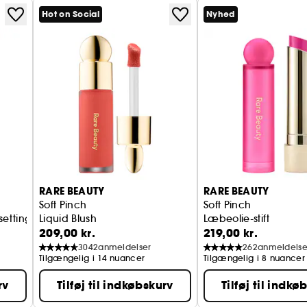
Hot on Social
Nyhed
RARE BEAUTY
RARE BEAUTY
Soft Pinch
Soft Pinch
etting spray
Liquid Blush
Læbeolie-stift
209,00 kr.
219,00 kr.
3042
anmeldelser
262
anmeldelse
Tilgængelig i 14 nuancer
Tilgængelig i 8 nuancer
rv
Tilføj til indkøbskurv
Tilføj til indkø