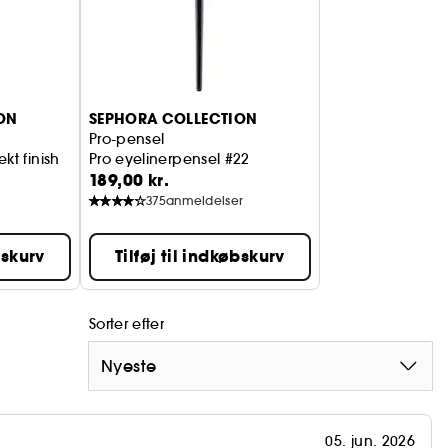
ON
SEPHORA COLLECTION
Pro-pensel
ekt finish
Pro eyelinerpensel #22
189,00 kr.
375
anmeldelser
bskurv
Tilføj til indkøbskurv
Sorter efter
Nyeste
05. jun. 2026