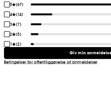
5
(67)
4
(14)
3
(7)
2
(5)
1
(2)
Giv min anmeldels
Betingelser for offentliggørelse af anmeldelser