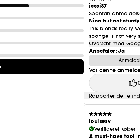
jessi87
Spontan anmeldels
Nice but not sturd
This blends really 
sponge is not very 
Oversæt med Goog
Anbefaler: Ja
Anmeldels
e
Var denne anmeldel
Rapporter dette in
louisesv
Verificeret køber
A must-have tool i