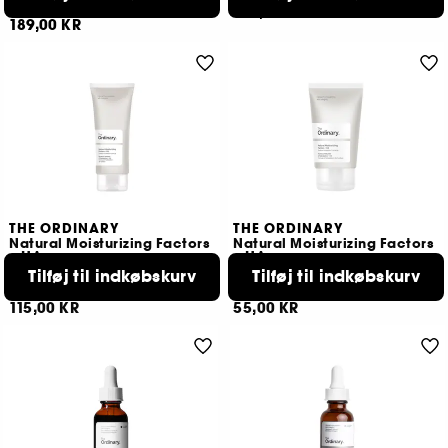
76
139,00 KR
189,00 KR
THE ORDINARY
THE ORDINARY
Natural Moisturizing Factors
Natural Moisturizing Factors
+ HA
+ HA
Moisturizer
Mini Moisturizer
Tilføj til indkøbskurv
Tilføj til indkøbskurv
171
33
115,00 KR
55,00 KR