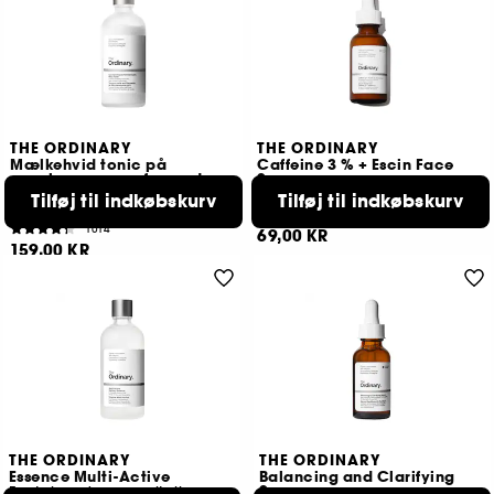
THE ORDINARY
THE ORDINARY
Mælkehvid tonic på
Caffeine 3 % + Escin Face
saccharomyces-fermenter
Serum
30 %
Ansigtsserum
Tilføj til indkøbskurv
Tilføj til indkøbskurv
Blid eksfolierende tonic
5
1014
69,00 KR
159,00 KR
THE ORDINARY
THE ORDINARY
Essence Multi-Active
Balancing and Clarifying
Serum
Fugtgivende og revitaliserende essens