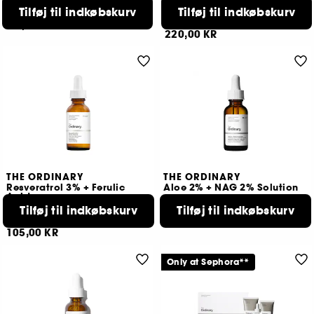
Rensende og afbalancerende serum
Tilføj til indkøbskurv
Tilføj til indkøbskurv
113
818
115,00 KR
220,00 KR
THE ORDINARY
THE ORDINARY
Resveratrol 3% + Ferulic
Aloe 2% + NAG 2% Solution
Acid
Serum
Tilføj til indkøbskurv
Tilføj til indkøbskurv
520
8
159,00 KR
105,00 KR
Only at Sephora**