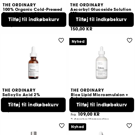
THE ORDINARY
THE ORDINARY
100% Organic Cold-Pressed
Ascorbyl Glucoside Solution
12%
Rose Hip Seed Oil
Serum
Tilføj til indkøbskurv
Tilføj til indkøbskurv
60
196
105,00 KR
150,00 KR
Nyhed
THE ORDINARY
THE ORDINARY
Salicylic Acid 2%
Rice Lipid Microemulsion +
Ectoine
Anhydrous Solution
Fugtgivende mikroemulsion
Tilføj til indkøbskurv
Tilføj til indkøbskurv
6
451
69,00 KR
109,00 KR
Fra:
2 størrelser tilgængelige
Nyhed