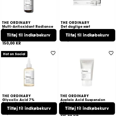
THE ORDINARY
THE ORDINARY
Multi-Antioxidant Radiance
Det daglige sæt
Serum
Plejerutine
Serum, der giver ansigtet glød
Tilføj til indkøbskurv
Tilføj til indkøbskurv
74
278
210,00 KR
150,00 KR
Hot on Social
THE ORDINARY
THE ORDINARY
Glycolic Acid 7%
Azelaic Acid Suspension
10%
Toning Solution
Serum
Tilføj til indkøbskurv
Tilføj til indkøbskurv
897
8
75,00 KR