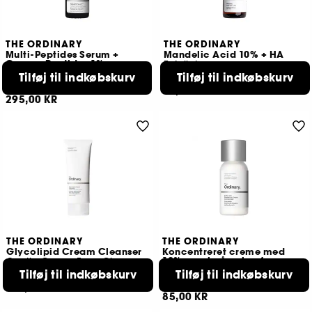
THE ORDINARY
THE ORDINARY
Multi-Peptides Serum +
Mandelic Acid 10% + HA
Copper Peptides 1%
Exfoliator
Face Care Serum
Tilføj til indkøbskurv
Tilføj til indkøbskurv
521
792
79,00 KR
295,00 KR
THE ORDINARY
THE ORDINARY
Glycolipid Cream Cleanser
Koncentreret creme med
10% svovl på pulverform
Gentle Cream Face Cleanser
Pleje til urenheder
Tilføj til indkøbskurv
Tilføj til indkøbskurv
659
24
129,00 KR
85,00 KR