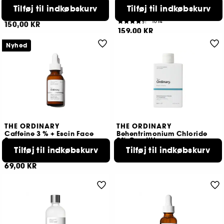
30 %
Serum
Tilføj til indkøbskurv
Tilføj til indkøbskurv
Blid eksfolierende tonic
196
1014
150,00 KR
159,00 KR
Nyhed
THE ORDINARY
THE ORDINARY
Caffeine 3 % + Escin Face
Behentrimonium Chloride
Serum
2% Conditioner
Ansigtsserum
Tilføj til indkøbskurv
85,00 KR
Tilføj til indkøbskurv
5
69,00 KR