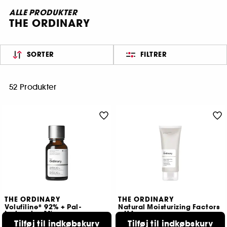
ALLE PRODUKTER
THE ORDINARY
SORTER
FILTRER
52 Produkter
THE ORDINARY
THE ORDINARY
Volufiline* 92% + Pal-
Natural Moisturizing Factors
Isoleucine 1%
+ HA
Målrettet udfyldende serum
Moisturizer
Tilføj til indkøbskurv
Tilføj til indkøbskurv