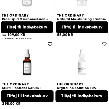
THE ORDINARY
THE ORDINARY
Rice Lipid Microemulsion +
Natural Moisturizing Factors
Ectoine
+ HA
Fugtgivende mikroemulsion
Mini Moisturizer
Tilføj til indkøbskurv
Tilføj til indkøbskurv
451
33
109,00 KR
55,00 KR
Fra:
2 størrelser tilgængelige
THE ORDINARY
THE ORDINARY
Multi-Peptides Serum +
Argireline Solution 10%
Copper Peptides 1%
Serum
Face Care Serum
Tilføj til indkøbskurv
Tilføj til indkøbskurv
464
792
89,00 KR
295,00 KR