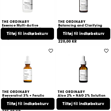
THE ORDINARY
THE ORDINARY
Essence Multi-Active
Balancing and Clarifying
Serum
Fugtgivende og revitaliserende essens
Rensende og afbalancerende serum
Tilføj til indkøbskurv
Tilføj til indkøbskurv
113
818
115,00 KR
220,00 KR
THE ORDINARY
THE ORDINARY
Resveratrol 3% + Ferulic
Aloe 2% + NAG 2% Solution
Acid
Serum
Tilføj til indkøbskurv
Tilføj til indkøbskurv
520
8
159,00 KR