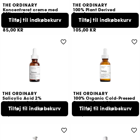
THE ORDINARY
THE ORDINARY
Koncentreret creme med
100% Plant Derived
10% svovl på pulverform
Squalane
Pleje til urenheder
Serum
Tilføj til indkøbskurv
Tilføj til indkøbskurv
24
32
85,00 KR
105,00 KR
THE ORDINARY
THE ORDINARY
Salicylic Acid 2%
100% Organic Cold-Pressed
Anhydrous Solution
Rose Hip Seed Oil
Tilføj til indkøbskurv
Tilføj til indkøbskurv
6
60
69,00 KR
105,00 KR