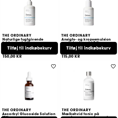
THE ORDINARY
THE ORDINARY
Naturlige fugtgivende
Ansigts- og kropsemulsion
faktorer + Inulin
med niacinamid 5 %
Bodylotion
Let emulsion
Tilføj til indkøbskurv
Tilføj til indkøbskurv
267
263
150,00 KR
115,00 KR
THE ORDINARY
THE ORDINARY
Ascorbyl Glucoside Solution
Mælkehvid tonic på
12%
saccharomyces-fermenter