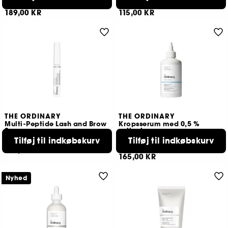
76
171
189,00 KR
115,00 KR
THE ORDINARY
THE ORDINARY
Multi-Peptide Lash and Brow
Kropsserum med 0,5 %
Serum
salicylsure
Serum mod urenheder til kroppen
Tilføj til indkøbskurv
Tilføj til indkøbskurv
5793
9
139,00 KR
165,00 KR
Nyhed