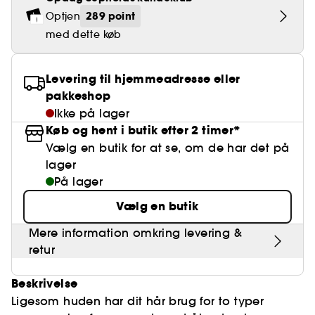
Falske øjenvipper
Blyantspidsere
Clean hudpleje
BB- & CC-cream
Rødme
Parfumer under 400 kr.
High-Performance Hårpleje
289 point
Optjen
Powdery
Krølle & Bølgedefinition
Personal Care
Se alt
Makeup-trends
Hovedbundsscrub
med dette køb
Neglefil & negleklippere
Clean parfume
Paletter
Dækning
Fragrance Layering
Hair Styling
Water
Hydrering
Best Skin Ever Shade Finder
Skincare meets Makeup
Se alt
Blotting Paper
Clean hårpleje
Porer
Sæsonens dufte
Haircare Guide
Levering til hjemmeadresse eller
Musk
Solbeskyttelse
Cream Lip Stain Shade Finder
Skin Longevity
Make it last
pakkeshop
Parfume Highlights
Hårpleje under 250 kr
Glatning
Ikke på lager
Self-Care Moment
Skincare meets Makeup
Køb og hent i butik efter 2 timer*
Dufte fortæller historier
Haircare Finder
Farvet hår
Affordable Skincare
Vælg en butik for at se, om de har det på
Makeup Routine
lager
Wonder Treatment
Do you speak Skincare
På lager
Find your favourite finish
Vælg en butik
Dear skin, I love you
Instant Lip Love
Mere information omkring levering &
Feel good makeup
retur
Beskrivelse
Ligesom huden har dit hår brug for to typer