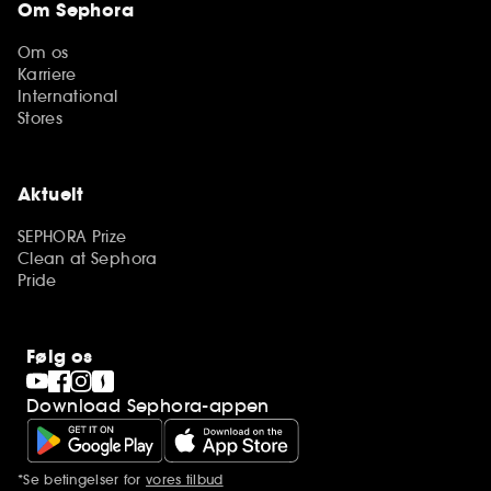
Om Sephora
Om os
Karriere
International
Stores
Aktuelt
SEPHORA Prize
Clean at Sephora
Pride
Følg os
Download Sephora-appen
*Se betingelser for
vores tilbud
Yderligere bemærkninger