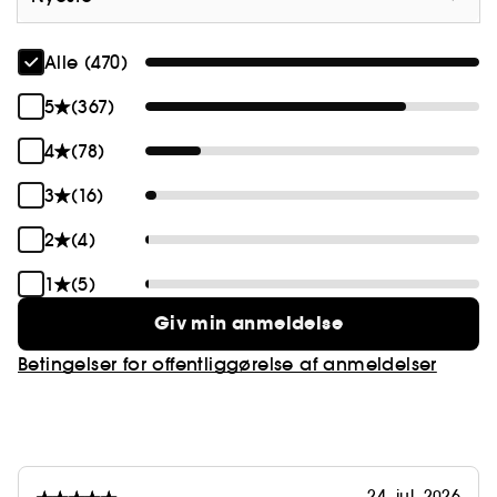
Alle (470)
5
(367)
4
(78)
3
(16)
2
(4)
1
(5)
Giv min anmeldelse
Betingelser for offentliggørelse af anmeldelser
24. jul. 2026