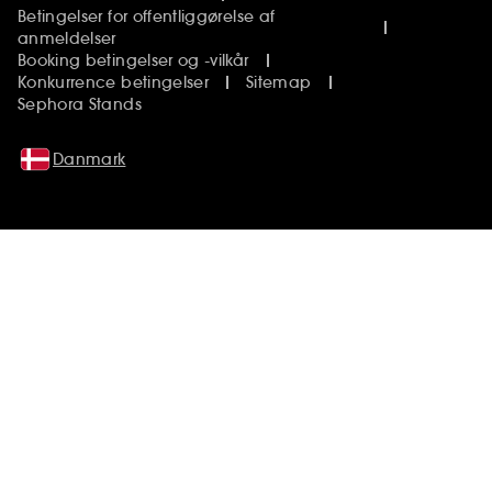
Betingelser for offentliggørelse af
anmeldelser
Booking betingelser og -vilkår
Konkurrence betingelser
Sitemap
Sephora Stands
Danmark