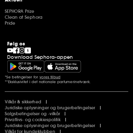
SEPHORA Prize
Clean at Sephora
Pride
Følg os
Download Sephora-appen
*Se betingelser for
vores tilbud
Yderligere bemærkninger
**Eksklusivitet i det nationale parfumerinetværk.
Vilkår & sikkerhed
Juridiske oplysninger og brugerbetingelser
Salgsbetingelser og -vilkår
Privatlivs- og cookiespolitik
Juridiske oplysninger og brugerbetingelser
Vilkår for kundeklubben