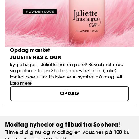
Opdag mærket
JULIETTE HAS A GUN
Rygtet siger... Juliette har en pistol! Bevæbnet med
sin parfume tager Shakespeares heltinde (Julie)
kontrol over sit liv. Pistolen er et symbol på magt eller
blot et bluffende tilbehør og symboliserer først og
Læs mere
fremmest kvinders overlegenhed over mænd. En
OPDAG
kollektion af originale dufte, designet som usynligt
tøj, af Romano Ricci.
Modtag nyheder og tilbud fra Sephora!
Tilmeld dig nu og modtag en voucher på 100 kr.
(1)