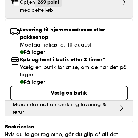
Falske øjenvipper
Blyantspidsere
Clean hudpleje
269 point
Optjen
BB- & CC-cream
Rødme
Parfumer under 400 kr.
High-Performance Hårpleje
Powdery
Krølle & Bølgedefinition
Personal Care
Se alt
Makeup-trends
med dette køb
Hovedbundsscrub
Neglefil & negleklippere
Clean parfume
Paletter
Dækning
Fragrance Layering
Hair Styling
Water
Hydrering
Best Skin Ever Shade Finder
Skincare meets Makeup
Se alt
Blotting Paper
Clean hårpleje
Levering til hjemmeadresse eller
Porer
Sæsonens dufte
Haircare Guide
Musk
Solbeskyttelse
Cream Lip Stain Shade Finder
Skin Longevity
pakkeshop
Make it last
Modtag tidligst d. 10 august
Parfume Highlights
Hårpleje under 250 kr
Glatning
Self-Care Moment
På lager
Skincare meets Makeup
Køb og hent i butik efter 2 timer*
Dufte fortæller historier
Haircare Finder
Farvet hår
Affordable Skincare
Vælg en butik for at se, om de har det på
Makeup Routine
Wonder Treatment
lager
Do you speak Skincare
Find your favourite finish
På lager
Dear skin, I love you
Vælg en butik
Instant Lip Love
Mere information omkring levering &
Feel good makeup
retur
Beskrivelse
Hvis du følger reglerne, går du glip af alt det