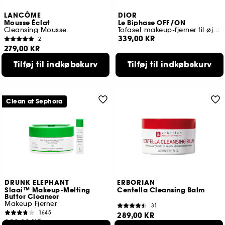
LANCÔME
DIOR
Mousse Éclat
Le Biphase OFF/ON
Cleansing Mousse
Tofaset makeup-fjerner til øjne, øjenvipper og læber
339,00 KR
2
279,00 KR
Tilføj til indkøbskurv
Tilføj til indkøbskurv
Clean at Sephora
DRUNK ELEPHANT
ERBORIAN
Slaai™ Makeup-Melting
Centella Cleansing Balm
Butter Cleanser
Makeup Fjerner
31
1645
289,00 KR
329,00 KR