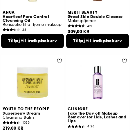
ANUA
MERIT BEAUTY
Heartleaf Pore Control
Great Skin Double Cleanse
Cleansing Oil
Makeupfjerner
Renseolie til at fjerne makeup
421
28
309,00 KR
139,00 KR
Tilføj til indkøbskurv
Tilføj til indkøbskurv
YOUTH TO THE PEOPLE
CLINIQUE
Superberry Dream
Take the Day off Makeup
Remover for Lids, Lashes and
Cleansing Balm
Lips
1330
4126
219,00 KR