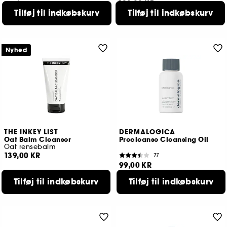
199,00 KR
Tilføj til indkøbskurv
Tilføj til indkøbskurv
Nyhed
THE INKEY LIST
DERMALOGICA
Oat Balm Cleanser
Precleanse Cleansing Oil
Oat rensebalm
139,00 KR
77
99,00 KR
Tilføj til indkøbskurv
Tilføj til indkøbskurv
Laveste pris : 129,00 KR
2 størrelser tilgængelige