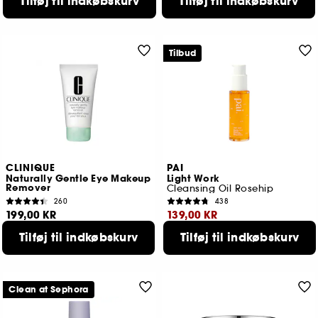
Tilføj til indkøbskurv
Tilføj til indkøbskurv
Tilbud
CLINIQUE
PAI
Naturally Gentle Eye Makeup
Light Work
Remover
Cleansing Oil Rosehip
260
438
199,00 KR
139,00 KR
Tilføj til indkøbskurv
Tilføj til indkøbskurv
Laveste pris : 169,00 KR
2 størrelser tilgængelige
Clean at Sephora