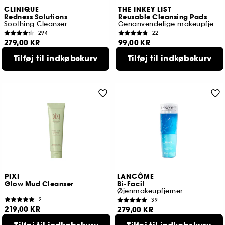
CLINIQUE
THE INKEY LIST
Redness Solutions
Reusable Cleansing Pads
Soothing Cleanser
Genanvendelige makeupfjer-rondeller
294
22
279,00 KR
99,00 KR
Tilføj til indkøbskurv
Tilføj til indkøbskurv
PIXI
LANCÔME
Glow Mud Cleanser
Bi-Facil
Øjenmakeupfjerner
2
39
219,00 KR
279,00 KR