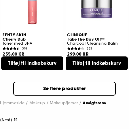
FENTY SKIN
CLINIQUE
Cherry Dub
Take The Day Off™
Toner med BHA
Charcoal Cleansing Balm
318
363
255,00 KR
299,00 KR
Tilføj til indkøbskurv
Tilføj til indkøbskurv
Se flere produkter
Hjemmeside
Makeup
Makeupfjerner
Ansigtsrens
[
Next
]
1
2