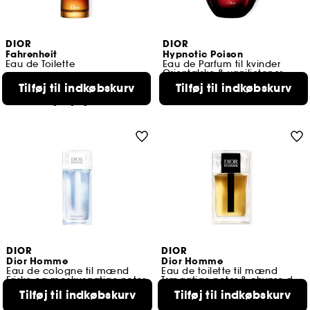
DIOR
DIOR
Fahrenheit
Hypnotic Poison
Eau de Toilette
Eau de Parfum til kvinder
Orientalske & vaniljetoner
116
Tilføj til indkøbskurv
Tilføj til indkøbskurv
7
679,00 KR
Fra:
869,00 KR
2 størrelser tilgængelige
DIOR
DIOR
Dior Homme
Dior Homme
Eau de cologne til mænd
Eau de toilette til mænd
Friske og moskusagtige noter
Træagtige noter & chypre duftnoter
Tilføj til indkøbskurv
Tilføj til indkøbskurv
48
1245
739,00 KR
689,00 KR
Fra:
Fra: