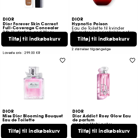
DIOR
DIOR
Dior Forever Skin Correct
Hypnotic Poison
Full-Coverage Concealer
Eau de Toilette til kvinder
24h Hydration and Wear
Blomster og orientalske noter
Tilføj til indkøbskurv
Tilføj til indkøbskurv
126
994
179,00 KR
569,00 KR
Fra:
2 størrelser tilgængelige
Laveste pris : 299,00 KR
17 tilgængelige farver
DIOR
DIOR
Miss Dior Blooming Bouquet
Dior Addict Rosy Glow Eau
Eau de Toilette
de parfum
rose og litchi noter
2583
Tilføj til indkøbskurv
Tilføj til indkøbskurv
368
569,00 KR
Fra:
589,00 KR
Fra:
4 størrelser tilgængelige