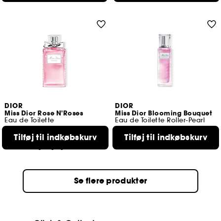
DIOR
DIOR
Miss Dior Rose N'Roses
Miss Dior Blooming Bouquet
Eau de Toilette
Eau de Toilette Roller-Pearl
1447
218
Tilføj til indkøbskurv
Tilføj til indkøbskurv
789,00 KR
389,00 KR
Fra:
2 størrelser tilgængelige
Se flere produkter