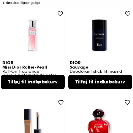
4 størrelser tilgængelige
DIOR
DIOR
Miss Dior Roller-Pearl
Sauvage
Roll-On Fragrance
Deodorant stick til mænd
Friske og blomstrede noter
47
Tilføj til indkøbskurv
Tilføj til indkøbskurv
2590
319,00 KR
459,00 KR