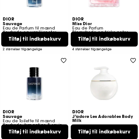
DIOR
DIOR
Sauvage
Miss Dior
Eau de Parfum til mænd
Eau de Parfum
Krydrede og vanilijenoter
Blomstrede og friske noter
Tilføj til indkøbskurv
Tilføj til indkøbskurv
930
2501
779,00 KR
639,00 KR
Fra:
Fra:
2 størrelser tilgængelige
4 størrelser tilgængelige
DIOR
DIOR
Sauvage
J’adore Les Adorables Body
Milk
Eau de Toilette til mænd
Krydrede, træagtige & ravinspirerede noter
3
Tilføj til indkøbskurv
Tilføj til indkøbskurv
1116
539,00 KR
589,00 KR
Fra: