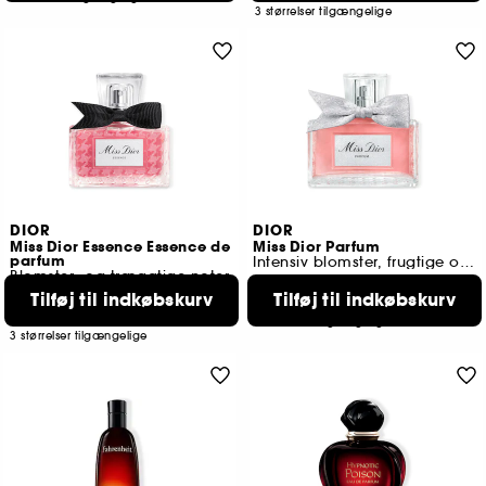
3 størrelser tilgængelige
DIOR
DIOR
Miss Dior Essence Essence de
Miss Dior Parfum
parfum
Intensiv blomster, frugtige og træagtige noter
Blomster- og træagtige noter
1887
Tilføj til indkøbskurv
Tilføj til indkøbskurv
1333
669,00 KR
Fra:
789,00 KR
Fra:
3 størrelser tilgængelige
3 størrelser tilgængelige