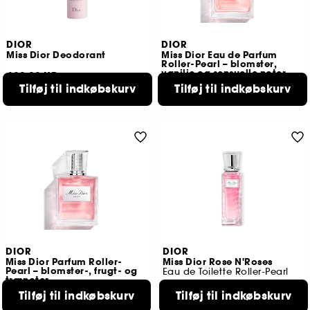
DIOR
DIOR
Miss Dior Deodorant
Miss Dior Eau de Parfum
Roller-Pearl – blomster,
vanilje og sensuelle noter
409,00 KR
469,00 KR
Tilføj til indkøbskurv
Tilføj til indkøbskurv
DIOR
DIOR
Miss Dior Parfum Roller-
Miss Dior Rose N'Roses
Pearl – blomster-, frugt- og
Eau de Toilette Roller-Pearl
trænoter
1526
Tilføj til indkøbskurv
Tilføj til indkøbskurv
1
389,00 KR
499,00 KR