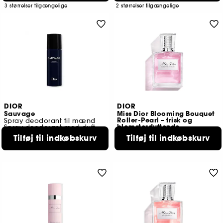
3 størrelser tilgængelige
2 størrelser tilgængelige
DIOR
DIOR
Sauvage
Miss Dior Blooming Bouquet
Roller-Pearl – frisk og
Spray deodorant til mænd
blomsterduftende
Spray deodorant med duft
409,00 KR
Tilføj til indkøbskurv
Tilføj til indkøbskurv
36
339,00 KR