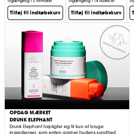
Tilgængelig i 2 formater
Tilgængelig i 14 nuancer
Ti
Tilføj til indkøbskurv
Tilføj til indkøbskurv
OPDAG MÆRKET
DRUNK ELEPHANT
Drunk Elephant forpligter sig til kun at bruge
ingredienser, som enten gavner hudens sundhed