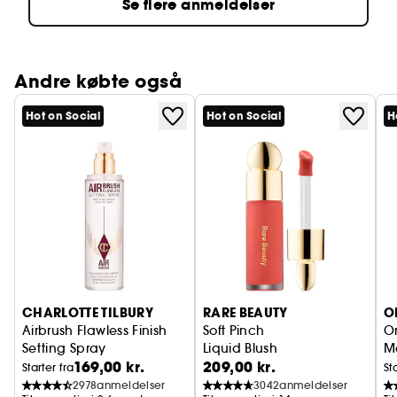
Se flere anmeldelser
Andre købte også
Hot on Social
Hot on Social
H
CHARLOTTE TILBURY
RARE BEAUTY
O
Airbrush Flawless Finish
Soft Pinch
On
Setting Spray
Liquid Blush
M
169,00 kr.
209,00 kr.
Fikseringsspray til makeup
Starter fra
St
2978
anmeldelser
3042
anmeldelser