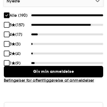
Nyeste
Alle (190)
5
(157)
4
(17)
3
(3)
2
(4)
1
(9)
Giv min anmeldelse
Betingelser for offentliggørelse af anmeldelser