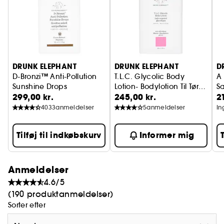
Fordele:
1. Opstrammer og giver læberne fylde, reducerer
samtidig forekomsten af fine linjer og rynker og
DRUNK ELEPHANT
DRUNK ELEPHANT
D
giver læberne volumen.
D-Bronzi™ Anti-Pollution
T.L.C. Glycolic Body
A 
Sunshine Drops
Lotion- Bodylotion Til Tør
Sæ
299,00 kr.
245,00 kr.
2
Selvbruner Dråber
Hud
2. Fugter og blødgør læberne intensivt takket
4033
anmeldelser
5
anmeldelser
In
være nærende planteolier og smør.
Tilføj til indkøbskurv
Informer mig
3. Hjælper med at udglatte læbelinjer og
ujævnheder og forvandler tørre læber.
Anmeldelser
4.6/5
(190 produktanmeldelser)
Sorter efter