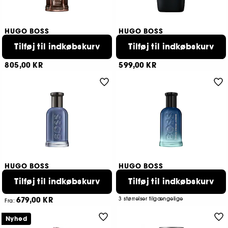
HUGO BOSS
HUGO BOSS
BOSS The Scent
Hugo Just Different
Tilføj til indkøbskurv
Tilføj til indkøbskurv
Le Parfum for Him
Eau de Toilette
1
92
805,00 KR
599,00 KR
HUGO BOSS
HUGO BOSS
Bottled Infinite
Bottled Striking Lavender
Tilføj til indkøbskurv
Tilføj til indkøbskurv
Eau De Parfum
Eau de Parfum
709,00 KR
435
Fra:
679,00 KR
3 størrelser tilgængelige
Fra:
2 størrelser tilgængelige
Nyhed