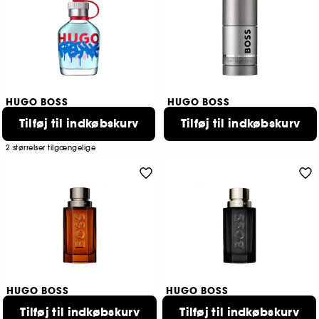
HUGO BOSS
HUGO BOSS
Hugo Krink Collab
Boss Bottled
Tilføj til indkøbskurv
Tilføj til indkøbskurv
Eau de Parfum
Deodorant stick
649,00 KR
249,00 KR
Fra:
2 størrelser tilgængelige
HUGO BOSS
HUGO BOSS
The Scent for Him Intense
The Scent Magnetic
Tilføj til indkøbskurv
Tilføj til indkøbskurv
Eau de Parfum
Eau de Parfum