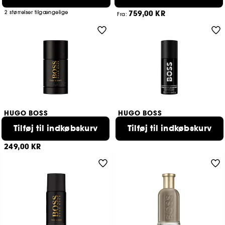
799,00 KR
2
Fra:
759,00 KR
2 størrelser tilgængelige
Fra:
2 størrelser tilgængelige
HUGO BOSS
HUGO BOSS
Boss The Scent
Bottled Beyond
Tilføj til indkøbskurv
Tilføj til indkøbskurv
Deodorant Stick
Deo Spray
219,00 KR
1
249,00 KR