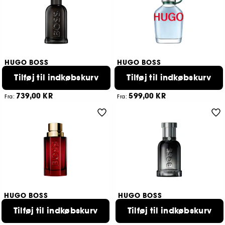
HUGO BOSS
HUGO BOSS
Boss Bottled Parfum
Hugo Man
Tilføj til indkøbskurv
Tilføj til indkøbskurv
Eau De Parfum
Eau De Toilette
1001
580
739,00 KR
599,00 KR
Fra:
Fra:
3 størrelser tilgængelige
2 størrelser tilgængelige
HUGO BOSS
HUGO BOSS
The Scent Elixir
Bottled Beyond
Tilføj til indkøbskurv
Tilføj til indkøbskurv
Parfum
Eau de Parfum
3
926