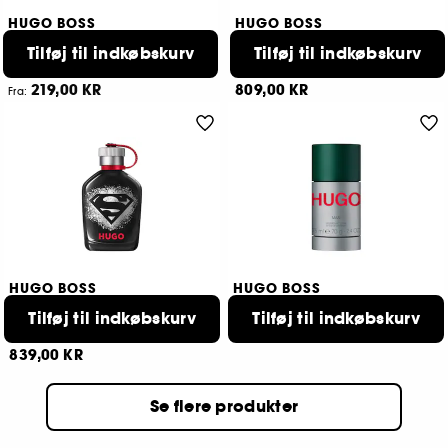
HUGO BOSS
HUGO BOSS
Boss Bottled
The Scent Le parfum
Tilføj til indkøbskurv
Tilføj til indkøbskurv
Eau De Toilette
Eau de Parfum
900
2
219,00 KR
809,00 KR
Fra:
4 størrelser tilgængelige
2 størrelser tilgængelige
HUGO BOSS
HUGO BOSS
Superman x Hugo
Hugo Man
Tilføj til indkøbskurv
Tilføj til indkøbskurv
Eau de parfum
Deodorant stick
249,00 KR
193
839,00 KR
Se flere produkter