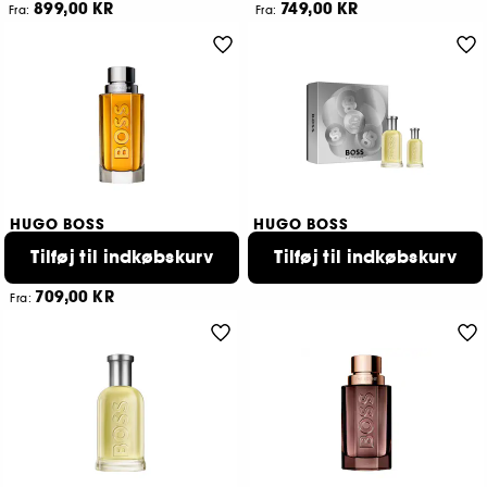
899,00 KR
749,00 KR
Fra:
Fra:
2 størrelser tilgængelige
4 størrelser tilgængelige
HUGO BOSS
HUGO BOSS
The Scent
Boss Bottled
Tilføj til indkøbskurv
Tilføj til indkøbskurv
Eau de toilette
Gaveæske Eau de Toilette
859,00 KR
765
709,00 KR
Fra:
3 størrelser tilgængelige