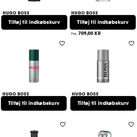
HUGO BOSS
HUGO BOSS
Boss The Scent
BOSS Bottled
Tilføj til indkøbskurv
Tilføj til indkøbskurv
Déodorant
Eau de Parfum
249,00 KR
757
709,00 KR
Fra:
3 størrelser tilgængelige
HUGO BOSS
HUGO BOSS
Hugo Man
Boss Bottled
Tilføj til indkøbskurv
Tilføj til indkøbskurv
Deodorant
Deodorant
249,00 KR
249,00 KR