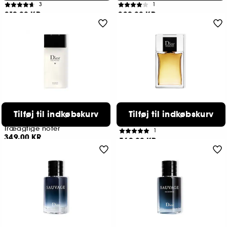
3
1
319,00 KR
339,00 KR
DIOR
DIOR
Tilføj til indkøbskurv
Tilføj til indkøbskurv
Dior Homme
Dior Homme
Shower gel med duft til mænd
After-shave lotion til mænd
Træagtige noter
1
349,00 KR
569,00 KR