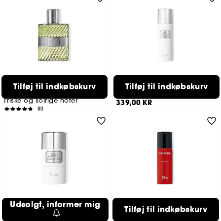
DIOR
DIOR
Tilføj til indkøbskurv
Tilføj til indkøbskurv
Eau Sauvage
Eau Sauvage
Eau de Toilette til mænd
Deodorant spray til mænd
Friske og solrige noter
339,00 KR
80
649,00 KR
DIOR
DIOR
Udsolgt, informer mig
Tilføj til indkøbskurv
Eau Sauvage
Fahrenheit
Deodorant stick for mænd -Deodorant med duft, 75 g
Metal spray deodorant