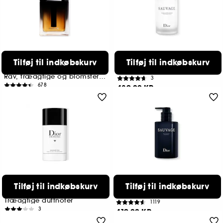
DIOR
DIOR
Tilføj til indkøbskurv
Tilføj til indkøbskurv
Dior Homme Parfum
Sauvage After-Shave Balm
Fragrance
Rav, træagtige og blomsteragtige noter
3
678
489,00 KR
929,00 KR
Fra:
3 størrelser tilgængelige
DIOR
DIOR
Tilføj til indkøbskurv
Tilføj til indkøbskurv
Dior Homme
Sauvage Shower Gel
Deodorantstick til mænd
Træagtige duftnoter
1119
3
419,00 KR
319,00 KR