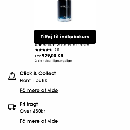
DIOR
Tilføj til indkøbskurv
Sauvage
Parfume til mænd
Sandeltræ & noter af tonkabønne
511
929,00 KR
Fra:
3 størrelser tilgængelige
Click & Collect
Hent i butik
Få mere at vide
Fri fragt
Over 450kr
Få mere at vide