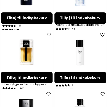
DIOR
DIOR
Tilføj til indkøbskurv
Tilføj til indkøbskurv
Sauvage
Dior Homme
Deodorant stick til mænd
Eau de cologne til mænd
Friske og moskusagtige noter
47
48
319,00 KR
739,00 KR
Fra:
3 størrelser tilgængelige
DIOR
DIOR
Tilføj til indkøbskurv
Tilføj til indkøbskurv
Dior Homme
Dior Homme
Eau de toilette til mænd
Deospray
Træagtige noter & chypre duftnoter
1
1245
339,00 KR
689,00 KR
Fra:
2 størrelser tilgængelige