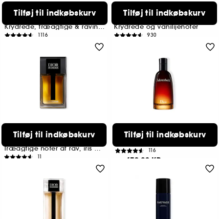
DIOR
DIOR
Tilføj til indkøbskurv
Tilføj til indkøbskurv
Sauvage
Sauvage
Eau de Toilette til mænd
Eau de Parfum til mænd
Krydrede, træagtige & ravinspirerede noter
Krydrede og vanilijenoter
1116
930
589,00 KR
779,00 KR
Fra:
Fra:
4 størrelser tilgængelige
2 størrelser tilgængelige
DIOR
DIOR
Tilføj til indkøbskurv
Tilføj til indkøbskurv
Dior Homme Intense
Fahrenheit
Eau de parfum
Eau de Toilette
Træagtige noter af rav, iris og vanilje
116
11
679,00 KR
Fra:
769,00 KR
Fra:
2 størrelser tilgængelige
2 størrelser tilgængelige