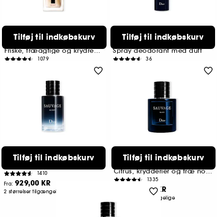
DIOR
DIOR
Tilføj til indkøbskurv
Tilføj til indkøbskurv
Dior Homme Sport
Sauvage
Eau de Toilette
Spray deodorant til mænd
Friske, træagtige og krydrede noter
Spray deodorant med duft
1079
36
739,00 KR
339,00 KR
Fra:
3 størrelser tilgængelige
DIOR
DIOR
Tilføj til indkøbskurv
Tilføj til indkøbskurv
Sauvage Eau Forte
Sauvage Elixir
Alcohol-Free Fragrance, Fresh and Intense Notes
Parfume til mænd
Citrus, krydderier og træ noter
1410
1335
929,00 KR
Fra:
1.299,00 KR
Fra:
2 størrelser tilgængelige
2 størrelser tilgængelige