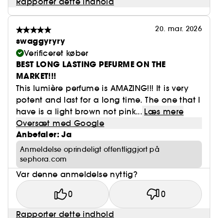
Rapporter dette indhold
20. mar. 2026
swaggyryry
Verificeret køber
BEST LONG LASTING PEFURME ON THE
MARKET!!!
This lumière perfume is AMAZING!!! It is very
potent and last for a long time. The one that I
have is a light brown not pink...
Læs mere
Oversæt med Google
Anbefaler: Ja
Anmeldelse oprindeligt offentliggjort på
sephora.com
Var denne anmeldelse nyttig?
0
0
Rapporter dette indhold