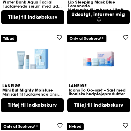
Water Bank Aqua Facial
Lip Sleeping Mask Blue
Lemonade
Fugtgivende serum med udstråling og AHA/BHA
Natmaske til læberne i limited edition
394
Udsolgt, informer mig
20
Tilføj til indkøbskurv
289,00 KR
159,00 KR
Tilbud
Only at Sephora**
LANEIGE
LANEIGE
Mini But Mighty Moisture
Icons To Go-sæt – Sæt med
ikoniske hudplejeprodukter
Minisæt til fugtgivende ansigtsplejerutine
179,00 KR
212
Tilføj til indkøbskurv
Tilføj til indkøbskurv
179,00 KR
Laveste pris
189,00 KR
Only at Sephora**
Nyhed