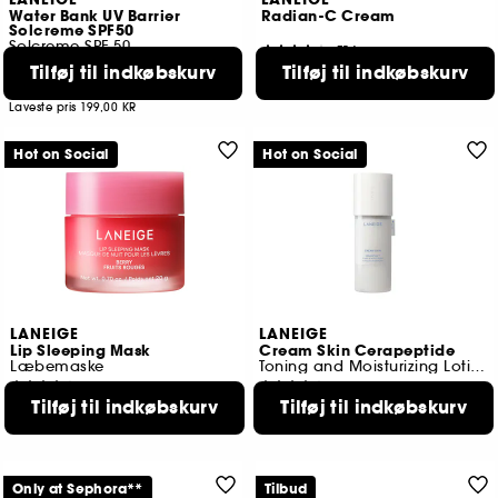
LANEIGE
LANEIGE
Water Bank UV Barrier
Radian-C Cream
Solcreme SPF50
Solcreme SPF 50
754
11
Tilføj til indkøbskurv
Tilføj til indkøbskurv
179,00 KR
189,00 KR
Laveste pris
199,00 KR
Hot on Social
Hot on Social
LANEIGE
LANEIGE
Lip Sleeping Mask
Cream Skin Cerapeptide
Læbemaske
Toning and Moisturizing Lotion
17808
1623
Tilføj til indkøbskurv
Tilføj til indkøbskurv
169,00 KR
279,00 KR
4 størrelser tilgængelige
Only at Sephora**
Tilbud