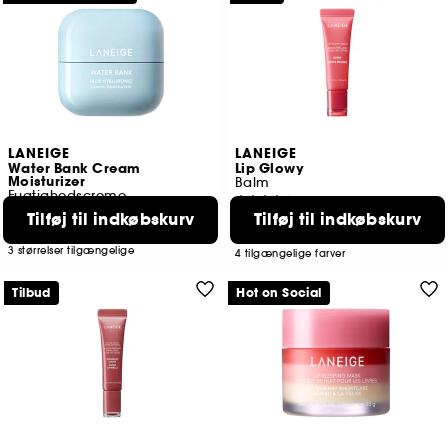
LANEIGE
LANEIGE
Water Bank Cream
Lip Glowy
Moisturizer
Balm
Fugtighedscreme
3380
2279
Tilføj til indkøbskurv
Tilføj til indkøbskurv
139,00 KR
129,00 KR
Laveste pris
149,00 KR
3 størrelser tilgængelige
4 tilgængelige farver
Tilbud
Hot on Social