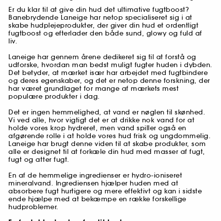
Er du klar til at give din hud det ultimative fugtboost?
Banebrydende Laneige har netop specialiseret sig i at
skabe hudplejeprodukter, der giver din hud et ordentligt
fugtboost og efterlader den både sund, glowy og fuld af
liv.
Laneige har gennem årene dedikeret sig til at forstå og
udforske, hvordan man bedst muligt fugter huden i dybden.
Det betyder, at mærket især har arbejdet med fugtbindere
og deres egenskaber, og det er netop denne forskning, der
har været grundlaget for mange af mærkets mest
populære produkter i dag.
Det er ingen hemmelighed, at vand er nøglen til skønhed.
Vi ved alle, hvor vigtigt det er at drikke nok vand for at
holde vores krop hydreret, men vand spiller også en
afgørende rolle i at holde vores hud frisk og ungdommelig.
Laneige har brugt denne viden til at skabe produkter, som
alle er designet til at forkæle din hud med masser af fugt,
fugt og atter fugt.
En af de hemmelige ingredienser er hydro-ioniseret
mineralvand. Ingrediensen hjælper huden med at
absorbere fugt hurtigere og mere effektivt og kan i sidste
ende hjælpe med at bekæmpe en række forskellige
hudproblemer.