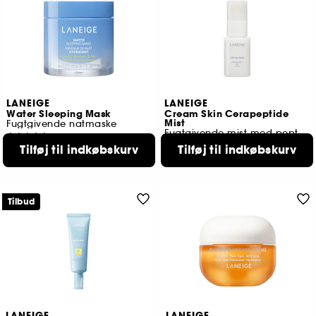
LANEIGE
LANEIGE
Water Sleeping Mask
Cream Skin Cerapeptide
Mist
Fugtgivende natmaske
Fugtgivende mist med peptider og ceramider
330
152
Tilføj til indkøbskurv
Tilføj til indkøbskurv
269,00 KR
99,00 KR
Tilbud