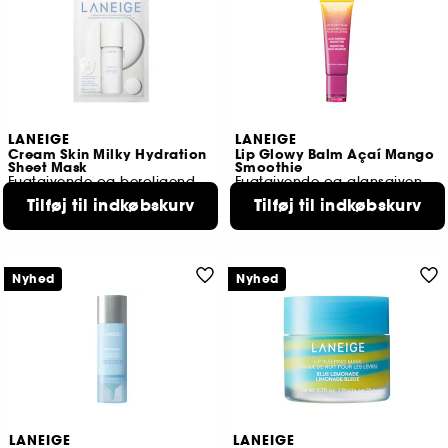
LANEIGE
LANEIGE
Cream Skin Milky Hydration
Lip Glowy Balm Açaí Mango
Sheet Mask
Smoothie
Fugtgivende og beroligende sheet-maske
Fugtgivende og glansgivende læbebalm
1
2036
Tilføj til indkøbskurv
Tilføj til indkøbskurv
39,00 KR
169,00 KR
Nyhed
Nyhed
LANEIGE
LANEIGE