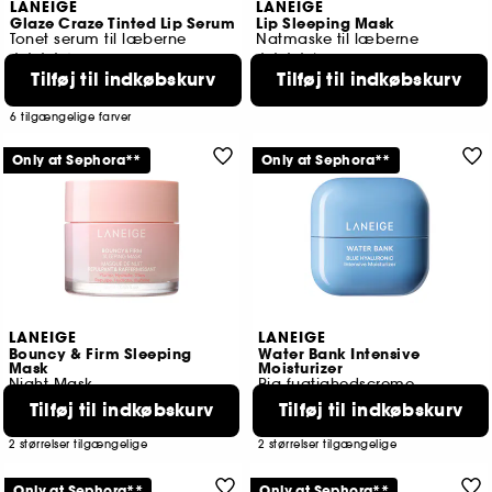
LANEIGE
LANEIGE
Glaze Craze Tinted Lip Serum
Lip Sleeping Mask
Tonet serum til læberne
Natmaske til læberne
244
6093
Tilføj til indkøbskurv
Tilføj til indkøbskurv
149,00 KR
169,00 KR
Laveste pris
159,00 KR
6 tilgængelige farver
Only at Sephora**
Only at Sephora**
LANEIGE
LANEIGE
Bouncy & Firm Sleeping
Water Bank Intensive
Mask
Moisturizer
Night Mask
Rig fugtighedscreme
1143
1013
Tilføj til indkøbskurv
Tilføj til indkøbskurv
129,00 KR
269,00 KR
Fra:
2 størrelser tilgængelige
2 størrelser tilgængelige
Only at Sephora**
Only at Sephora**