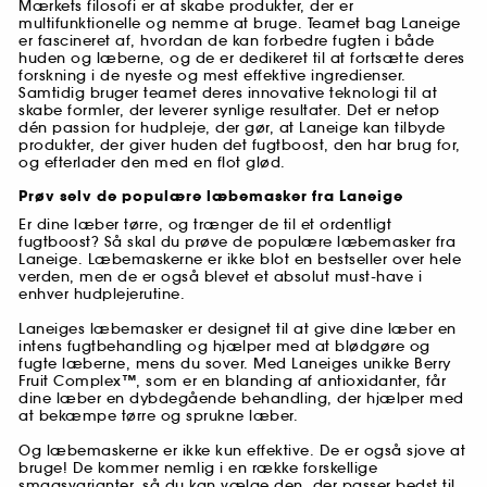
Mærkets filosofi er at skabe produkter, der er
multifunktionelle og nemme at bruge. Teamet bag Laneige
er fascineret af, hvordan de kan forbedre fugten i både
huden og læberne, og de er dedikeret til at fortsætte deres
forskning i de nyeste og mest effektive ingredienser.
Samtidig bruger teamet deres innovative teknologi til at
skabe formler, der leverer synlige resultater. Det er netop
dén passion for hudpleje, der gør, at Laneige kan tilbyde
produkter, der giver huden det fugtboost, den har brug for,
og efterlader den med en flot glød.
Prøv selv de populære læbemasker fra Laneige
Er dine læber tørre, og trænger de til et ordentligt
fugtboost? Så skal du prøve de populære læbemasker fra
Laneige. Læbemaskerne er ikke blot en bestseller over hele
verden, men de er også blevet et absolut must-have i
enhver hudplejerutine.
Laneiges læbemasker er designet til at give dine læber en
intens fugtbehandling og hjælper med at blødgøre og
fugte læberne, mens du sover. Med Laneiges unikke Berry
Fruit Complex™, som er en blanding af antioxidanter, får
dine læber en dybdegående behandling, der hjælper med
at bekæmpe tørre og sprukne læber.
Og læbemaskerne er ikke kun effektive. De er også sjove at
bruge! De kommer nemlig i en række forskellige
smagsvarianter, så du kan vælge den, der passer bedst til