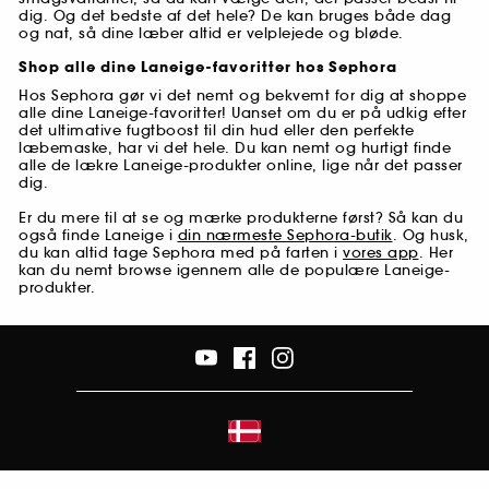
dig. Og det bedste af det hele? De kan bruges både dag
og nat, så dine læber altid er velplejede og bløde.
Shop alle dine Laneige-favoritter hos Sephora
Hos Sephora gør vi det nemt og bekvemt for dig at shoppe
alle dine Laneige-favoritter! Uanset om du er på udkig efter
det ultimative fugtboost til din hud eller den perfekte
læbemaske, har vi det hele. Du kan nemt og hurtigt finde
alle de lækre Laneige-produkter online, lige når det passer
dig.
Er du mere til at se og mærke produkterne først? Så kan du
også finde Laneige i
din nærmeste Sephora-butik
. Og husk,
du kan altid tage Sephora med på farten i
vores app
. Her
kan du nemt browse igennem alle de populære Laneige-
produkter.