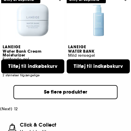
LANEIGE
LANEIGE
Water Bank Cream
WATER BANK
Moisturizer
Mild rensegel
Fugtende gel
598
540
Tilføj til indkøbskurv
Tilføj til indkøbskurv
239,00 KR
269,00 KR
Fra:
2 størrelser tilgængelige
Se flere produkter
[
Next
]
1
2
Click & Collect