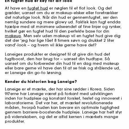
En fugtet hud er key for dit look
At have en
fugtet hud
er nøglen til et flot look. Og det
gælder, uanset om du er makeup-elsker eller foretrækker
det naturlige look. Når din hud er gennemfugtet, ser den
nemlig sundere og mere glowy ud. Faktisk kan fugt endda
hjælpe med at minimere udseendet af fine linjer og rynker,
hvilket gør en fugtet hud til den perfekte base for din
makeup
. Men selv uden makeup vil en fugtet hud give dig
det der 'jeg har lige fået 8 timers søvn og drukket 2 liter
vand'-look – og hvem vil ikke gerne have det?
Laneiges produkter er designet til at give din hud det
fugtboost, den har brug for – uanset din hudtype. Så
uanset om du forbereder din hud til en dag med makeup
eller bare gerne vil have den til at se frisk og strålende ud,
er Laneige din go-to løsning.
Kender du historien bag Laneige?
Laneige er et mærke, der har sine rødder i Korea. Siden
90'erne har Laneige været på forkant med udviklingen
inden for hudpleje og konstant forsket, testet og innoveret i
laboratorierne. Det var her, at mærket revolutionerede
måden, hvorpå huden kan bevare sin optimale fugtighed
gennem barriere-boostende hudpleje. Laneige har helt styr
på videnskaben, og det er altid kernen i mærkets mange
produkter.