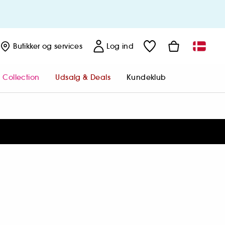
Butikker
og services
Log ind
 Collection
Udsalg & Deals
Kundeklub