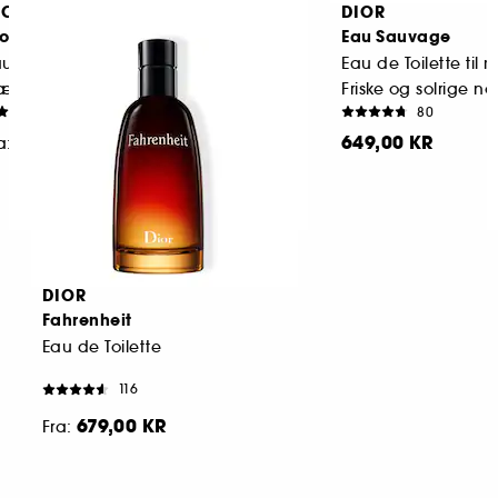
IOR
DIOR
ior Homme
Eau Sauvage
u de toilette til mænd
Eau de Toilette ti
Træagtige noter & chypre duftnoter
Friske og solrige no
1245
80
689,00 KR
649,00 KR
a:
DIOR
Fahrenheit
Eau de Toilette
116
679,00 KR
Fra: