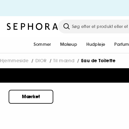
Sommer
Makeup
Hudpleje
Parfu
Eau de Toilette
Hjemmeside
DIOR
Til mænd
Mærket