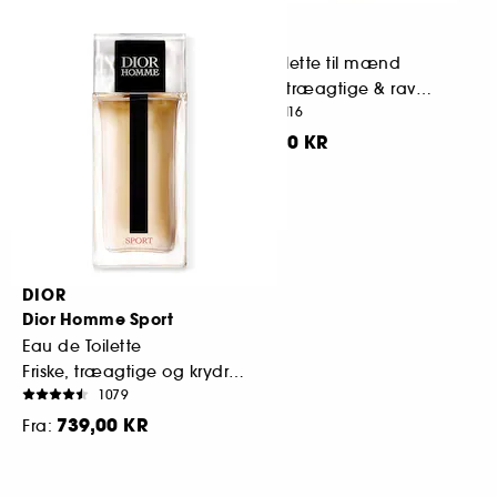
DIOR
Sauvage
l mænd
Eau de Toilette til mænd
ter
Krydrede, træagtige & ravinspirerede noter
1116
589,00 KR
Fra:
DIOR
Dior Homme Sport
Eau de Toilette
Friske, træagtige og krydrede noter
1079
739,00 KR
Fra: